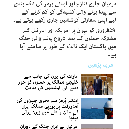
درمیان جاری تنازع اور آبنائے ہرمز کی ناکہ بندی
سے پیدا ہونے والی کشیدگی کو کم کرنے کے
لیے اپنی سفارتی کوششیں جاری رکھے ہوئے ہے۔
28
فروری کو تہران پر امریکہ اور اسرائیل کے
مشترکہ حملوں کے بعد شروع ہونے والی جنگ
میں پاکستان ایک ثالث کے طور پر سامنے آیا
ہے۔
مزید پڑھیں
امارات کی ایران کی جانب سے
خلیجی ممالک پر حملوں کو جواز
دینے کی کوششوں کی مذمت
آبنائے ہُرمز سے بحری جہازوں کی
آمدورفت پر یورپی ممالک ایران
کے ساتھ رابطے میں ہیں: ایرانی
میڈیا
اسرائیل نے ایران جنگ کے دوران