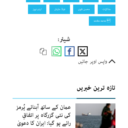
مذاکرات
محسن نقوی
فیلڈ مارشل
اردو نیوز
 urdu news
شیئر:
واپس اوپر جائیں
تازہ ترین خبریں
عمان کے ساتھ آبنائے ہُرمز
کی نئی گزرگاہ پر اتفاقِ
رائے ہو گیا: ایران کا دعویٰ