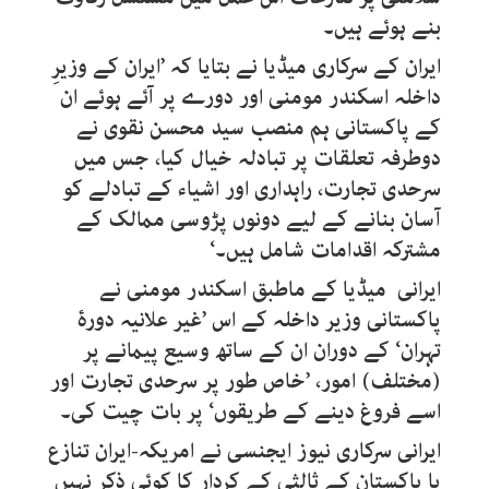
بنے ہوئے ہیں۔
ایران کے سرکاری میڈیا نے بتایا کہ ’ایران کے وزیرِ
داخلہ اسکندر مومنی اور دورے پر آئے ہوئے ان
کے پاکستانی ہم منصب سید محسن نقوی نے
دوطرفہ تعلقات پر تبادلہ خیال کیا، جس میں
سرحدی تجارت، راہداری اور اشیاء کے تبادلے کو
آسان بنانے کے لیے دونوں پڑوسی ممالک کے
مشترکہ اقدامات شامل ہیں۔‘
ایرانی میڈیا کے ماطبق اسکندر مومنی نے
پاکستانی وزیر داخلہ کے اس ’غیر علانیہ دورۂ
تہران‘ کے دوران ان کے ساتھ وسیع پیمانے پر
(مختلف) امور، ’خاص طور پر سرحدی تجارت اور
اسے فروغ دینے کے طریقوں‘ پر بات چیت کی۔
ایرانی سرکاری نیوز ایجنسی نے امریکہ-ایران تنازع
یا پاکستان کے ثالثی کے کردار کا کوئی ذکر نہیں