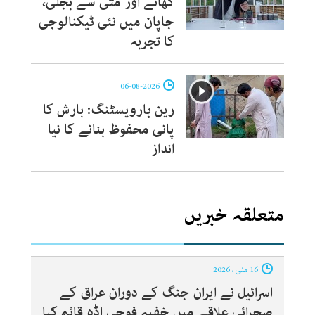
کھانے اور مٹی سے بجلی،
جاپان میں نئی ٹیکنالوجی
کا تجربہ
06-08-2026
رین ہارویسٹنگ: بارش کا
پانی محفوظ بنانے کا نیا
انداز
متعلقہ خبریں
16 مئی ، 2026
اسرائیل نے ایران جنگ کے دوران عراق کے
صحرائی علاقے میں خفیہ فوجی اڈہ قائم کیا