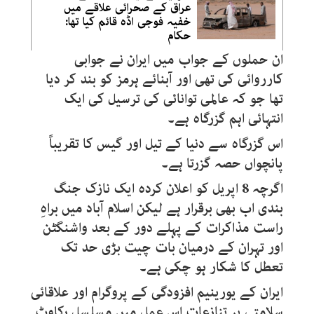
عراق کے صحرائی علاقے میں
خفیہ فوجی اڈہ قائم کیا تھا:
حکام
ان حملوں کے جواب میں ایران نے جوابی
کارروائی کی تھی اور آبنائے ہرمز کو بند کر دیا
تھا جو کہ عالمی توانائی کی ترسیل کی ایک
انتہائی اہم گزرگاہ ہے۔
اس گزرگاہ سے دنیا کے تیل اور گیس کا تقریباً
پانچواں حصہ گزرتا ہے۔
اگرچہ 8 اپریل کو اعلان کردہ ایک نازک جنگ
بندی اب بھی برقرار ہے لیکن اسلام آباد میں براہِ
راست مذاکرات کے پہلے دور کے بعد واشنگٹن
اور تہران کے درمیان بات چیت بڑی حد تک
تعطل کا شکار ہو چکی ہے۔
ایران کے یورینیم افزودگی کے پروگرام اور علاقائی
سلامتی پر تنازعات اس عمل میں مسلسل رکاوٹ