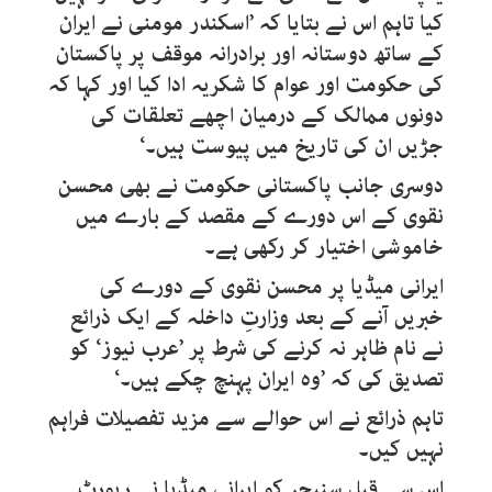
کیا تاہم اس نے بتایا کہ ’اسکندر مومنی نے ایران
کے ساتھ دوستانہ اور برادرانہ موقف پر پاکستان
کی حکومت اور عوام کا شکریہ ادا کیا اور کہا کہ
دونوں ممالک کے درمیان اچھے تعلقات کی
جڑیں ان کی تاریخ میں پیوست ہیں۔‘
دوسری جانب پاکستانی حکومت نے بھی محسن
نقوی کے اس دورے کے مقصد کے بارے میں
خاموشی اختیار کر رکھی ہے۔
ایرانی میڈیا پر محسن نقوی کے دورے کی
خبریں آنے کے بعد وزارتِ داخلہ کے ایک ذرائع
نے نام ظاہر نہ کرنے کی شرط پر ’عرب نیوز‘ کو
تصدیق کی کہ ’وہ ایران پہنچ چکے ہیں۔‘
تاہم ذرائع نے اس حوالے سے مزید تفصیلات فراہم
نہیں کیں۔
اس سے قبل سنیچر کو ایرانی میڈیا نے رپورٹ