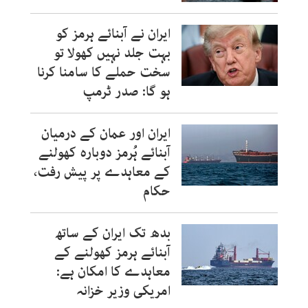
ایران نے آبنائے ہرمز کو
بہت جلد نہیں کھولا تو
سخت حملے کا سامنا کرنا
ہو گا: صدر ٹرمپ
ایران اور عمان کے درمیان
آبنائے ہُرمز دوبارہ کھولنے
کے معاہدے پر پیش رفت،
حکام
بدھ تک ایران کے ساتھ
آبنائے ہرمز کھولنے کے
معاہدے کا امکان ہے:
امریکی وزیر خزانہ