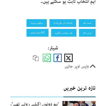
اہم انتخاب ثابت ہو سکتے ہیں۔
محمد عامر
پاکستان کے سابق فاسٹ
برطانوی شہریت
نرجس خان
رائل چیلنجرز بنگلورو
 urdu news
شیئر:
واپس اوپر جائیں
تازہ ترین خبریں
’ہم دونوں اکیلے روتے تھے‘،