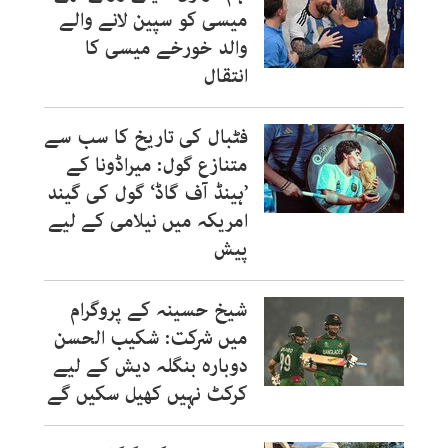
میسی کو سپین لانے والے
والد خورخے میسی کا
انتقال
فٹبال کی تاریخ کا سب سے
متنازع گول: میراڈونا کے
’ہینڈ آف گاڈ‘ گول کی گیند
امریکہ میں نیلامی کے لیے
پیش
شیخ حسینہ کے پروگرام
میں شرکت: شکیب الحسن
دوبارہ بنگلہ دیش کے لیے
کرکٹ نہیں کھیل سکیں گے