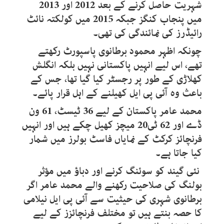
شہریت حاصل کرنے کے بعد 2012 اور 2013
میں پنجاب کنگز جبکہ 2015 میں کولکتہ نائٹ
رائیڈرز کی نمائندگی کی تھی۔
چونکہ اظہر محمود برطانوی پاسپورٹ رکھتے
تھے، اس لیے انہیں پاکستانی نہیں بلکہ انگلش
کھلاڑی کے طور پر رجسٹر کیا گیا تھا، جس کے
باعث وہ آئی پی ایل کھیلنے کے اہل قرار پائے۔
محمد عامر پاکستان کے لیے 36 ٹیسٹ، 61 ون
ڈے اور 62 ٹی20 میچز کھیل چکے ہیں اور انہیں
فرنچائز کرکٹ کے نمایاں فاسٹ بولرز میں شمار
کیا جاتا ہے۔
نئی گیند کو سوئنگ کرنے اور دباؤ میں مؤثر
بولنگ کی صلاحیت رکھنے والے محمد عامر اگر
برطانوی شہری کی حیثیت سے آئی پی ایل نیلامی
کا حصہ بنتے ہیں تو مختلف فرنچائزز کے لیے