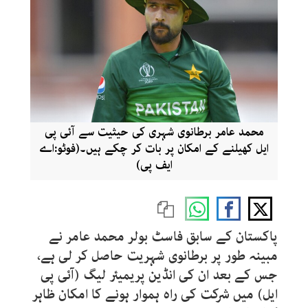
محمد عامر برطانوی شہری کی حیثیت سے آئی پی
ایل کھیلنے کے امکان پر بات کر چکے ہیں۔(فوٹو:اے
ایف پی)
پاکستان کے سابق فاسٹ بولر محمد عامر نے
مبینہ طور پر برطانوی شہریت حاصل کر لی ہے،
جس کے بعد ان کی انڈین پریمیئر لیگ (آئی پی
ایل) میں شرکت کی راہ ہموار ہونے کا امکان ظاہر