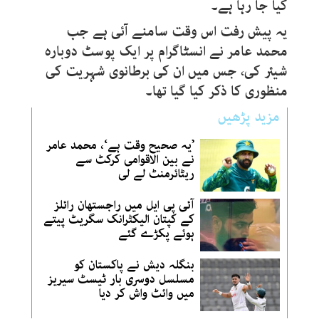
کیا جا رہا ہے۔
یہ پیش رفت اس وقت سامنے آئی ہے جب
محمد عامر نے انسٹاگرام پر ایک پوسٹ دوبارہ
شیئر کی، جس میں ان کی برطانوی شہریت کی
منظوری کا ذکر کیا گیا تھا۔
مزید پڑھیں
’یہ صحیح وقت ہے‘، محمد عامر
نے بین الاقوامی کرکٹ سے
ریٹائرمنٹ لے لی
آئی پی ایل میں راجستھان رائلز
کے کپتان الیکٹرانک سگریٹ پیتے
ہوئے پکڑے گئے
بنگلہ دیش نے پاکستان کو
مسلسل دوسری بار ٹیسٹ سیریز
میں وائٹ واش کر دیا