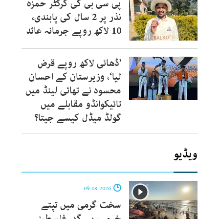
پی سی بی کی کرکٹر حمزہ
نذر پر 2 سال کی پابندی،
10 لاکھ روپے جرمانہ عائد
’ڈھائی لاکھ روپے قرض
لیا‘، وزیرستان کے احسان
محسود نے تھائی لینڈ میں
تائیکوانڈو مقابلے میں
گولڈ میڈل کیسے جیتا؟
ویڈیو
09-08-2026
سخت گرمی میں تپتے
خیمے، بے گھر فلسطینی