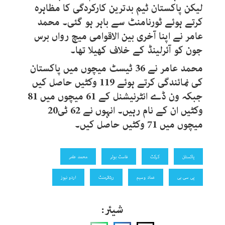
لیکن پاکستان ٹیم بدترین کارکردگی کا مظاہرہ
کرتے ہوئے ٹورنامنٹ سے باہر ہو گئی۔ محمد
عامر نے اپنا آخری بین الاقوامی میچ رواں برس
جون کو آئرلینڈ کے خلاف کھیلا تھا۔
محمد عامر نے 36 ٹیسٹ میچوں میں پاکستان
کی نمائندگی کرتے ہوئے 119 وکٹیں حاصل کیں
جبکہ ون ڈے انٹرنیشنل کے 61 میچوں میں 81
وکٹیں ان کے نام رہیں۔ انہوں نے 62 ٹی20
میچوں میں 71 وکٹیں حاصل کیں۔
پاکستان
کرکٹ
فاسٹ بولر
محمد عامر
پی سی بی
عماد وسیم
ریٹائرمنٹ
اردو نیوز
شیئر: