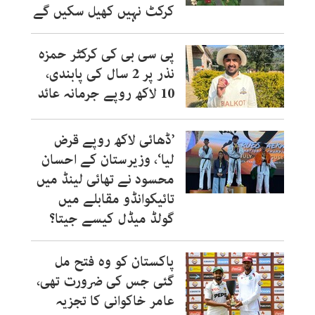
کرکٹ نہیں کھیل سکیں گے
پی سی بی کی کرکٹر حمزہ
نذر پر 2 سال کی پابندی،
10 لاکھ روپے جرمانہ عائد
’ڈھائی لاکھ روپے قرض
لیا‘، وزیرستان کے احسان
محسود نے تھائی لینڈ میں
تائیکوانڈو مقابلے میں
گولڈ میڈل کیسے جیتا؟
پاکستان کو وہ فتح مل
گئی جس کی ضرورت تھی،
عامر خاکوانی کا تجزیہ