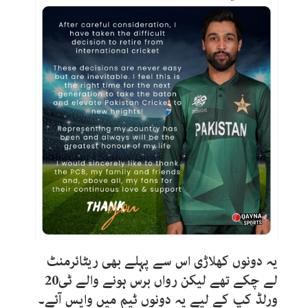
یہ دونوں کھلاڑی اس سے پہلے بھی ریٹائرمنٹ
لے چکے تھے لیکن رواں برس ہونے والے ٹی20
ورلڈ کپ کے لیے یہ دونوں ٹیم میں واپس آئے۔