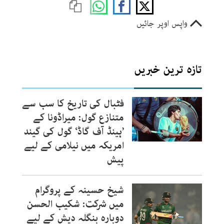
واپس اوپر جائیں
تازہ ترین خبریں
فٹبال کی تاریخ کا سب سے
متنازع گول: میراڈونا کے
’ہینڈ آف گاڈ‘ گول کی گیند
امریکہ میں نیلامی کے لیے
پیش
شیخ حسینہ کے پروگرام
میں شرکت: شکیب الحسن
دوبارہ بنگلہ دیش کے لیے