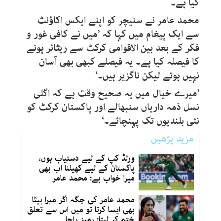
کیا ہے۔
محمد عامر نے سنیچر کو اپنے ایکس اکاؤنٹ
سے ایک پیغام میں کہا کہ ’میں نے کافی غور و
فکر کے بعد بین الاقوامی کرکٹ سے ریٹائر ہونے
کا فیصلہ کیا ہے۔ یہ فیصلے کبھی بھی آسان
نہیں ہوتے لیکن ناگزیر ہیں۔‘
’میرے خیال میں یہ صحیح وقت ہے کہ اگلی
نسل ذمہ داریاں سنبھالے اور پاکستان کرکٹ کو
نئی بلندیوں تک پہنچائے۔‘
مزید پڑھیں
ورلڈ کپ کے لیے دستیاب ہوں،
پاکستان کے لیے کھیلنا اب بھی
میرا خواب ہے: محمد عامر
محمد عامر کی جگہ اگر میرا بیٹا
بھی ایسا کرتا تو میں اس سے تعلق
ختم کر لیتا: رمیز راجا