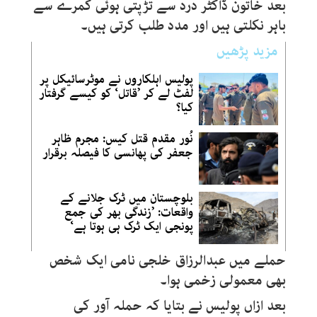
بعد خاتون ڈاکٹر درد سے تڑپتی ہوئی کمرے سے
باہر نکلتی ہیں اور مدد طلب کرتی ہیں۔
مزید پڑھیں
پولیس اہلکاروں نے موٹرسائیکل پر
لفٹ لے کر ’قاتل‘ کو کیسے گرفتار
کیا؟
نُور مقدم قتل کیس: مجرم ظاہر
جعفر کی پھانسی کا فیصلہ برقرار
بلوچستان میں ٹرک جلانے کے
واقعات: ’زندگی بھر کی جمع
پونجی ایک ٹرک ہی ہوتا ہے‘
حملے میں عبدالرزاق خلجی نامی ایک شخص
بھی معمولی زخمی ہوا۔
بعد ازاں پولیس نے بتایا کہ حملہ آور کی