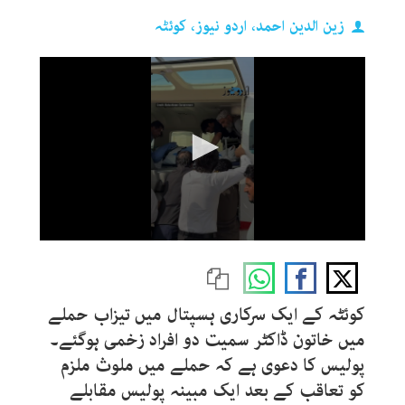
زین الدین احمد، اردو نیوز، کوئٹہ
0
seconds
of
36
seconds
کوئٹہ کے ایک سرکاری ہسپتال میں تیزاب حملے
میں خاتون ڈاکٹر سمیت دو افراد زخمی ہوگئے۔
پولیس کا دعوی ہے کہ حملے میں ملوث ملزم
کو تعاقب کے بعد ایک مبینہ پولیس مقابلے