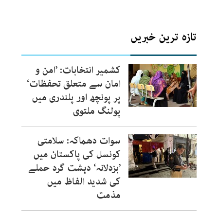
تازہ ترین خبریں
کشمیر انتخابات: ’امن و
امان سے متعلق تحفظات‘
پر پونچھ اور پلندری میں
پولنگ ملتوی
سوات دھماکہ: سلامتی
کونسل کی پاکستان میں
’بزدلانہ‘ دہشت گرد حملے
کی شدید الفاظ میں
مذمت