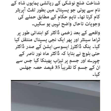
شناخت ضلع نوشکی کے رہائشی ہمایوں شاہ کے
نام سے ہوئی جو ہسپتال میں بطور لفٹ آپریٹر
کام کرتا تھا۔ تاہم حکام کے مطابق حملے کی
وجوہات تاحال واضح نہیں ہو سکیں۔
واقعے کے بعد زخمی ڈاکٹر کو ابتدائی طور پر
ٹراما سینٹر اور پھر ایک نجی ہسپتال منتقل کیا
گیا۔ ینگ ڈاکٹرز ایسوسی ایشن کے صدر ڈاکٹر
حئی بلوچ نے بتایا کہ ڈاکٹر ماہ نور ناصر کے
چہرے اور جسم پر تیزاب پھینکا گیا جس سے
ان کے جسم کا تقریباً 35 فیصد حصہ جھلس
گیا۔