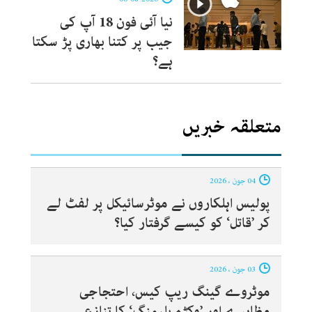
نیا آئی فون 18 آپ کی
جیب پر کتنا بھاری پڑ سکتا
ہے؟
متعلقہ خبریں
04 جون ، 2026
پولیس اہلکاروں نے موٹرسائیکل پر لفٹ لے
کر ’قاتل‘ کو کیسے گرفتار کیا؟
03 جون ، 2026
موٹروے گینگ ریپ کیس، احتجاجی
مظاہرے اور ’وکٹم بلیمنگ‘ کا تنازع