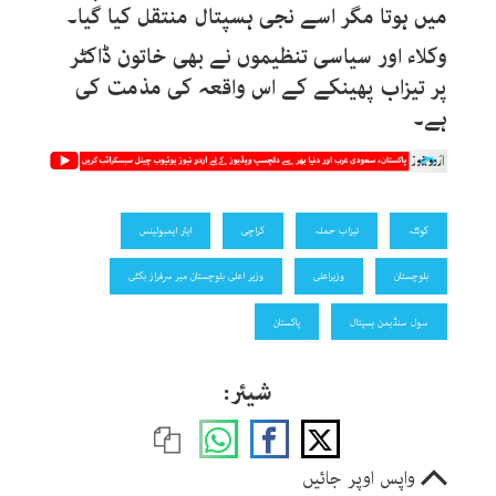
میں ہوتا مگر اسے نجی ہسپتال منتقل کیا گیا۔
وکلاء اور سیاسی تنظیموں نے بھی خاتون ڈاکٹر
پر تیزاب پھینکے کے اس واقعہ کی مذمت کی
ہے۔
کوئٹہ
تیزاب حملہ
کراچی
ایئر ایمبولینس
بلوچستان
وزیراعلی
وزیر اعلیٰ بلوچستان میر سرفراز بگٹی
سول سنڈیمن ہسپتال
پاکستان
شیئر:
واپس اوپر جائیں