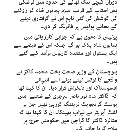
دوران کیچی بیگ تھانے کی حدود میں نوشکی
بس اسٹاپ کے قریب ملزم ہمایوں شاہ کو روکنے
کی کوشش کی گئی تاہم اس نے گرفتاری دینے
کے بجائے پولیس پر فائرنگ کر دی۔
پولیس کا دعوی ہے کہ جوابی کارروائی میں
ہمایوں شاہ ہلاک ہو گیا جبکہ اس کے قبضے سے
ایک پستول اور متعدد کارتوس برآمد کیے گئے
ہیں۔
بلوچستان کے وزیر صحت بخت محمد کاکڑ نے
واقعے کا نوٹس لیتے ہوئے اسے انتہائی
افسوسناک اور دلخراش قرار دیا۔ ان کا کہنا تھا
کہ ڈاکٹر ماہ نور ناصر سرجری کے شعبے میں
پوسٹ گریجویٹ ٹریننگ کررہی تھیں جن پر
لفٹ آپریٹر نے تیزاب پھینکا۔ ان کا کہنا تھا کہ
متاثرہ ڈاکٹر کا کراچی میں حکومتی خرچ پر
علاج کرایا جائے گا۔