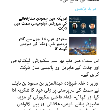
مزید پڑھیں
امریکہ میں سعودی سفارتخانے
کی سپورٹس ڈپلومیسی سمٹ میں
شرکت
سعودی عرب 14 جون سے ’انٹر
پرینیور شپ ویک‘ کی میزبانی
کرے گا
اس سمٹ میں دنیا بھر سے سکیورٹی، ٹیکنالوجی
اور جدت کے ماہرین اور پالیسی ساز شرکت
کریں گے۔
وزیر داخلہ شہزادہ عبدالعزیز بن سعود بن نایف
نے سمٹ کی سرپرستی پر ولی عہد کا شکریہ ادا
کیا اور کہا ’یہ اقدام داخلی سکیورٹی کو مزید
مضبوط بنانے، قومی، علاقائی اور بین الاقوامی