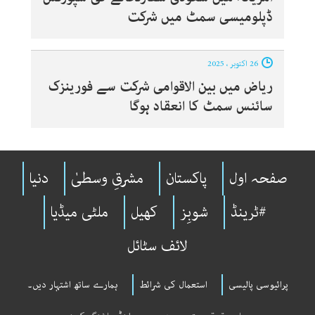
ڈپلومیسی سمٹ میں شرکت
26 اکتوبر ، 2025
ریاض میں بین الاقوامی شرکت سے فورینزک
سائنس سمٹ کا انعقاد ہوگا
صفحہ اول
پاکستان
مشرقِ وسطیٰ
دنیا
#ٹرینڈ
شوبِز
کھیل
ملٹی میڈیا
لائف سٹائل
پرائیوسی پالیسی
استعمال کی شرائط
ہمارے ساتھ اشتہار دیں۔