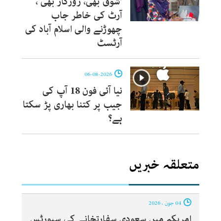
’شوق بھی، روزگار بھی‘،
آرٹ کی خاطر جاب
چھوڑنے والی اسلام آباد کی
آرٹسٹ
06-08-2026
نیا آئی فون 18 آپ کی
جیب پر کتنا بھاری پڑ سکتا
ہے؟
متعلقہ خبریں
04 جون ، 2026
امریکہ میں سعودی سفارتخانے کی سپورٹس