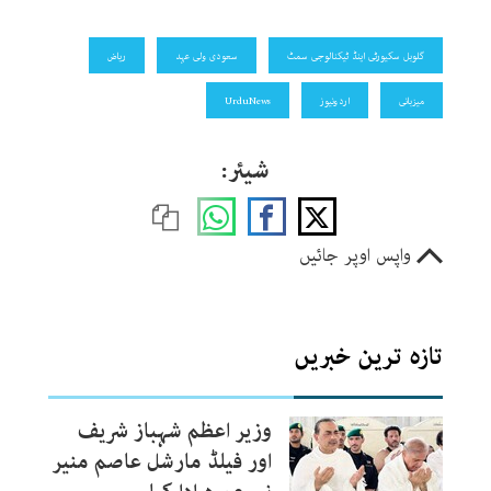
گلوبل سکیورٹی اینڈ ٹیکنالوجی سمٹ
سعودی ولی عہد
ریاض
میزبانی
اردونیوز
UrduNews
شیئر:
واپس اوپر جائیں
تازہ ترین خبریں
وزیر اعظم شہباز شریف
اور فیلڈ مارشل عاصم منیر