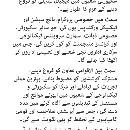
سکیورٹی شعبوں میں ڈیجیٹل تبدیلی کو فروغ
دینے کے عزم کا اظہار ہے۔‘
سمٹ میں خصوصی پروگرام، نالج سیشن اور
ٹیکنیکل ورکشاپس ہوں گی، جو سائبر سکیورٹی،
مصنوعی ذہانت، سمارٹ سرویلنس ٹیکنالوجی
اور کرائسز منیجمنٹ کو کور کریں گی، جس میں
سرکاری اداروں نجی شعبے اور تعلیمی اداروں کو
اکھٹا کیا جائے گا۔
سمٹ بین الاقوامی تعاون کو فروغ دینے،
مشترکہ کوششوں کو مضبوط بنانے، بہترین عملی
تجربات کے تبادلے اور شرکا کو سکیورٹی و
ٹیکنالوجی کے شعبوں میں ابھرتے مواقع اور
مستقبل کی تبدیلیوں سے آگاہ کرنے میں مدد
دے گی ، جس سے آپریشنل صلاحیت اور قومی
کامیابیوں کے تحفظ کو بھی تقویت ملے گی۔
ایجنڈے میں ’سیف انٹرنیشنل سکیورٹی اینڈ