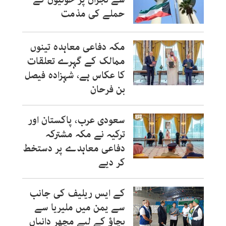
حملے کی مذمت
مکہ دفاعی معاہدہ تینوں
ممالک کے گہرے تعلقات
کا عکاس ہے، شہزادہ فیصل
بن فرحان
سعودی عرب، پاکستان اور
ترکیہ نے مکہ مشترکہ
دفاعی معاہدے پر دستخط
کر دیے
کے ایس ریلیف کی جانب
سے یمن میں ملیریا سے
بچاؤ کے لیے مچھر دانیاں