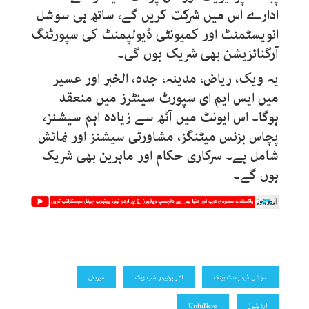
ادارے اس میں شرکت کریں گے، ساتھ ہی سوشل
انویسٹمنٹ اور کمیونٹی ڈیولپمنٹ کی سپورٹنگ
آرگنائزیشن بھی شریک ہوں گی۔
یہ ویک، ریاض، مدینہ، جدہ، الخبر اور عسیر
میں ایس ایم ای سپورٹ سینٹرز میں منعقد
ہوگا۔ اس ایونٹ میں آٹھ سے زیادہ اہم سیشنز،
پچاس بزنس میٹنگز، مشاورتی سیشنز اور نمائش
شامل ہے۔ سرکاری حکام اور ماہرین بھی شریک
ہوں گے۔
سوشل ڈیولپمنٹ بینک
انٹر پرنییور شپ ویک
میزبانی
اردونیوز
UrduNews