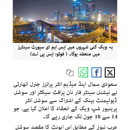
یہ ویک کئی شہروں میں ایس ایم ای سپورٹ سینٹرز
میں منعقد ہوگا۔ ( فوٹو: ایس پی اے)
سعودی سمال اینڈ میڈیم انٹر پرائزز جنرل اتھارٹی
نے نیشنل سینٹر فار نان پرافٹ سیکٹر اور سوشل
ڈیولپمنٹ بینک کے اشتراک سے سوشل انٹر
پرینیور شپ ویک کے انعقاد کا اعلان کیا ہے، جو
14 سے 18 جون تک جاری رہے گا۔
عرب نیوز کے مطابق اس ایونٹ کا مقصد سوشل