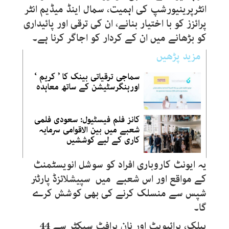
انٹرپرینیورشپ کی اہمیت، سمال اینڈ میڈیم انٹر
پرائزز کو با اختیار بنانے، ان کی ترقی اور پائیداری
کو بڑھانے میں ان کے کردار کو اجاگر کرنا ہے۔
مزید پڑھیں
سماجی ترقیاتی بینک کا ’ کریم ‘
اورہنگرسٹیشن کے ساتھ معاہدہ
کانز فلم فیسٹیول: سعودی فلمی
شعبے میں بین الاقوامی سرمایہ
کاری کے لیے کوششیں
یہ ایونٹ کاروباری افراد کو سوشل انویسٹمنٹ
کے مواقع اور اس شعبے میں سپیشلائزڈ پارٹنر
شپس سے منسلک کرنے کی بھی کوشش کرے
گا۔
پبلک، پرائیویٹ اور نان پرافٹ سیکٹر سے 44