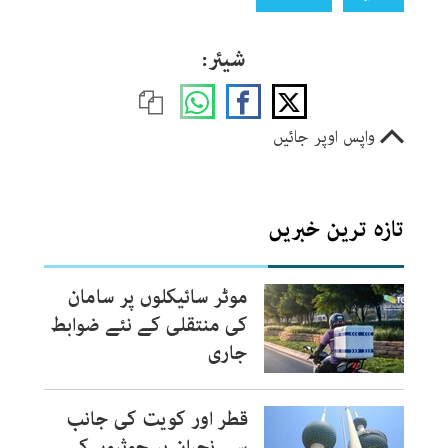
شیئر:
واپس اوپر جائیں
تازہ ترین خبریں
موٹر سائیکلوں پر سامان
کی منتقلی کے نئے ضوابط
جاری
قطر اور کویت کی جانب
سے نجران پر حوثیوں کے