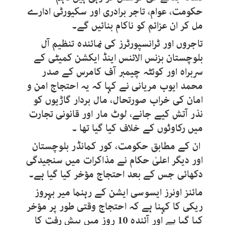
حکومت، عوام، تاجر برادری اور سکیورٹی ادارے
مل کر ان عزائم کو ناکام بنائیں گے۔
تاجروں اور ٹرانسپورٹرز کی نمائندہ تنظیم آل
بلوچستان بزنس الائنس اینڈ ایکشن کمیٹی کے
سربراہ اور کوئٹہ چیمبر آف کامرس کے صدر
محمد ایوب مریانی نے کہا کہ یہ احتجاج امن و
امان کی خراب صورتحال، مال بردار گاڑیوں کو
نذر آتش کیے جانے، لوٹ مار اور قانونی تجارت
میں رکاوٹوں کے خلاف کیا گیا تھا ۔
ان کے مطابق حکومت، کور کمانڈر بلوچستان
اور دیگر اعلیٰ حکام نے مذاکرات میں سنجیدگی
دکھائی جس کے بعد احتجاج مؤخر کیا گیا ہے۔
مائنز اونرز ایسوسی ایشن کے رہنما میر بہروز
ریکی کا کہنا ہے کہ احتجاج وقتی طور پر مؤخر
کیا گیا ہے اور آئندہ 10 روز میں پیش رفت کا