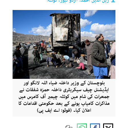
زین الدین احمد، -اردو نیوز، کوئٹہ
بلوچستان کے وزیر داخلہ ضیاء اللہ لانگو اور
ایڈیشنل چیف سیکریٹری داخلہ حمزہ شفقات نے
جمعرات کی شام میں کوئٹہ چیمبر آف کامرس میں
مذاکرات کامیاب ہونے کے بعد حکومتی اقدامات کا
اعلان کیا۔ (فوٹو: اے ایف پی)