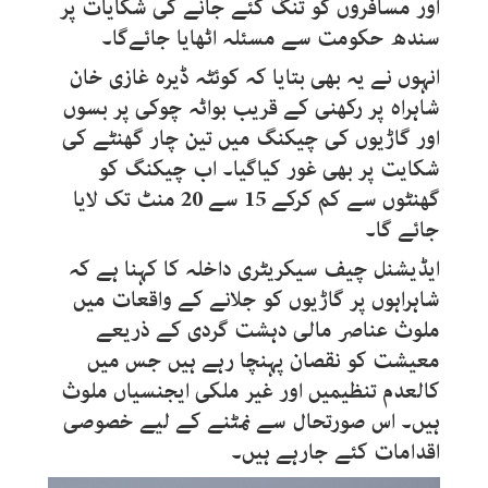
اور مسافروں کو تنگ کئے جانے کی شکایات پر
سندھ حکومت سے مسئلہ اٹھایا جائےگا۔
انہوں نے یہ بھی بتایا کہ کوئٹہ ڈیرہ غازی خان
شاہراہ پر رکھنی کے قریب بواٹہ چوکی پر بسوں
اور گاڑیوں کی چیکنگ میں تین چار گھنٹے کی
شکایت پر بھی غور کیاگیا۔ اب چیکنگ کو
گھنٹوں سے کم کرکے 15 سے 20 منٹ تک لایا
جائے گا۔
ایڈیشنل چیف سیکریٹری داخلہ کا کہنا ہے کہ
شاہراہوں پر گاڑیوں کو جلانے کے واقعات میں
ملوث عناصر مالی دہشت گردی کے ذریعے
معیشت کو نقصان پہنچا رہے ہیں جس میں
کالعدم تنظیمیں اور غیر ملکی ایجنسیاں ملوث
ہیں۔ اس صورتحال سے نمٹنے کے لیے خصوصی
اقدامات کئے جارہے ہیں۔