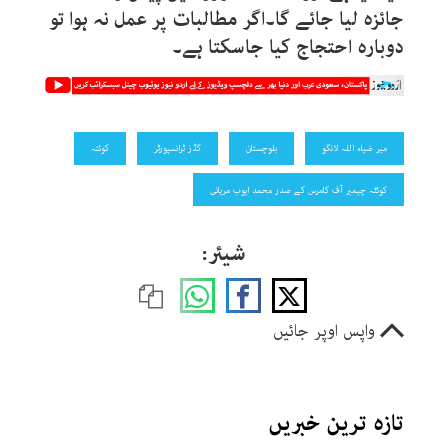
جائزہ لیا جائے گا۔اگر مطالبات پر عمل نہ ہوا تو
دوبارہ احتجاج کیا جاسکتا ہے۔
میر ضیاء اللہ لانگو
بلوچستان
گڈز ٹرانسپورٹر
کوئتہ
کوئٹہ چیمبر آف کامرس کے صدر محمد ایوب مریانی
شیئر:
واپس اوپر جائیں
تازہ ترین خبریں