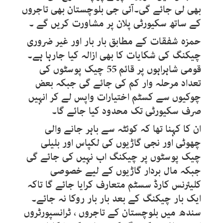
بھی لی جائے گی۔آئی جی بلوچستان بھی تاجروں
کے ساتھ سکیورٹی پلان پر مشاورت کریں گے ۔
حمزہ شفقات کے مطابق بار بار اور غیر ضروری
چیکنگ کی شکایات کا بھی ازالہ کیا جارہا ہے۔
قومی شاہراہوں پر قائم 55 چیک پوسٹوں کی
تعداد مرحلہ وار کم کی جائے گی جبکہ بعض
چوکیوں سے کسٹم اختیارات واپس لے کر انہیں
صرف سکیورٹی تک محدود کیا جائے گا۔
ان کا کہنا تھا کہ کوئٹہ سے باہر جانے والی
چھوٹی اور نجی گاڑیوں کی لکپاس اور بلیلی
چیک پوسٹوں پر چیکنگ اب نہیں کی جائے گی
جبکہ مال بردار گاڑیوں کے لیے خصوصی
کلیئرنس کارڈ سسٹم متعارف کرایا جائے گا تاکہ
ایک بار چیکنگ کے بعد بار بار روکا نہ جائے۔
سندھ میں بلوچستان کے تاجروں ، ٹرانسپورٹروں