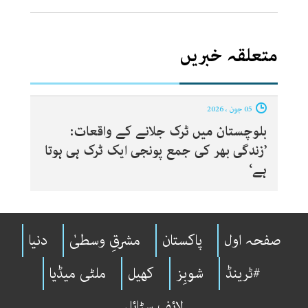
متعلقہ خبریں
05 جون ، 2026
بلوچستان میں ٹرک جلانے کے واقعات:
’زندگی بھر کی جمع پونجی ایک ٹرک ہی ہوتا
ہے‘
صفحہ اول
پاکستان
مشرقِ وسطیٰ
دنیا
#ٹرینڈ
شوبِز
کھیل
ملٹی میڈیا
لائف سٹائل