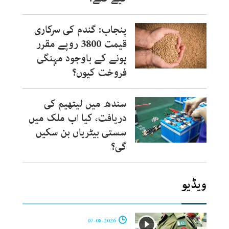
پنجاب: گندم کی سرکاری
قیمت 3800 روپے مقرر
ہونے کے باوجود مہنگی
فروخت کیوں؟
سندھ میں لیتھیم کی
دریافت، کیا اب ملک میں
سستی بیٹریاں بن سکیں
گی؟
ویڈیو
07-08-2026