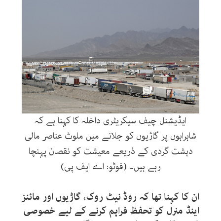
ایڈیشنل چیف سیکریٹری داخلہ کا کہنا ہے کہ
شاہراہوں پر گاڑیوں کو جلانے میں ملوث عناصر مالی
دہشت گردی کے ذریعے معیشت کو نقصان پہنچا
رہے ہیں۔ (فوٹو: اے ایف پی)
ان کا کہنا تھا کہ روڈ نیٹ روک، گاڑیوں اور مائنز
اینڈ منرل کو تحفظ فراہم کرنے کے لیے خصوصی