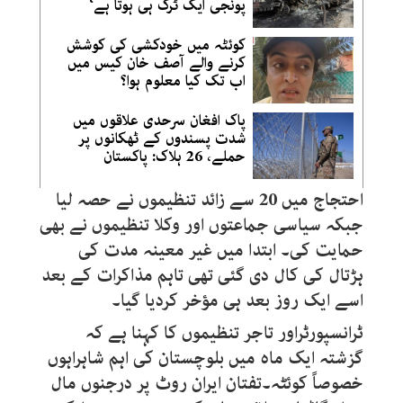
پونجی ایک ٹرک ہی ہوتا ہے‘
کوئٹہ میں خودکشی کی کوشش
کرنے والے آصف خان کیس میں
اب تک کیا معلوم ہوا؟
پاک افغان سرحدی علاقوں میں
شدت پسندوں کے ٹھکانوں پر
حملے، 26 ہلاک: پاکستان
احتجاج میں 20 سے زائد تنظیموں نے حصہ لیا
جبکہ سیاسی جماعتوں اور وکلا تنظیموں نے بھی
حمایت کی۔ ابتدا میں غیر معینہ مدت کی
ہڑتال کی کال دی گئی تھی تاہم مذاکرات کے بعد
اسے ایک روز بعد ہی مؤخر کردیا گیا۔
ٹرانسپورٹراور تاجر تنظیموں کا کہنا ہے کہ
گزشتہ ایک ماہ میں بلوچستان کی اہم شاہراہوں
خصوصاً کوئٹہ۔تفتان ایران روٹ پر درجنوں مال