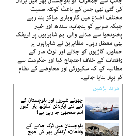
جانب سے جمعرات کو بلوچستان بھر میں ہڑتال
کی گئی تھی جس کے باعث کوئٹہ سمیت
مختلف اضلاع میں کاروباری مراکز بند رہے
جبکہ صوبے کو پنجاب، سندھ اور خیبر
پختونخوا سے ملانے والی اہم شاہراہوں پر ٹریفک
بھی معطل رہی۔ مظاہرین نے شاہراہوں پر
حملوں، گاڑیوں کو جلانے اور لوٹ مار کے
واقعات کے خلاف احتجاج کیا اور حکومت سے
مطالبہ کیا کہ سکیورٹی اور معاوضے کے نظام
کو بہتر بنایا جائے۔
مزید پڑھیں
چھوٹے شہروں اور بلوچستان کے
لیے نئی ایئرلائن ’ساؤتھ ایئر‘ کیوں
اہم سمجھی جا رہی ہے؟
بلوچستان میں ٹرک جلانے کے
واقعات: ’زندگی بھر کی جمع