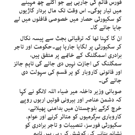
فورس قائم کی جارہی ہے جو اگلے چھ مہینے
میں تیار ہوگی۔ اس وقت تک مال بردار گاڑیوں
کو سکیورٹی حصار میں خصوصی قافلوں میں لے
جایا جائے گا۔
ان کا کہنا تھا کہ ترقیاتی بجٹ سے پیسہ نکال
کر سکیورٹی پر لگایا جارہا ہے۔حکومت اور تاجر
برادری اسمگلنگ کے خاتمے پر متفق ہیں،
سمگلنگ کی اجازت نہیں دی جائے گی تاہم جائز
اور قانونی کاروبار کو ہر قسم کی سہولت دی
جائے گی۔
صوبائی وزیر داخلہ میر ضیاء اللہ لانگو نے کہا
کہ دشمن عناصر اور بیرونی قوتیں اربوں روپے
خرچ کرکے بلوچستان میں بدامنی پھیلانے،
کاروباری سرگرمیوں کو متاثر کرنے اور عوام،
سکیورٹی فورسز، تنصیبات و تاجر برادری کو
نشانہ بنانے کی کوشش کر رہی ہیں تاہم