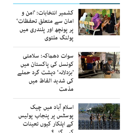
کشمیر انتخابات: ’امن و
امان سے متعلق تحفظات‘
پر پونچھ اور پلندری میں
پولنگ ملتوی
سوات دھماکہ: سلامتی
کونسل کی پاکستان میں
’بزدلانہ‘ دہشت گرد حملے
کی شدید الفاظ میں
مذمت
اسلام آباد میں چیک
پوسٹس پر پنجاب پولیس
کے اہلکار کیوں تعینات
کیے گئے؟