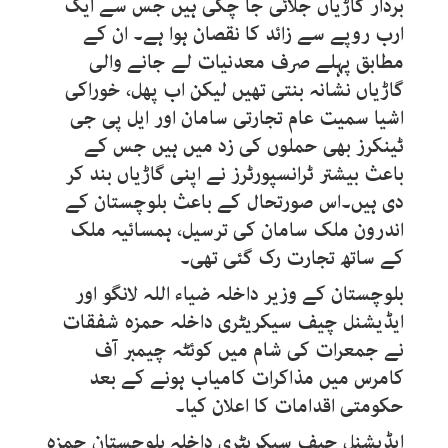
بردار گاڑیاں جلائی جا چکی ہیں جس سے ایک
ارب روپے سے زائد کا نقصان ہوا ہے۔ ان کے
مطابق پہلے صرف معدنیات لے جانے والی
گاڑیاں نشانہ بنتی تھیں لیکن اب پھل، خوراکی
اشیا سمیت عام تجارتی سامان اور ایل پی جی
ٹینکرز بھی حملوں کی زد میں ہیں جس کے
باعث بیشتر ٹرانسپورٹرز نے اپنی گاڑیاں بند کر
دی ہیں۔اس صورتحال کے باعث بلوچستان کے
اندرون ملک سامان کی ترسیل، ہمسائیہ ملک
کے ساتھ تجارت رک گئی تھی۔
بلوچستان کے وزیر داخلہ ضیاء اللہ لانگو اور
ایڈیشنل چیف سیکریٹری داخلہ حمزہ شفقات
نے جمعرات کی شام میں کوئٹہ چیمبر آف
کامرس میں مذاکرات کامیاب ہونے کے بعد
حکومتی اقدامات کا اعلان کیا۔
ایڈیشنل چیف سیکریٹری داخلہ بلوچستان حمزہ