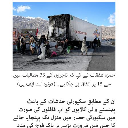
حمزہ شفقات نے کہا کہ تاجروں کے 33 مطالبات میں
سے 15 پر اتفاق ہو چکا ہے۔ (فوٹو: اے ایف پی)
ان کے مطابق سکیورٹی خدشات کے باعث
پھنسنے والی گاڑیوں کو اب قافلوں کی صورت
میں سکیورٹی حصار میں منزل تک پہنچایا جائے
گا جس میں ضرورت پڑنے پر پاک فوج کی مدد