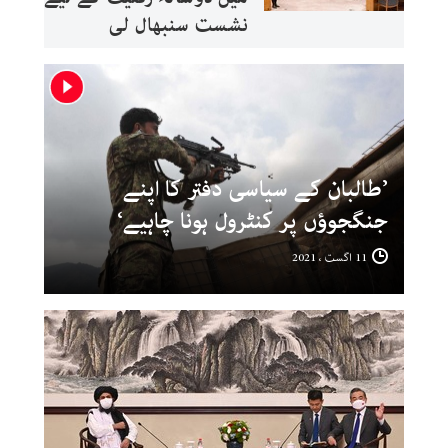
نشست سنبھال لی
’طالبان کے سیاسی دفتر کا اپنے
جنگجوؤں پر کنٹرول ہونا چاہیے‘
11 اگست ، 2021