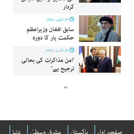
کردار
19 اکتوبر ، 2020
سابق افغان وزیراعظم
حکمت یار کا دورہ
16 اگست ، 2020
'امن مذاکرات کی بحالی
ترجیح ہے‘
››
صفحہ اول
پاکستان
مشرقِ وسطیٰ
دنیا