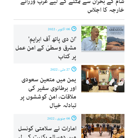
شام کے بحران سے نمٹنے کے لیے عرب وزرائے
خارجہ کا اجلاس
06 اکتوبر ، 2022
'ان دی پاتھ آف ابراہم'
مشرق وسطیٰ کے امن عمل
پر کتاب
27 مئی ، 2022
یمن میں متعین سعودی
اور برطانوی سفیر کی
ملاقات، امن کوششوں پر
تبادلہ خیال
06 جنوری ، 2022
امارات نے سلامتی کونسل
میں دوسالہ رکنیت کے لیے