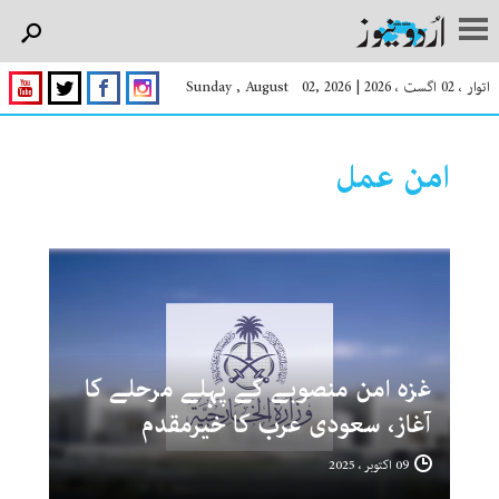
اتوار ، 02 اگست ، 2026
|
Sunday , August 02, 2026
امن عمل
غزہ امن منصوبے کے پہلے مرحلے کا
آغاز، سعودی عرب کا خیرمقدم
09 اکتوبر ، 2025