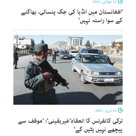
11 جولائی ، 2021
’افغانستان میں انڈیا کی جگ ہنسائی، بھاگنے
کے سوا راستہ نہیں‘
21 اپریل ، 2021
ترکی کانفرنس کا انعقاد’غیریقینی‘: ’موقف سے
پیچھے نہیں ہٹیں گے‘