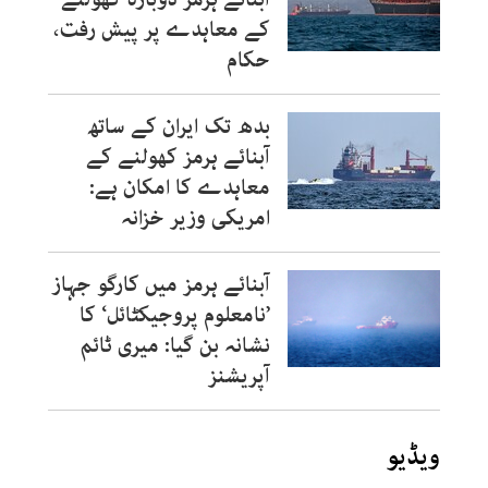
کے معاہدے پر پیش رفت،
حکام
بدھ تک ایران کے ساتھ
آبنائے ہرمز کھولنے کے
معاہدے کا امکان ہے:
امریکی وزیر خزانہ
آبنائے ہرمز میں کارگو جہاز
’نامعلوم پروجیکٹائل‘ کا
نشانہ بن گیا: میری ٹائم
آپریشنز
ویڈیو