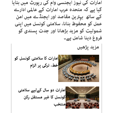
امارات کی نیوز ایجنسی وام کی رپورٹ میں بتایا
گیا ہے کہ متحدہ عرب امارات کے عالمی ادارے
کے ساتھ بہترین مقاصد اور ایجنڈے میں امن
عمل کو محفوظ بنانا، سلامتی کونسل میں اپنی
شمولیت کو مزید بڑھانا اور جدت پسندی کو
فروغ دینا شامل ہے۔
مزید پڑھیں
امارات کا سلامتی کونسل کو
خط، ترکی پر الزام
امارات دو سال کےلیے سلامتی
کونسل کا غیر مستقل رکن
منتخب