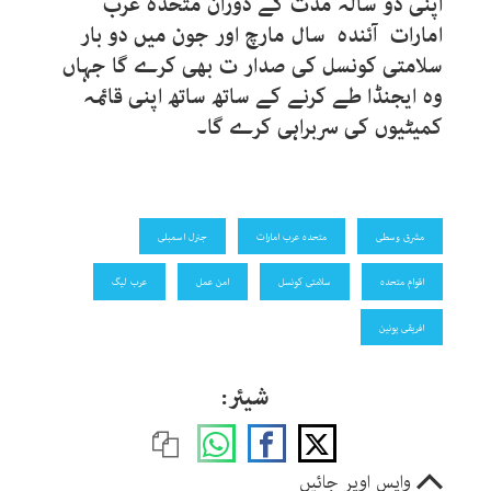
اپنی دو سالہ مدت کے دوران متحدہ عرب
امارات آئندہ سال مارچ اور جون میں دو بار
سلامتی کونسل کی صدار ت بھی کرے گا جہاں
وہ ایجنڈا طے کرنے کے ساتھ ساتھ اپنی قائمہ
کمیٹیوں کی سربراہی کرے گا۔
مشرق وسطی
متحدہ عرب امارات
جنرل اسمبلی
اقوام متحدہ
سلامتی کونسل
امن عمل
عرب لیگ
افریقی یونین
شیئر:
واپس اوپر جائیں