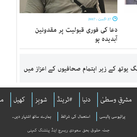
27 اگست ، 2017
دعا کی فوری قبولیت پر مقدونین
آبدیدہ ہو
 یوتھ کے زیر اہتمام صحافیوں کے اعزاز میں
مشرقِ وسطیٰ
دنیا
#ٹرینڈ
شوبِز
کھیل
مل
پرائیوسی پالیسی
استعمال کی شرائط
ہمارے ساتھ اشتہار دیں۔
جملہ حقوق بحق سعودی ریسرچ اینڈ پبلشنگ کمپنی