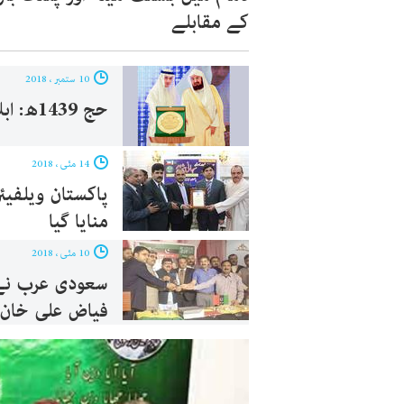
کے مقابلے
10 ستمبر ، 2018
حج 1439ھ: ابلاغی اداروں کیلئے شیلڈ
14 مئی ، 2018
پاکستان ویلفیئ
منایا گیا
10 مئی ، 2018
فیاض علی خان