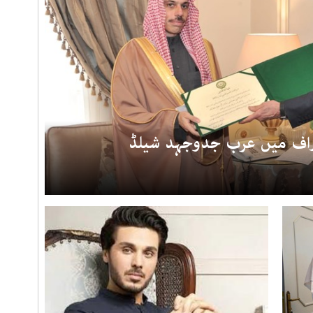
راف میں عرب جدوجہد شیلڈ