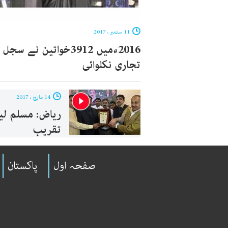
11 ستمبر ، 2017
2016ءمیں 3912خواتین نے سجل
تجاری نکلوائی
14 مارچ ، 2017
ریاض: مسلم لیگ
تقریب
صفحہ اول
پاکستان