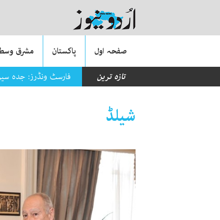
صفحہ اول
پاکستان
مشرق وسطی
تازہ ترین
فارسٹ ونڈرز: جدہ سیز
شیلڈ