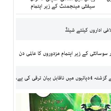
سیفٹی مینجمنٹ کے زیر اہتمام
ر سوسائٹی کے زیر اہتمام مزدوروں کا عالمی دن
سعودی عرب نے گزشتہ 4دہائیوں میں ناقابل بیان ترقی کی ہے،