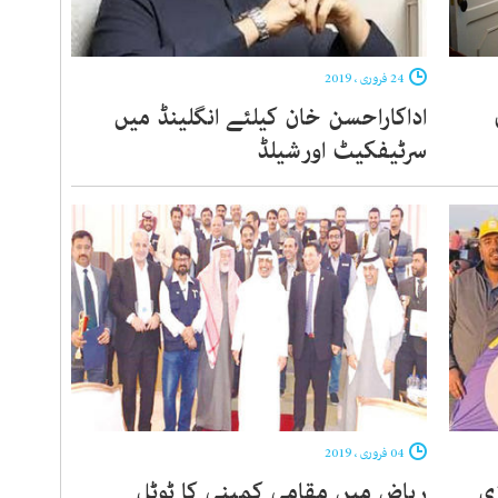
24 فروری ، 2019
اداکاراحسن خان کیلئے انگلینڈ میں
سرٹیفکیٹ اورشیلڈ
04 فروری ، 2019
ی
ریاض میں مقامی کمپنی کا ٹوٹل