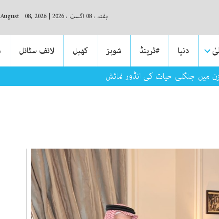
ہفتہ ، 08 اگست ، 2026
|
 August 08, 2026
ٰ
دنیا
#ٹرینڈ
شوبز
کھیل
لائف سٹائل
م
ن میں جنگلی حیات کی انڈور نمائش