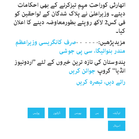
اتھارٹی کوراحت مہم تیزکرنے کے بھی احکامات
دیئے۔ وزیراعلیٰ نے ہلاک شدگان کے لواحقین کو
فی کس2 لاکھ روپئے بطورمعاوضہ دینے کا اعلان
کیا۔
مزیدپڑھیں:- - - - - -
صرف کانگریسی وزیراعظم
مندر بنوائیگا، سی پی جوشی
ہندوستان کی تازہ ترین خبروں کے لئے ’’اردونیوز
انڈیا‘‘ گروپ
جوائن کریں
رائے دیں، تبصرہ کریں
اوڈیشہ
بس
بھینس
ڈرائیور
پولیس
اسپتال