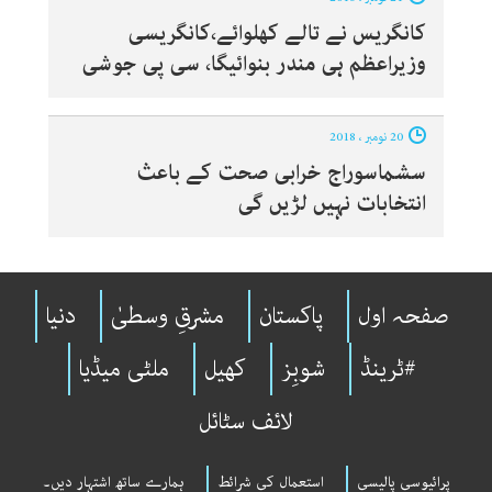
کانگریس نے تالے کھلوائے،کانگریسی
وزیراعظم ہی مندر بنوائیگا، سی پی جوشی
20 نومبر ، 2018
سشماسوراج خرابی صحت کے باعث
انتخابات نہیں لڑیں گی
صفحہ اول
پاکستان
مشرقِ وسطیٰ
دنیا
#ٹرینڈ
شوبِز
کھیل
ملٹی میڈیا
لائف سٹائل
پرائیوسی پالیسی
استعمال کی شرائط
ہمارے ساتھ اشتہار دیں۔