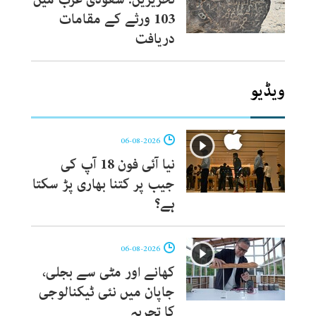
103 ورثے کے مقامات
دریافت
ویڈیو
06-08-2026
نیا آئی فون 18 آپ کی
جیب پر کتنا بھاری پڑ سکتا
ہے؟
06-08-2026
کھانے اور مٹی سے بجلی،
جاپان میں نئی ٹیکنالوجی
کا تجربہ