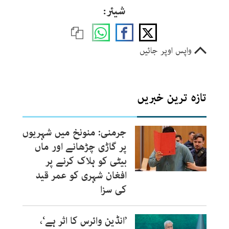
شیئر:
واپس اوپر جائیں
تازہ ترین خبریں
جرمنی: منونخ میں شہریوں
پر گاڑی چڑھانے اور ماں
بیٹی کو ہلاک کرنے پر
افغان شہری کو عمر قید
کی سزا
’انڈین وائرس کا اثر ہے‘،