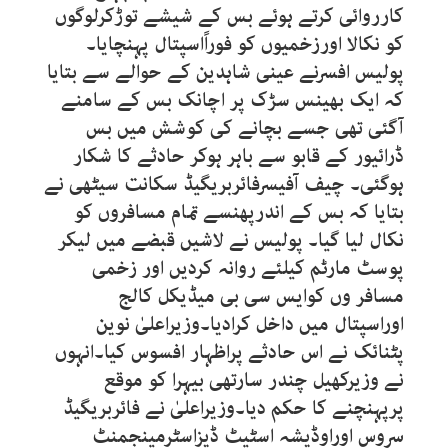
کارروائی کرتے ہوئے بس کے شیشے توڑکرلوگوں
کو نکالا اورزخمیوں کو فوراًاسپتال پہنچایا۔
پولیس افسرنے عینی شاہدین کے حوالے سے بتایا
کہ ایک بھینس سڑک پر اچانک بس کے سامنے
آگئی تھی جسے بچانے کی کوشش میں بس
ڈرائیور کے قابو سے باہر ہوکر حادثے کا شکار
ہوگئی۔ چیف آفیسرفائربریگیڈ سکانت سیٹھی نے
بتایا کہ بس کے اندرپھنسے تمام مسافروں کو
نکال لیا گیا۔ پولیس نے لاشیں قبضے میں لیکر
پوسٹ مارٹم کیلئے روانہ کردیں اور زخمی
مسافر وں کوایس سی بی میڈیکل کالج
اوراسپتال میں داخل کرادیا۔وزیراعلیٰ نوین
پٹنائک نے اس حادثے پراظہار افسوس کیا۔انہوں
نے وزیرکھیل چندر سارتھی بیہرا کو موقع
پرپہنچنے کا حکم دیا۔وزیراعلیٰ نے فائربریگیڈ
سروس اوراوڈیشہ اسٹیٹ ڈیزاسٹرمینجمنٹ