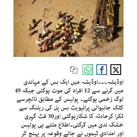
اوڈیشہ۔۔۔اوڈیشہ میں ایک بس کے مہاندی
میں گرنے سے 12 افراد کی موت ہوگئی جبکہ 49
لوگ زخمی ہوگئے۔ پولیس کے مطابق تالچرسے
کٹک جانیوالی پرائیویٹ بس پل کی ریلنگ سے
ٹکرا کرحادثہ کا شکارہوگئی اور30 فٹ گہری
خشک ندی میں گرگئی۔اطلاع ملتے ہی پولیس
اور امدادی ٹیموں نے جائے وقوعہ پر پہنچ کر