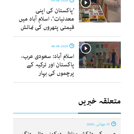
09-08-2026
’پاکستان کی اپنی
معدنیات‘، اسلام آباد میں
قیمتی پتھروں کی نمائش
08-08-2026
اسلام آباد: سعودی عرب،
پاکستان اور ترکیہ کے
پرچموں کی بہار
متعلقہ خبریں
15 جولائی ، 2020