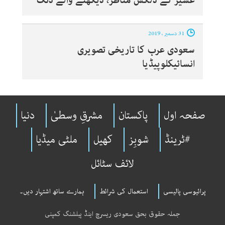
عسیر کے دلکش مناظر، دیکھنے والے دنگ
31 دسمبر ، 2019
سعودی عرب کا تاریخی تصویری
انسائیکلوپیڈیا
صفحہ اول
پاکستان
مشرقِ وسطیٰ
دنیا
#ٹرینڈ
شوبِز
کھیل
ملٹی میڈیا
لائف سٹائل
پرائیوسی پالیسی
استعمال کی شرائط
ہمارے ساتھ اشتہار دیں۔
جملہ حقوق بحق سعودی ریسرچ اینڈ پبلشنگ کمپنی