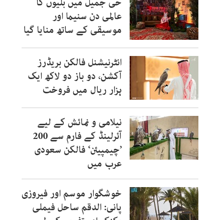
حی جمیل میں بلیوں کا
عالمی دن سنیما اور
موسیقی کے ساتھ منایا گیا
انٹرنیشنل فالکن بریڈرز
آکشن، دو باز دو لاکھ ایک
ہزار ریال میں فروخت
نیلامی و نمائش کے لیے
آئرلینڈ کے فارم سے 200
’چیمپیئن‘ فالکن سعودی
عرب میں
خوشگوار موسم اور فیروزی
پانی: الدقم ساحل فیملی