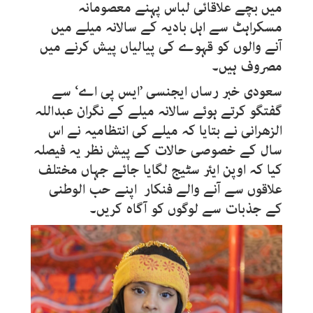
میں بچے علاقائی لباس پہنے معصومانہ
مسکراہٹ سے اہل بادیہ کے سالانہ میلے میں
آنے والوں کو قہوے کی پیالیاں پیش کرنے میں
مصروف ہیں۔
سعودی خبر رساں ایجنسی ’ایس پی اے‘ سے
گفتگو کرتے ہوئے سالانہ میلے کے نگران عبداللہ
الزھرانی نے بتایا کہ میلے کی انتظامیہ نے اس
سال کے خصوصی حالات کے پیش نظر یہ فیصلہ
کیا کہ اوپن ایئر سٹیج لگایا جائے جہاں مختلف
علاقوں سے آنے والے فنکار اپنے حب الوطنی
کے جذبات سے لوگوں کو آگاہ کریں۔