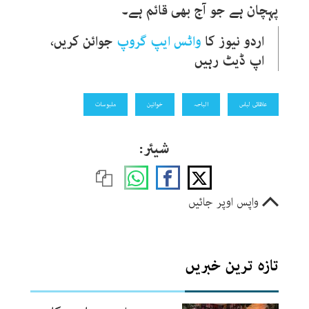
پہچان ہے جو آج بھی قائم ہے۔
اردو نیوز کا
واٹس ایپ گروپ
جوائن کریں،
اپ ڈیٹ رہیں
علاقائی لباس
الباحہ
خواتین
ملبوسات
شیئر:
واپس اوپر جائیں
تازہ ترین خبریں