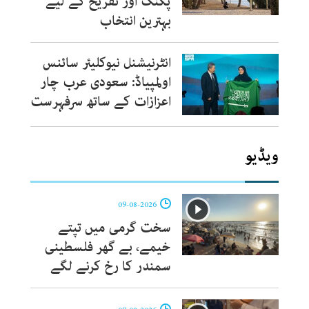
پکنک اور تفریح کے لیے
بہترین انتخاب
انٹرنیشنل نیوکلیئر سائنس
اولمپیاڈ: سعودی عرب چار
اعزازات کے ساتھ سرفہرست
ویڈیو
09-08-2026
سخت گرمی میں تپتے
خیمے، بے گھر فلسطینی
سمندر کا رخ کرنے لگے