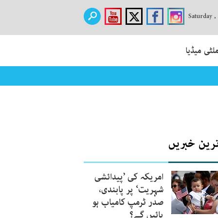
Saturday ,
لٹی میڈیا
ترین خبریں
امریکہ کی ’پیدائشی
شہریت‘ پر پابندی،
صدر ٹرمپ کامیاب ہو
پائیں گے؟