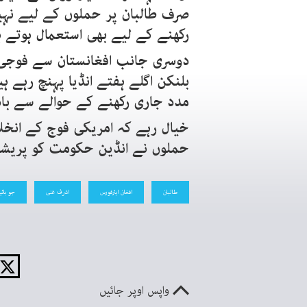
صرف طالبان پر حملوں کے لیے نہیں 
رکھنے کے لیے بھی استعمال ہوتے 
دوسری جانب افغانستان سے فوجی ان
بلنکن اگلے ہفتے انڈیا پہنچ رہے 
مدد جاری رکھنے کے حوالے سے ب
خیال رہے کہ امریکی فوج کے انخلا
حملوں نے انڈین حکومت کو پریشان
طالبان
افغان ایئرفورس
اشرف غنی
جو بائی
واپس اوپر جائیں