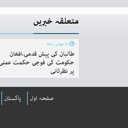
متعلقہ خبریں
23 جولائی ، 2021
طالبان کی پیش قدمی،افغان
حکومت کی فوجی حکمت عملی
پر نظرثانی
صفحہ اول
پاکستان