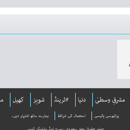
مشرقِ وسطیٰ
دنیا
#ٹرینڈ
شوبِز
کھیل
مل
پرائیوسی پالیسی
استعمال کی شرائط
ہمارے ساتھ اشتہار دیں۔
جملہ حقوق بحق سعودی ریسرچ اینڈ پبلشنگ کمپنی