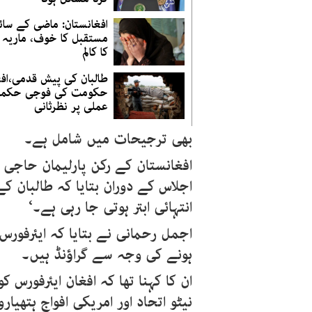
افغانستان: ماضی کے سائ
مستقبل کا خوف، ماریہ 
کا کالم
طالبان کی پیش قدمی،افغ
حکومت کی فوجی حکم
عملی پر نظرثانی
بھی ترجیحات میں شامل ہے۔
افغانستان کے رکن پارلیمان حاجی
اجلاس کے دوران بتایا کہ طالبان 
انتہائی ابتر ہوتی جا رہی ہے۔‘
اجمل رحمانی نے بتایا کہ ایئرفور
ہونے کی وجہ سے گراؤنڈ ہیں۔
ان کا کہنا تھا کہ افغان ایئرفورس ک
نیٹو اتحاد اور امریکی افواج ہتھیار