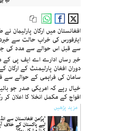
کیا ہ
افغانستان میں ارکان پارلیمان نے
ایئرفورس کی خراب حالت سے خبردار
سے قبل اس حوالے سے مدد کی جا
خبر رساں ادارے اے ایف پی کے م
دوران افغان پارلیمنٹ کے ارکان ک
سامان کی فراہمی کے حوالے سے ف
خیال رہے کہ امریکی صدر جو بائیڈ
افواج کے مکمل انخلا کا اعلان کر ر
مزید پڑھیں
’پرُامن افغانستان سے انڈ
لیے پاکستان کے خلاف آ
کرنا مشکل ہوگا‘