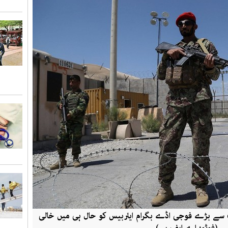
ب سے بڑے فوجی اڈے بگرام ایئربیس کو حال ہی میں خالی