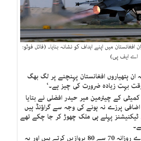
 افغانستان میں اپنے اہداف کو نشانہ بنایا۔ (فائل فوٹو:
اے ایف پی)
کہ ان ہتھیاروں افغانستان پہنچنے پر لگ بھگ
وقت بہت زیادہ ضرورت کی چیز ہے۔‘
کمیٹی کے چیئرمین میر حیدر افضلی نے بتایا
اضافی پرزے نہ ہونے کی وجہ سے گراؤنڈ ہیں
ی ٹیکنیشنز پہلے ہی ملک چھوڑ کر جا چکے تھے
ے۔
رے روزانہ
70
سے
80
پروازیں کرتے ہیں اور یہ