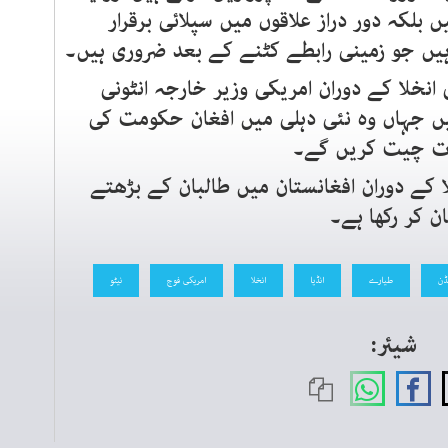
بلکہ دور دراز علاقوں میں سپلائی برقرار
ہیں جو زمینی رابطے کٹنے کے بعد ضروری ہیں۔
خلا کے دوران امریکی وزیر خارجہ انٹونی
ہیں جہاں وہ نئی دہلی میں افغان حکومت کی
ات چیت کریں گے۔
 کے دوران افغانستان میں طالبان کے بڑھتے
 کر رکھا ہے۔
ڈن
طیارے
انڈیا
انخلا
امریکی فوج
نیٹو
شیئر: