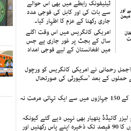
ٹیلیفونک رابطے میں بھی اس حوالے
ے اور
سے بات کی اور کابل کی فوجی مدد
میمن
جاری رکھنا کے عزم کا اظہار کیا۔
امریکی کانگریس میں اس وقت اگلے
ان
ت
سال کے بجٹ پر غور جاری ہے جس
میں افغانستان کے لیے فوجی امداد
 اجمل رحمانی نے امریکی کانگریس کو ورچول
کے حملوں کے بعد ’سکیورٹی کی صورتحال
س کے
150
جہازوں میں سے ایک تہائی مرمت نہ
و لیزر گائیڈڈ ہتھیار بھی نہیں دیے گئے کیونکہ
وں کا
90
فیصد تک ذخیرہ اپنے پاس رکھتیں اور