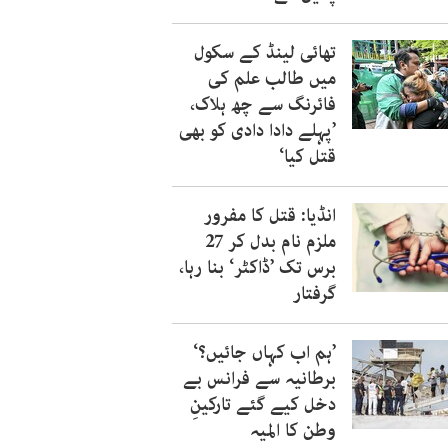
تھائی لینڈ کے سکول
میں طالب علم کی
فائرنگ سے چھ ہلاک،
’پہلے دادا دادی کو بھی
قتل کیا‘
انڈیا: قتل کا مفرور
ملزم نام بدل کر 27
برس تک ’ڈاکٹر‘ بنا رہا،
گرفتار
’ہم اب کہاں جائیں؟‘
برطانیہ سے فرانس بے
دخل کیے گئے تارکینِ
وطن کا المیہ