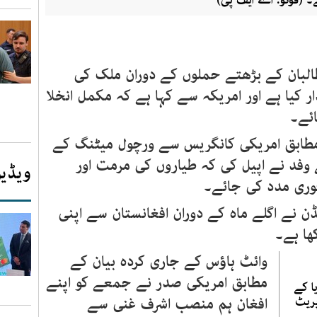
ے۔ (فوٹو: اے ایف پی)
 طالبان کے بڑھتے حملوں کے دوران ملک کی
 کیا ہے اور امریکہ سے کہا ہے کہ مکمل انخلا
ئے۔
طابق امریکی کانگریس سے ورچول میٹنگ کے
ے وفد نے اپیل کی کہ طیاروں کی مرمت اور
ویڈیو
وری مدد کی جائے۔
ن نے اگلے ماہ کے دوران افغانستان سے اپنی
کھا ہے۔
وائٹ ہاؤس کے جاری کردہ بیان کے
مطابق امریکی صدر نے جمعے کو اپنے
یا کے
پریٹ
افغان ہم منصب اشرف غنی سے