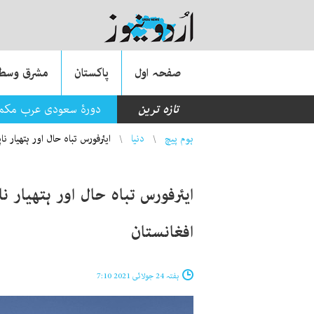
صفحہ اول
پاکستان
مشرق وسطی
تازہ ترین
دورۂ سعودی عرب مکمل،
You are here
ہوم پیچ
دنیا
ایئرفورس تباہ حال اور ہتھیار 
ایئرفورس تباہ حال اور ہتھیار 
افغانستان
ہفتہ 24 جولائی 2021 7:10