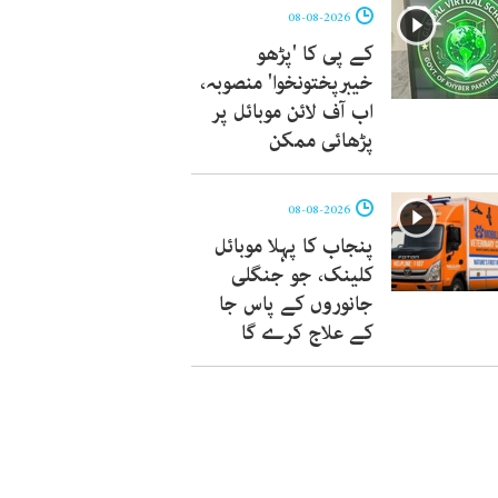
08-08-2026
کے پی کا 'پڑھو
خیبرپختونخوا' منصوبہ،
اب آف لائن موبائل پر
پڑھائی ممکن
08-08-2026
پنجاب کا پہلا موبائل
کلینک، جو جنگلی
جانوروں کے پاس جا
کے علاج کرے گا