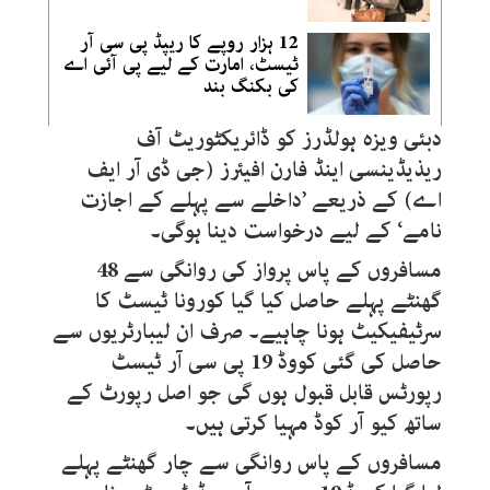
12 ہزار روپے کا ریپڈ پی سی آر
ٹیسٹ، امارت کے لیے پی آئی اے
کی بکنگ بند
دبئی ویزہ ہولڈرز کو ڈائریکٹوریٹ آف
ریذیڈینسی اینڈ فارن افیئرز (جی ڈی آر ایف
اے) کے ذریعے ’داخلے سے پہلے کے اجازت
نامے‘ کے لیے درخواست دینا ہوگی۔
مسافروں کے پاس پرواز کی روانگی سے
48
گھنٹے پہلے حاصل کیا گیا کورونا ٹیسٹ کا
سرٹیفیکیٹ ہونا چاہیے۔ صرف ان لیبارٹریوں سے
حاصل کی گئی کووڈ
19
پی سی آر ٹیسٹ
رپورٹس قابل قبول ہوں گی جو اصل رپورٹ کے
ساتھ کیو آر کوڈ مہیا کرتی ہیں۔
مسافروں کے پاس روانگی سے چار گھنٹے پہلے