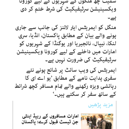
سمیت چھ ملکوں کے شہریوں کے لیے کورونا
ویکسینیشن سرٹیفیکیٹ کی شرط ختم کر دی
ہے۔
منگل کو ایمریٹس ایئر لائنز کی جانب سے جاری
ہونے والے بیان کے مطابق پاکستان، انڈیا، سری
لنکا، نیپال، نائجیریا اور یوگنڈا کے شہریوں کو
امارات میں داخلے کے لیے کورونا ویکسینیشن
سرٹیفیکیٹ کی ضرورت نہیں ہے۔
ایمریٹس کی ویب سائٹ پر شائع ہونے نئے
سفری ہدایت نامے کے مطابق ’یو اے ای کا
رہائشی ویزہ رکھنے والے تمام مسافر کچھ شرائط
کے ساتھ سفر کر سکتے ہیں۔‘
مزید پڑھیں
امارات مسافروں کے ریپڈ اینٹی
جن ٹیسٹ قبول کرے: پاکستان