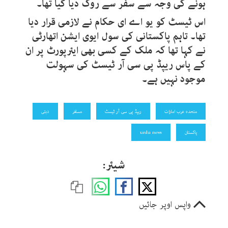
ہونے کی وجہ سے سفر سے روک دیا گیا تھا۔
اس ٹیسٹ کو یو اے ای حکام نے لازمی قرار دیا
تھا۔ تاہم پاکستانی کی سول ایوی ایشن اتھارٹی
نے کہا تھا کہ ملک کے کسی بھی ایئرپورٹ پر ان
کے پاس ریپڈ پی سی آر ٹیسٹ کی سہولت
موجود نہیں ہے۔
متحدہ عرب امارات
ریپڈ پی سی آر ٹیسٹ
مسافر
دبئی
پاکستان
urdu news
شیئر:
واپس اوپر جائیں