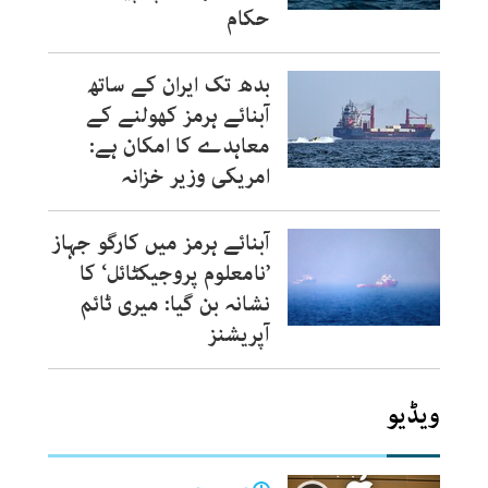
حکام
بدھ تک ایران کے ساتھ
آبنائے ہرمز کھولنے کے
معاہدے کا امکان ہے:
امریکی وزیر خزانہ
آبنائے ہرمز میں کارگو جہاز
’نامعلوم پروجیکٹائل‘ کا
نشانہ بن گیا: میری ٹائم
آپریشنز
ویڈیو