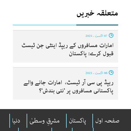
متعلقہ خبریں
07 اگست ، 2021
امارات مسافروں کے ریپڈ اینٹی جن ٹیسٹ
قبول کرے: پاکستان
06 اگست ، 2021
ریپڈ پی سی آر ٹیسٹ، امارات جانے والے
پاکستانی مسافروں پر ’نئی بندش‘؟
صفحہ اول
پاکستان
مشرقِ وسطیٰ
دنیا