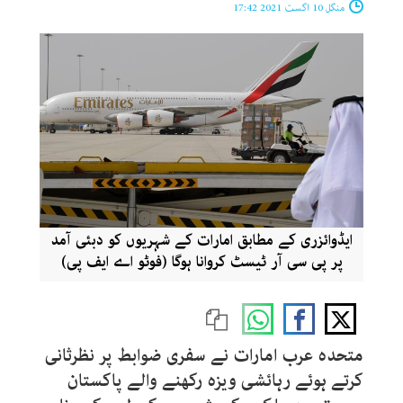
منگل 10 اگست 2021 17:42
ایڈوائزری کے مطابق امارات کے شہریوں کو دبئی آمد
پر پی سی آر ٹیسٹ کروانا ہوگا (فوٹو اے ایف پی)
متحدہ عرب امارات نے سفری ضوابط پر نظرثانی
کرتے ہوئے رہائشی ویزہ رکھنے والے پاکستان