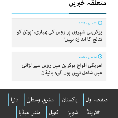
متعلقہ خبریں
02 مارچ ، 2022
یوکرینی شہروں پر روس کی بمباری، ’پوتن کو
نتائج کا اندازہ نہیں‘
02 مارچ ، 2022
امریکی افواج یوکرین میں روس سے لڑائی
میں شامل نہیں ہوں گی: بائیڈن
صفحہ اول
پاکستان
مشرقِ وسطیٰ
دنیا
#ٹرینڈ
شوبِز
کھیل
ملٹی میڈیا