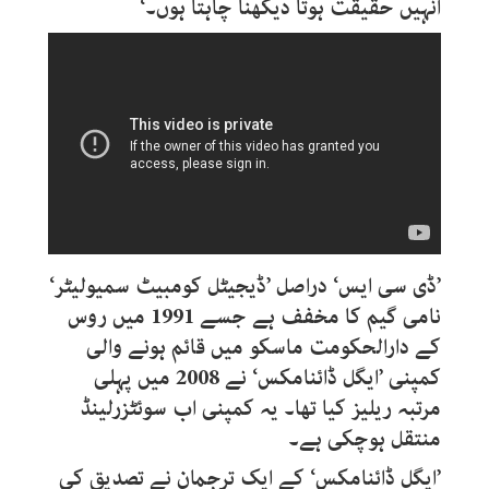
انہیں حقیقت ہوتا دیکھنا چاہتا ہوں۔‘
’ڈی سی ایس‘ دراصل ’ڈیجیٹل کومبیٹ سمیولیٹر‘
نامی گیم کا مخفف ہے جسے 1991 میں روس
کے دارالحکومت ماسکو میں قائم ہونے والی
کمپنی ’ایگل ڈائنامکس‘ نے 2008 میں پہلی
مرتبہ ریلیز کیا تھا۔ یہ کمپنی اب سوئٹزرلینڈ
منتقل ہوچکی ہے۔
’ایگل ڈائنامکس‘ کے ایک ترجمان نے تصدیق کی