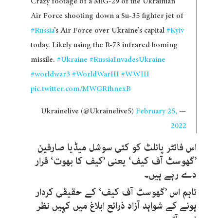
Crazy footage of a MiG-29 of the Ukrainian
Air Force shooting down a Su-35 fighter jet of
#Russia
’s Air Force over Ukraine’s capital
#Kyiv
today. Likely using the R-73 infrared homing
missile.
#Ukraine
#RussiaInvadesUkraine
#worldwar3
#WorldWarIII
#WWIII
pic.twitter.com/MWGRfhnexB
February 25,
— Ukrainelive (@Ukrainelive5)
2022
اس فائٹر پائلٹ کو کئی سوشل میڈیا صارفین
’گھوسٹ آف کیف‘ یعنی ’کیف کا بھوت‘ قرار
دے رہے ہیں۔
تاہم اس ’گھوسٹ آف کیف‘ کے حقیقی کردار
ہونے کے شواہد آزاد ذرائع ابلاغ میں کہیں نظر