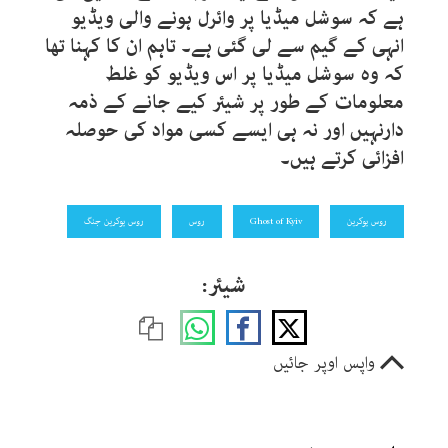
ہے کہ سوشل میڈیا پر وائرل ہونے والی ویڈیو
انہی کے گیم سے لی گئی ہے۔ تاہم ان کا کہنا تھا
کہ وہ سوشل میڈیا پر اس ویڈیو کو غلط
معلومات کے طور پر شیئر کیے جانے کے ذمہ
دارنہیں اور نہ ہی ایسے کسی مواد کی حوصلہ
افزائی کرتے ہیں۔
روس یوکرین
Ghost of Kyiv
روس
روس یوکرین جنگ
شیئر:
واپس اوپر جائیں