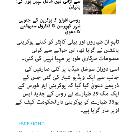
سے لڑائی میں شامل نہیں ہوں گی:
بائیڈن
روسی افواج کا یوکرین کے جنوبی
شہر کھیرسن کا کنٹرول سنبھالنے
کا دعویٰ
تاہم ان طیاروں اور ہیلی کاپٹر کو کتنے یوکرینی
پائلٹس نے گرایا تھا، اس حوالے سے کوئی
معلومات سرکاری طور پر مہیا نہیں کی گئی۔
اسی دوران سوشل میڈیا پر کئی صارفین کی
جانب سے ایک ویڈیو شیئر کی گئی جس کے
ذریعے دعویٰ کیا گیا کہ یوکرینی ایئر فورس کے
ایک مگ 29 طیارے نے روس کے جدید ایس
یو35 طیارے کو یوکرینی دارالحکومت کیف کے
اوپر مار گرایا ہے۔
#BREAKING