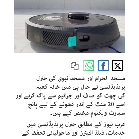
مسجد الحرام اور مسجد نبوی کی جنرل
پریذیڈنسی نے حال ہی میں خانہ کعبہ
کی چھت کو صاف اور جراثیم سے پاک کرنے اور
اسے 20 منٹ کے اندر دھونے کے لیے پانچ
سمارٹ ویکیوم مختص کیے ہیں۔
عرب نیوز کے مطابق جنرل پریذیڈنسی میں
خدمات، فیلڈ افیئرز اور ماحولیاتی تحفظ کے