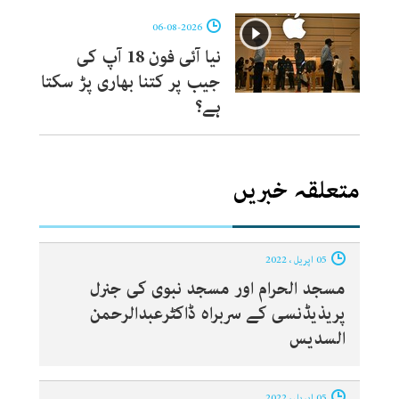
06-08-2026
نیا آئی فون 18 آپ کی
جیب پر کتنا بھاری پڑ سکتا
ہے؟
متعلقہ خبریں
05 اپریل ، 2022
مسجد الحرام اور مسجد نبوی کی جنرل
پریذیڈنسی کے سربراہ ڈاکٹرعبدالرحمن
السدیس
05 اپریل ، 2022