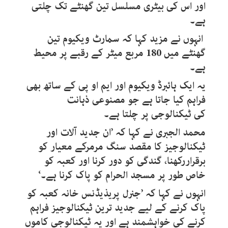
اور اس کی بیٹری مسلسل تین گھنٹے تک چلتی
ہے۔
انہوں نے مزید کہا کہ سمارٹ ویکیوم تین
گھنٹے میں 180 مربع میٹر کے رقبے پر محیط
ہے۔
یہ ایک ہائبرڈ ویکیوم اور ایم او پی کے ساتھ بھی
فراہم کیا جاتا ہے جو مصنوعی ذہانت
کی ٹیکنالوجی پر چلتا ہے۔
محمد الجبری نے کہا کہ ’ان جدید آلات اور
ٹیکنالوجیز کا مقصد سنگ مرمرکے معیار کو
برقراررکھنا، گندگی کو دور کرنا اور کعبہ کو
خاص طور پر مسجد الحرام کو پاک کرنا ہے۔‘
انہوں نے کہا کہ ’جنرل پریذیڈنس خانہ کعبہ کو
پاک کرنے کے لیے جدید ترین ٹیکنالوجیز فراہم
کرنے کی خواہشمند ہے اور یہ ٹیکنالوجی کاموں