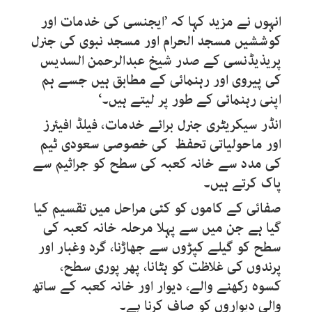
انہوں نے مزید کہا کہ ’ایجنسی کی خدمات اور
کوششیں مسجد الحرام اور مسجد نبوی کی جنرل
پریذیڈنسی کے صدر شیخ عبدالرحمن السدیس
کی پیروی اور رہنمائی کے مطابق ہیں جسے ہم
اپنی رہنمائی کے طور پر لیتے ہیں۔‘
انڈر سیکریٹری جنرل برائے خدمات، فیلڈ افیئرز
اور ماحولیاتی تحفظ کی خصوصی سعودی ٹیم
کی مدد سے خانہ کعبہ کی سطح کو جراثیم سے
پاک کرتے ہیں۔
صفائی کے کاموں کو کئی مراحل میں تقسیم کیا
گیا ہے جن میں سے پہلا مرحلہ خانہ کعبہ کی
سطح کو گیلے کپڑوں سے جھاڑنا، گرد وغبار اور
پرندوں کی غلاظت کو ہٹانا، پھر پوری سطح،
کسوہ رکھنے والے، دیوار اور خانہ کعبہ کے ساتھ
والی دیواروں کو صاف کرنا ہے۔