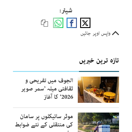
شیئر:
واپس اوپر جائیں
تازہ ترین خبریں
الجوف میں تفریحی و
ثقافتی میلہ ’سمر صویر
2026‘ کا آغاز
موٹر سائیکلوں پر سامان
کی منتقلی کے نئے ضوابط