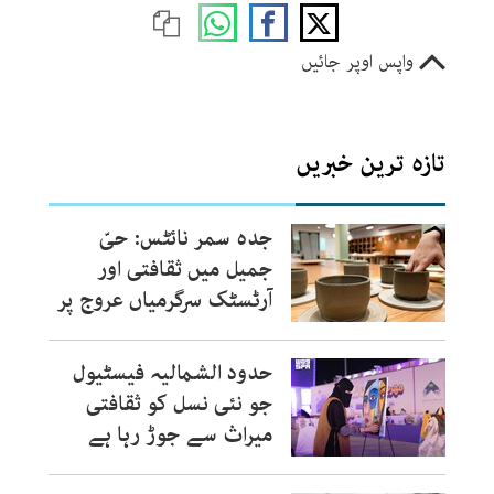
واپس اوپر جائیں
تازہ ترین خبریں
جدہ سمر نائٹس: حیّ
جمیل میں ثقافتی اور
آرٹسٹک سرگرمیاں عروج پر
حدود الشمالیہ فیسٹیول
جو نئی نسل کو ثقافتی
میراث سے جوڑ رہا ہے