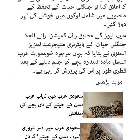
کا اعلان کیا تو جنگلی حیات کے تحفظ کے
منصوبے میں شامل لوگوں میں خوشی کی لہر
دوڑ گئی۔
عرب نیوز کے مطابق رائل کمیشن برائے العلا
جنگلی حیات کے ویٹرنری منیجرعبدالعزیز
العنزی نے بتایا کہ یہاں موجود خوبصورت عرب
النسل مادہ تیندوہ بچے کو جنم دینے کے بعد
فطری طور پر اس کی پرورش کر رہی ہے۔
مزید پڑھیں
سعودی عرب میں نایاب عرب
نسل کے چیتے کے ہاں بچے کی
پیدائش
سعودی عرب میں دس فروری
’عرب نسل کے چیتے‘ کا دن