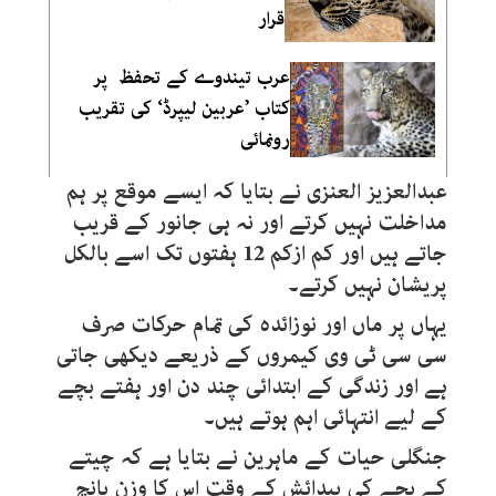
قرار
عرب تیندوے کے تحفظ پر
کتاب ’عربین لیپرڈ‘ کی تقریب
رونمائی
عبدالعزیز العنزی نے بتایا کہ ایسے موقع پر ہم
مداخلت نہیں کرتے اور نہ ہی جانور کے قریب
جاتے ہیں اور کم ازکم 12 ہفتوں تک اسے بالکل
پریشان نہیں کرتے۔
یہاں پر ماں اور نوزائدہ کی تمام حرکات صرف
سی سی ٹی وی کیمروں کے ذریعے دیکھی جاتی
ہے اور زندگی کے ابتدائی چند دن اور ہفتے بچے
کے لیے انتہائی اہم ہوتے ہیں۔
جنگلی حیات کے ماہرین نے بتایا ہے کہ چیتے
کے بچے کی پیدائش کے وقت اس کا وزن پانچ