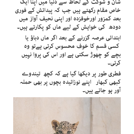
شان و شوکت کے لحاظ سے دنیا میں اپنا ایک
خاص مقام رکھتے ہیں جب کہ پیدائش کے فوری
بعد کمزور اورخوفزدہ اور اپنی نحیف آواز میں
دودھ کی خواہش کے لیے ماں کو پکارتے ہیں۔
ابتدائی عرصہ گزرنے کے بعد اگر ماں دباؤ یا
کسی قسم کا خوف محسوس کرتی ہےتو وہ
بچے کو چھوڑ سکتی ہے اور اس کی پروا نہیں
کرتی۔
فطری طور پر دیکھا گیا ہے کہ کچھ تیندوے
کبھی کبھار اپنے نوزائیدہ بچوں پر بھی حملہ
آور ہو جاتے ہیں۔