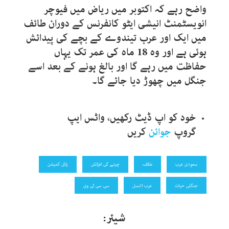
واضح رہے کہ اکتوبر میں ریاض میں فیوچر
انویسٹمنٹ انیشی ایٹو کانفرنس کے دوران طائف
میں ایک اور عرب تیندوے کے بچے کی پیدائش
ہوئی ہے اور وہ 18 ماہ کی عمر تک یہاں
حفاظت میں رہے گا اور بالغ ہونے کے بعد اسے
جنگل میں چھوڑ دیا جائے گا۔
خود کو اپ ڈیٹ رکھیں، واٹس ایپ
گروپ
جوائن
کریں
سعودی عرب
طائف
چیتے کی افزائش
رائل کمیشن
جنگلی حیات
عرب النسل
سی سی ٹی وی
شیئر: