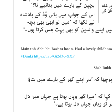
بچپن کے بارے میں بتائیے نا؟‘
ر شاہ
ان کی
اس کے جواب میں بالی وُڈ کے بادشاہ
نے لکھا کہ ’میں تو ابھی بھی بچہ
میں اپنے والدین کو بھی بہت مِس کرتا ہوں۔‘
Main toh Abhi bhi Bachaa hoon. Had a lovely childhood
#Dunki
https://t.co/Gi2d3cvXXP
ھا کہ ’سر اپنے گھر کے بارے میں بتاؤ
 کہ ’میرا گھر وہاں ہوتا ہے جہاں میرا دل
 تو وہاں جہاں دل ہوتا ہے۔‘