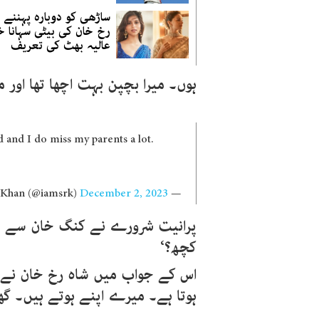
ساڑھی کو دوبارہ پہننے پ
رخ خان کی بیٹی سہانا خ
عالیہ بھٹ کی تعریف
ہوں۔ میرا بچپن بہت اچھا تھا اور 
 and I do miss my parents a lot.
December 2, 2023
— Shah Rukh Khan (@iamsrk)
پرانیت شرورے نے کنگ خان سے پوچ
کچھ؟‘
اس کے جواب میں شاہ رخ خان نے کہا
ہوتا ہے۔ میرے اپنے ہوتے ہیں۔ گھر