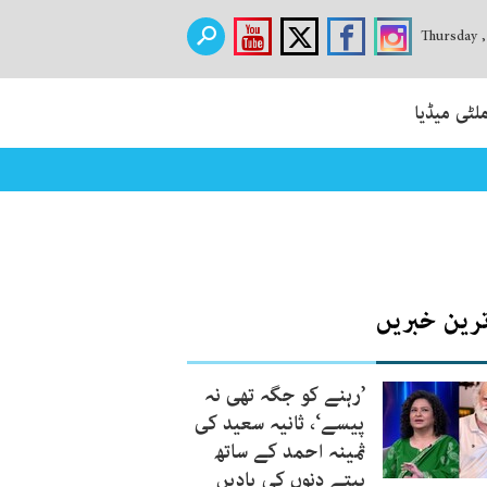
Thursday 
لٹی میڈیا
ترین خبریں
’رہنے کو جگہ تھی نہ
پیسے‘، ثانیہ سعید کی
ثمینہ احمد کے ساتھ
بیتے دنوں کی یادیں