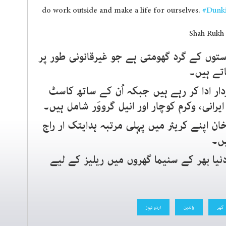
do work outside and make a life for ourselves.
#Dunk
توں کے گرد گھومتی ہے جو غیرقانونی طور پر
اتے ہیں۔
ار ادا کر رہے ہیں جبکہ اُن کے ساتھ کاسٹ
رانی، وکرم کوچار اور انیل گرووَر شامل ہیں۔
 اپنے کریئر میں پہلی مرتبہ ہدایتک ار راج
یں۔
میت دنیا بھر کے سنیما گھروں میں ریلیز کے لیے
گھر
والدین
اردو نیوز