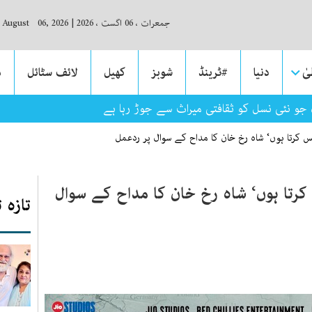
جمعرات ، 06 اگست ، 2026
|
, August 06, 2026
ٰ
دنیا
#ٹرینڈ
شوبز
کھیل
لائف سٹائل
م
 جو نئی نسل کو ثقافتی میراث سے جوڑ رہا ہے
س کرتا ہوں‘ شاہ رخ خان کا مداح کے سوال پر ردعمل
کرتا ہوں‘ شاہ رخ خان کا مداح کے سوال
تازہ 