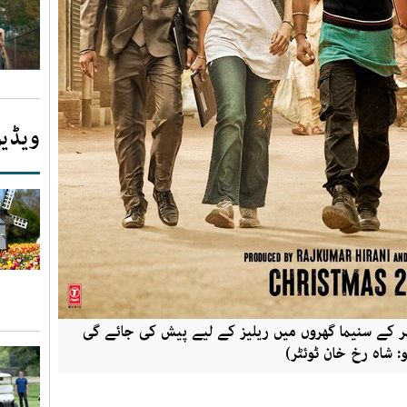
ویڈیو
 دنیا بھر کے سنیما گھروں میں ریلیز کے لیے پیش کی جائے گی
و: شاہ رخ خان ٹوئٹر)