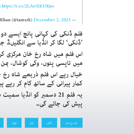
i
https://t.co/2LAwXKUKuo
December 2, 2023
— Shah Rukh Khan (@iamsrk)
فلم ڈنکی کی کہانی پانچ ایسے دوس
’ڈنکی‘ لگا کر انڈیا سے انگلیںڈ ج
اس فلم میں شاہ رخ خان مرکزی کرد
میں تاپسی پنوں، وکی کوشال، بمن ای
خیال رہے اس فلم ذریعے شاہ رخ خان
کمار ہیرانی کے ساتھ کام کر رہے ہ
یہ فلم 21 دسمبر کو انڈیا س
پیش کی جائے گی۔
شاہ رخ خان
ڈنکی
فلم
ٹوئٹر