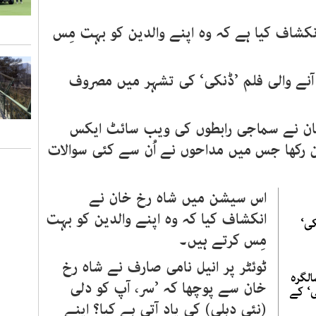
نکشاف کیا ہے کہ وہ اپنے والدین کو بہت مِس
 آنے والی فلم ’ڈنکی‘ کی تشہر میں مصروف
ن نے سماجی رابطوں کی ویب سائٹ ایکس
ن رکھا جس میں مداحوں نے اُن سے کئی سوالات
اس سیشن میں شاہ رخ خان نے
انکشاف کیا کہ وہ اپنے والدین کو بہت
ی‘
مِس کرتے ہیں۔
ٹوئٹر پر انیل نامی صارف نے شاہ رخ
5 ویں سالگرہ
خان سے پوچھا کہ ’سر، آپ کو دلی
ی‘ کے
(نئی دہلی) کی یاد آتی ہے کیا؟ اپنے