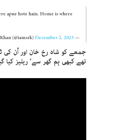
Mere apne hote hain. Home is where
December 2, 2023
— Shah Rukh Khan (@iamsrk)
جمعے کو شاہ رخ خان اور اُن کی ٹی
تھے کبھی ہم گھر سے‘ ریلیز کیا گیا