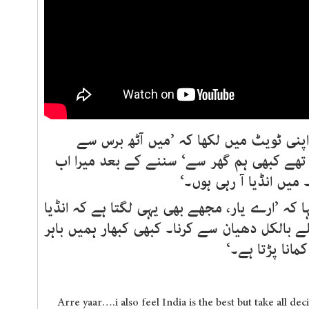
نی ٹویٹ میں لکھا کہ ’میں آٹھ برس سے
 تھے کبھی ہم گھر سے‘ سننے کے بعد میرا اب
 میں انڈیا آ رہی ہوں۔‘
ہ ’ارے یار، مجھے بھی یہی لگتا ہے کہ انڈیا
ے بالکل دھیان سے کرنا۔ کبھی کبھار ہمیں باہر
مانا پڑتا ہے۔‘
Arre yaar….i also feel India is the best but take all de