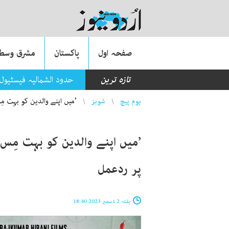
صفحہ اول
پاکستان
مشرق وسطی
تازہ ترین
حدود الشمالیہ فیسٹیول
You are here
ہوم پیچ
شوبز
’میں اپنے والدین کو بہت مِ
’میں اپنے والدین کو بہت مِس 
پر ردعمل
ہفتہ 2 دسمبر 2023 18:40