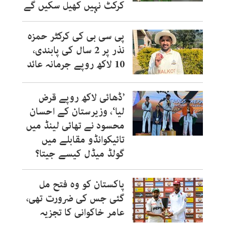
کرکٹ نہیں کھیل سکیں گے
پی سی بی کی کرکٹر حمزہ
نذر پر 2 سال کی پابندی،
10 لاکھ روپے جرمانہ عائد
’ڈھائی لاکھ روپے قرض
لیا‘، وزیرستان کے احسان
محسود نے تھائی لینڈ میں
تائیکوانڈو مقابلے میں
گولڈ میڈل کیسے جیتا؟
پاکستان کو وہ فتح مل
گئی جس کی ضرورت تھی،
عامر خاکوانی کا تجزیہ