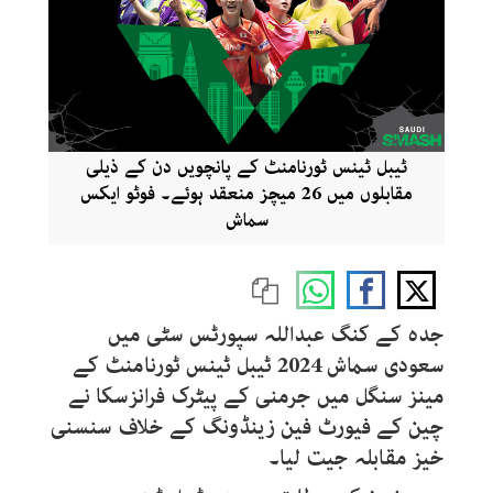
ٹیبل ٹینس ٹورنامنٹ کے پانچویں دن کے ذیلی
مقابلوں میں 26 میچز منعقد ہوئے۔ فوٹو ایکس
سماش
جدہ کے کنگ عبداللہ سپورٹس سٹی میں
سعودی سماش 2024 ٹیبل ٹینس ٹورنامنٹ کے
مینز سنگل میں جرمنی کے پیٹرک فرانزسکا نے
چین کے فیورٹ فین زینڈونگ کے خلاف سنسنی
خیز مقابلہ جیت لیا۔