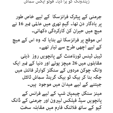
زینڈونگ کو ہرا دیا۔ فوٹو ایکس سماش
جرمنی کے پیٹرک فرانزسکا کے لیے خاص طور
پر یادگار دن تھا۔ گیم تھری میں عالمی نمبر 16 نے
میچ میں حیران کن کارکردگی دکھائی۔
اس موقع پر فرانزسکا نے بتایا کہ وہ اس کے میچ
کے لیے اچھی طرح سے تیار تھے۔
ٹیبل ٹینس ٹورنامنٹ کے پانچویں روز ذیلی
مقابلوں میں 26 میچز ہوئے اور دنیا کے نمبر ایک
وانگ چوکن مردوں کے سنگلز کوارٹر فائنل میں
جگہ بنا کر بیک ٹو بیک گرینڈ سماش ٹائٹل
جیتنے کے لیے میدان میں موجود ہیں۔
مینز سنگل چیمپئن شپ کے لیے فرانس کے
پانچویں سیڈ فیلکس لیبرون اور جرمنی کے ڈانگ
کیو کے ساتھ فلائنگ فارم میں مقابلہ سخت