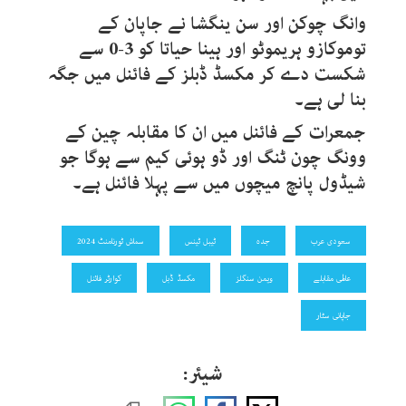
وانگ چوکن اور سن ینگشا نے جاپان کے
توموکازو ہریموٹو اور ہینا حیاتا کو 3-0 سے
شکست دے کر مکسڈ ڈبلز کے فائنل میں جگہ
بنا لی ہے۔
جمعرات کے فائنل میں ان کا مقابلہ چین کے
وونگ چون ٹنگ اور ڈو ہوئی کیم سے ہوگا جو
شیڈول پانچ میچوں میں سے پہلا فائنل ہے۔
سعودی عرب
جدہ
ٹیبل ٹینس
سماش ٹورنامنٹ 2024
عالمی مقابلے
ویمن سنگلز
مکسڈ ڈبل
کوارٹر فائنل
جاپانی سٹار
شیئر: