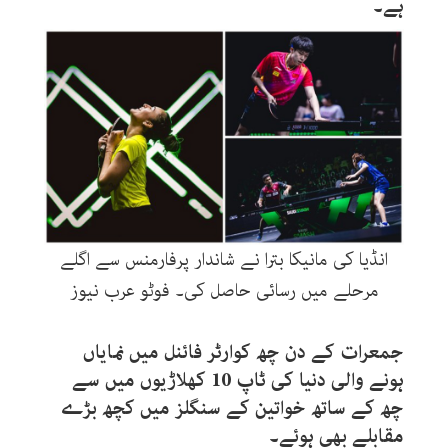
ہے۔
انڈیا کی مانیکا بترا نے شاندار پرفارمنس سے اگلے
مرحلے میں رسائی حاصل کی۔ فوٹو عرب نیوز
جمعرات کے دن چھ کوارٹر فائنل میں نمایاں
ہونے والی دنیا کی ٹاپ 10 کھلاڑیوں میں سے
چھ کے ساتھ خواتین کے سنگلز میں کچھ بڑے
مقابلے بھی ہوئے۔