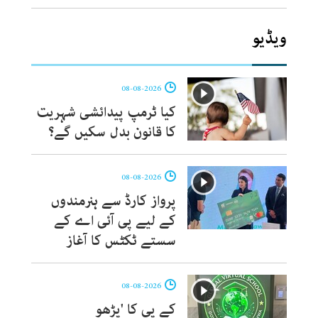
ویڈیو
08-08-2026
کیا ٹرمپ پیدائشی شہریت
کا قانون بدل سکیں گے؟
08-08-2026
پرواز کارڈ سے ہنرمندوں
کے لیے پی آئی اے کے
سستے ٹکٹس کا آغاز
08-08-2026
کے پی کا 'پڑھو