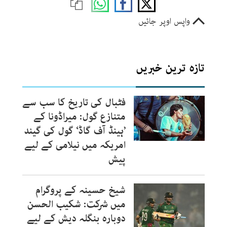
واپس اوپر جائیں
تازہ ترین خبریں
فٹبال کی تاریخ کا سب سے
متنازع گول: میراڈونا کے
’ہینڈ آف گاڈ‘ گول کی گیند
امریکہ میں نیلامی کے لیے
پیش
شیخ حسینہ کے پروگرام
میں شرکت: شکیب الحسن
دوبارہ بنگلہ دیش کے لیے