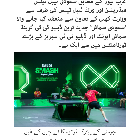
عرب نیوز کے مطابق سعودی ٹیبل ٹینس
فیڈریشن اور ورلڈ ٹیبل ٹینس کی طرف سے
وزارت کھیل کے تعاون سے منعقد کیا جانے والا
’سعودی سماش‘ جدید ترین ڈبلیو ٹی ٹی گرینڈ
سماش ایونٹ اور ڈبلیو ٹی ٹی سیریز کے بڑے
ٹورنامنٹس میں سے ایک ہے۔
جرمنی کے پیٹرک فرانزسکا نے چین کے فین