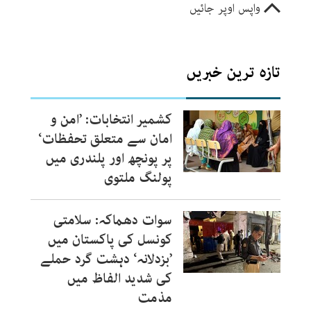
واپس اوپر جائیں
تازہ ترین خبریں
کشمیر انتخابات: ’امن و
امان سے متعلق تحفظات‘
پر پونچھ اور پلندری میں
پولنگ ملتوی
سوات دھماکہ: سلامتی
کونسل کی پاکستان میں
’بزدلانہ‘ دہشت گرد حملے
کی شدید الفاظ میں
مذمت