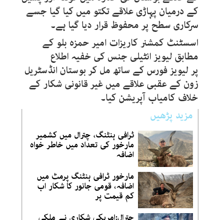
کے درمیان پہاڑی علاقے تکتو میں کیا گیا جسے
سرکاری سطح پر محفوظ قرار دیا گیا ہے۔
اسسٹنٹ کمشنر کاریزات امیر حمزہ بلو کے
مطابق لیویز انٹیلی جنس کی خفیہ اطلاع
پر لیویز فورس کے ساتھ مل کر بوستان انڈسٹریل
زون کے عقبی علاقے میں غیر قانونی شکار کے
خلاف کامیاب آپریشن کیا۔
مزید پڑھیں
ٹرافی ہنٹنگ، چترال میں کشمیر
مارخور کی تعداد میں خاطر خواہ
اضافہ
مارخور ٹرافی ہنٹنگ پرمٹ میں
اضافہ، قومی جانور کا شکار اب
کم قیمت پر
چترال:امریکی شکاری نے ملکی