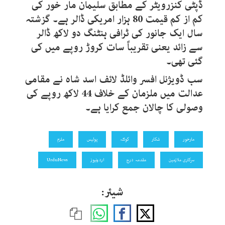
ڈپٹی کنزرویٹر کے مطابق سلیمان مار خور کی
کم از کم قیمت 80 ہزار امریکی ڈالر ہے۔ گزشتہ
سال ایک جانور کی ٹرافی ہنٹنگ دو لاکھ ڈالر
سے زائد یعنی تقریباً سات کروڑ روپے میں کی
گئی تھی۔
سب ڈویژنل افسر وائلڈ لائف اسد شاہ نے مقامی
عدالت میں ملزمان کے خلاف 44 لاکھ روپے کی
وصولی کا چالان جمع کرایا ہے۔
مارخور
شکار
کوئٹہ
پولیس
ملزم
سرکاری ملازمین
مقدمہ درج
اردونیوز
UrduNews
شیئر: