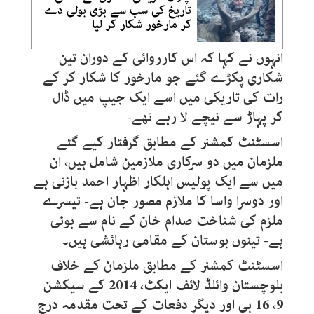
تاریخ کی سب سے بڑی بولی دے
کر مارخور شکار کر لیا
انہوں نے کہا کہ اس کارروائی کے دوران تین
شکاری پکڑے گئے جو مارخور کا شکار کر کے
رات کی تاریکی میں اسے ایک جیپ میں ڈال
کر پہاڑ سے نیچے لا رہے تھے-
اسسٹنٹ کمشنر کے مطابق گرفتار کیے گئے
ملزمان میں دو سرکاری ملازمین شامل ہیں، ان
میں سے ایک پولیس اہلکار اظہار احمد بازئی ہے
اور دوسرا واسا کا ملازم مصور جان ہے- تیسرے
ملزم کی شناخت صدام خان کے نام سے ہوئی
ہے- تینوں بوستان کے مقامی رہائشی ہیں۔
اسسٹنٹ کمشنر کے مطابق ملزمان کے خلاف
بلوچستان وائلڈ لائف ایکٹ، 2014 کے سیکشن
9، 16 بی اور دیگر دفعات کے تحت مقدمہ درج