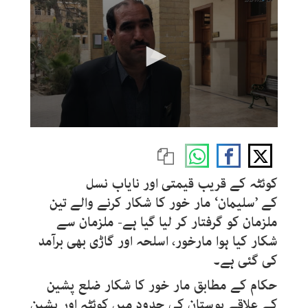
0
seconds
of
1
minute,
کوئٹہ کے قریب قیمتی اور نایاب نسل
38
seconds
کے ’سلیمان‘ مار خور کا شکار کرنے والے تین
ملزمان کو گرفتار کر لیا گیا ہے- ملزمان سے
شکار کیا ہوا مارخور، اسلحہ اور گاڑی بھی برآمد
کی گئی ہے۔
حکام کے مطابق مار خور کا شکار ضلع پشین
کے علاقے بوستان کی حدود میں کوئٹہ اور پشین