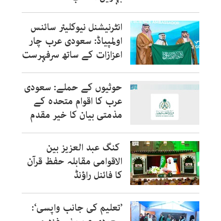
انٹرنیشنل نیوکلیئر سائنس
اولمپیاڈ: سعودی عرب چار
اعزازات کے ساتھ سرفہرست
حوثیوں کے حملے: سعودی
عرب کا اقوام متحدہ کے
مذمتی بیان کا خیر مقدم
کنگ عبد العزیز بین
الاقوامی مقابلہ حفظ قرآن
کا فائنل راؤنڈ
’تعلیم کی جانب واپسی‘: