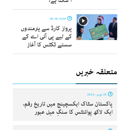
آ سکتا ہے؟
08-08-2026
پرواز کارڈ سے ہنرمندوں
کے لیے پی آئی اے کے
سستے ٹکٹس کا آغاز
متعلقہ خبریں
28 نومبر ، 2024
پاکستان سٹاک ایکسچینج میں تاریخ رقم،
ایک لاکھ پوائنٹس کا سنگِ میل عبور