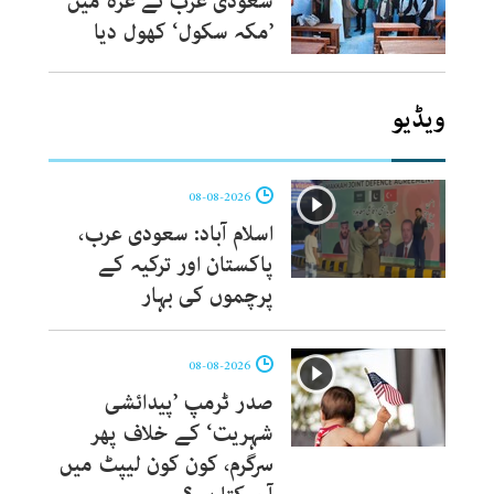
سعودی عرب نے غزہ میں
’مکہ سکول‘ کھول دیا
ویڈیو
08-08-2026
اسلام آباد: سعودی عرب،
پاکستان اور ترکیہ کے
پرچموں کی بہار
08-08-2026
صدر ٹرمپ ’پیدائشی
شہریت‘ کے خلاف پھر
سرگرم، کون کون لیپٹ میں