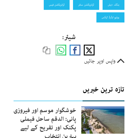
بنگلہ دیش
ٹرانزیکشن سنٹر
ٹرانزیکشن فیس
ویلیو ایڈیڈ ٹیکس
شیئر:
واپس اوپر جائیں
تازہ ترین خبریں
خوشگوار موسم اور فیروزی
پانی: الدقم ساحل فیملی
پکنک اور تفریح کے لیے
بہترین انتخاب