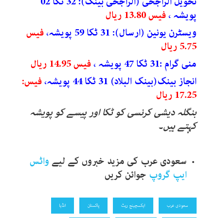
تحویل الراجحی (الراجحی بینک): 32 ٹکا 02
پویشہ ،
فیس 13.80 ریال
ویسٹرن یونین (ارسال): 31 ٹکا 59 پویشہ،
فیس
5.75 ریال
منی گرام :31 ٹکا 47 پویشہ ،
فیس 14.95 ریال
انجاز بینک(بینک البلاد) 31 ٹکا 44 پویشہ،
فیس:
17.25 ریال
بنگلہ دیشی کرنسی کو ٹکا اور پیسے کو پویشہ
کہتے ہیں۔
سعودی عرب کی مزید خبروں کے لیے
واٹس
ایپ گروپ
جوائن کریں
سعودی عرب
ایکسچینج ریٹ
پاکستان
انڈیا