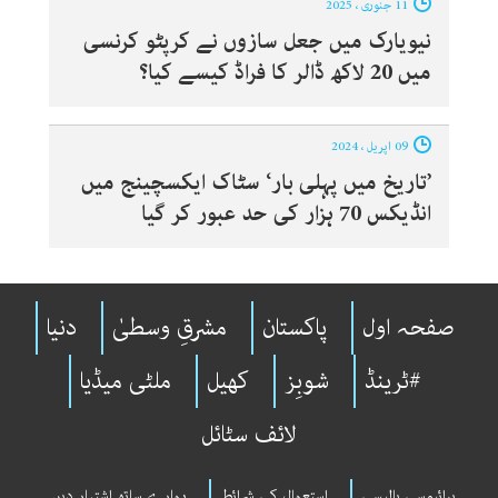
11 جنوری ، 2025
نیویارک میں جعل سازوں نے کرپٹو کرنسی
میں 20 لاکھ ڈالر کا فراڈ کیسے کیا؟
09 اپریل ، 2024
’تاریخ میں پہلی بار‘ سٹاک ایکسچینج میں
انڈیکس 70 ہزار کی حد عبور کر گیا
صفحہ اول
پاکستان
مشرقِ وسطیٰ
دنیا
#ٹرینڈ
شوبِز
کھیل
ملٹی میڈیا
لائف سٹائل
پرائیوسی پالیسی
استعمال کی شرائط
ہمارے ساتھ اشتہار دیں۔