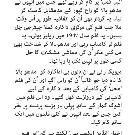
’نیل کمل‘ پر کام کر رہے تھے جس میں انہوں نے
مدھو بالا کو راج کپور کے مدِمقابل کاسٹ کر
لیا۔ یہ کردار بھی اُن کو اتفاقیہ طور پر اُس وقت
ملا جب فلم کی مرکزی اداکارہ کملا چیٹرجی چل
بسیں۔ یہ فلم سال 1947 میں ریلیز ہوئی۔ یہ
فلم تو کامیاب رہی اور مدھوبالا کو شناخت بھی
مل گئی مگر اُن کی معاشی مشکلات کا حل
کسی طور پر نہیں نکل پا رہا تھا۔
دیویکا رانی نے ان دنوں ہی اداکارہ کو مدھو بالا
کا نام دیا جو غالباً اُن کو راس آگیا اور اُن کی فلم
’محل‘ کی کامیابی کے بعد اداکارہ کے لیے
کامیابی کے دروازے کھل گئے۔ وہ اس فلم میں
اشوک کمار کے ساتھ پہلی بار بڑے پردے پر نظر
آئیں جس کے بعد انہوں نے کئی فلموں میں ایک
ساتھ کام کیا۔
اخبار ’انڈین ایکسپریس‘ لکھتا ہے کہ ’اس فلم