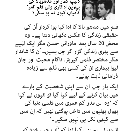
دلیپ کمار اور مدھوبالا کی
بہترین اداکاری والی فلم ’امر‘
کامیاب کیوں نہ ہو سکی؟
فلم میں مدھو بالا کا ادا کیا ہوا کردار اُن کی
حقیقی زندگی کا عکس دکھائی دیتا ہے۔ وہ
محض 20 سال بعد ماورائی حسن مگر ایک المیے
سے بھری زندگی گزار کر چل بسیں۔ اُن کا شاندار
مگر مختصر فلمی کیریئر، ناکام محبت اور جان
لیوا بیماری ان کی کسی بھی فلم سے زیادہ
ڈرامائی ثابت ہوئے۔
ایک بار جب ان سے اپنی شخصیت کے بارے
میں بیان کرنے کے لیے کہا گیا تو انہوں نے کہا
کہ ’وہ اس قدر کم عمری میں فلمی دنیا کی
بھول بھلیوں میں داخل ہوگئی تھیں کہ اِن میں
سے کبھی نکل ہی نہیں سکیں۔‘
انہوں نے یہ بھی کہا تھا کہ ’آپ جب خود کو