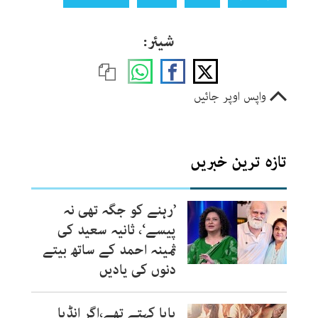
شیئر:
واپس اوپر جائیں
تازہ ترین خبریں
’رہنے کو جگہ تھی نہ
پیسے‘، ثانیہ سعید کی
ثمینہ احمد کے ساتھ بیتے
دنوں کی یادیں
پاپا کہتے تھے،اگر انڈیا