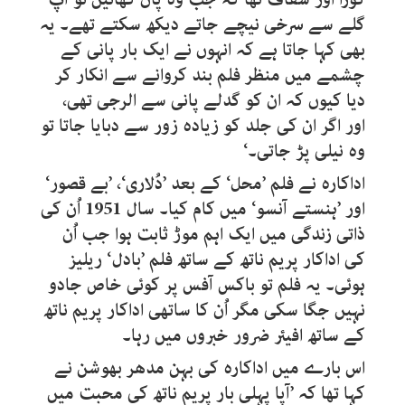
گلے سے سرخی نیچے جاتے دیکھ سکتے تھے۔ یہ
بھی کہا جاتا ہے کہ انہوں نے ایک بار پانی کے
چشمے میں منظر فلم بند کروانے سے انکار کر
دیا کیوں کہ ان کو گدلے پانی سے الرجی تھی،
اور اگر ان کی جلد کو زیادہ زور سے دبایا جاتا تو
وہ نیلی پڑ جاتی۔‘
اداکارہ نے فلم ’محل‘ کے بعد ’دُلاری‘، ’بے قصور‘
اور ’ہنستے آنسو‘ میں کام کیا۔ سال 1951 اُن کی
ذاتی زندگی میں ایک اہم موڑ ثابت ہوا جب اُن
کی اداکار پریم ناتھ کے ساتھ فلم ’بادل‘ ریلیز
ہوئی۔ یہ فلم تو باکس آفس پر کوئی خاص جادو
نہیں جگا سکی مگر اُن کا ساتھی اداکار پریم ناتھ
کے ساتھ افیئر ضرور خبروں میں رہا۔
اس بارے میں اداکارہ کی بہن مدھر بھوشن نے
کہا تھا کہ ’آپا پہلی بار پریم ناتھ کی محبت میں