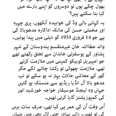
بھول چکے ہوں تو دوسروں کو اپنے بارے میں
کیا بتا سکتے ہیں؟‘
یہ کہانی بالی وڈ کی خوابیدہ آنکھوں، پری چہرہ
اور مخملی حسن کی مالکہ اداکارہ مدھوبالا کی
ہے جو 14 فروری 1933 کو دہلی میں پیدا ہوئیں۔
والد عطااللہ خان غیرمنقسم ہندوستان کے شہر
پشاور کے یوسفزئی خاندان سے تعلق رکھتے تھے
جو امپیریل ٹوبیکو کمپنی میں ملازمت کرتے
تھے، ملازمت چھوٹی تو رکشا چلانے لگے مگر
گھر کے معاشی حالات بہتر نہ ہو سکے تو تب
مدھو بالا آل انڈیا ریڈیو سے منسلک ہو گئیں
جہاں وہ لیجنڈ موسیقار خواجہ خورشید انور
کی کمپوزیشنز گایا کرتی تھیں۔
اُس وقت اُن کی عمر ہی کیا تھی، صرف سات برس
کی تو تھیں۔ رائے بہادر چنی لال بچی میں پنہاں