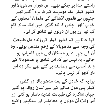
راستے جدا ہو چکے تھے۔ اس دوران مدھوبالا اور
کشور کمار ایک دوسرے کے قریب آ گئے تھے
جنہوں نے فلموں ’ڈھاکے کی ململ‘، ’محلوں کے
خواب‘ اور ‘چلتی کا نام گاڑی‘ میں ایک ساتھ کام
کیا تھا اور یوں ان دونوں نے شادی کر لی۔
کہا جاتا ہے کہ کشور کمار کی زندہ دل طبیعت
کی وجہ سے مدھوبالا کے زخم مندمل ہوئے۔ وہ
اُن کے چہرے پر مسکان لانے میں کامیاب ہو
جاتے۔ یہ نہیں ہے کہ اس شادی پر مدھوبالا کے
والد آسانی سے رضامند ہو گئے تھے مگر وہ اس
بار کچھ کر نہیں پائے۔
ہوا یہ کہ شادی کے بعد مدھو بالا اور کشور
کمار ہنی مون منانے کے لیے لندن روانہ ہو گئے
جہاں اداکارہ کی طبیعت شدید ناساز ہو گئی اور
اُس وقت اُن دونوں پر معاملے کی سنگینی واضح