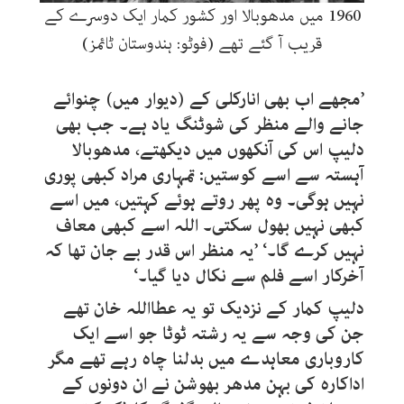
1960 میں مدھوبالا اور کشور کمار ایک دوسرے کے
قریب آ گئے تھے (فوٹو: ہندوستان ٹائمز)
’مجھے اب بھی انارکلی کے (دیوار میں) چنوائے
جانے والے منظر کی شوٹنگ یاد ہے۔ جب بھی
دلیپ اس کی آنکھوں میں دیکھتے، مدھوبالا
آہستہ سے اسے کوستیں: تمہاری مراد کبھی پوری
نہیں ہوگی۔ وہ پھر روتے ہوئے کہتیں، میں اسے
کبھی نہیں بھول سکتی۔ اللہ اسے کبھی معاف
نہیں کرے گا۔‘ ’یہ منظر اس قدر بے جان تھا کہ
آخرکار اسے فلم سے نکال دیا گیا۔‘
دلیپ کمار کے نزدیک تو یہ عطااللہ خان تھے
جن کی وجہ سے یہ رشتہ ٹوٹا جو اسے ایک
کاروباری معاہدے میں بدلنا چاہ رہے تھے مگر
اداکارہ کی بہن مدھر بھوشن نے ان دونوں کے