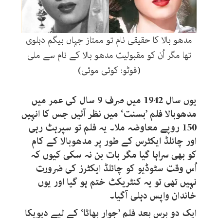
مدھو بالا کا حقیقی نام تو ممتاز جہاں بیگم دہلوی
تھا مگر اُن کو مقبولیت مدھو بالا کے نام سے ملی
(فوٹو: کوئی موئی)
یوں سال 1942 میں صرف 9 سال کی عمر میں
مدھوبالا فلم ’بسنت‘ میں نظر آئیں جس کا انہیں
150 روپے معاوضہ ملا۔ یہ فلم تو سپرہٹ رہی
اور چائلڈ ایکٹرس کے طور پر مدھوبالا کے کام
کو بھی سراہا گیا مگر بات بن نہ سکی کیوں کہ
اُس وقت سٹوڈیو کو چائلڈ ایکٹرز کی ضرورت
نہیں تھی تو یہ کنٹریکٹ ختم ہو گیا اور یوں
خاندان واپس دہلی آگیا۔
ایک دو برس بعد فلم ’جوار بھاٹا‘ کے لیے دیویکا