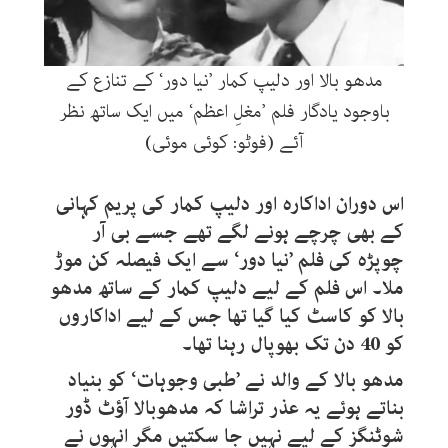
مدھو بالا اور دلیپ کمار ’نیا دور‘ کے تنازع کے
باوجود یادگار فلم ’مغلِ اعظم‘ میں ایک ساتھ نظر
آئے (فوٹو: کوئی موئی)
اس دوران اداکارہ اور دلیپ کمار کی پریم کہانی
کے بھی چرچے ہونے لگے تھے جسے بی آر
چوپڑہ کی فلم ’نیا دور‘ سے ایک فیصلہ کن موڑ
ملا۔ اس فلم کے لیے دلیپ کمار کے ساتھ مدھو
بالا کو کاسٹ کیا گیا تھا جس کے لیے اداکاروں
کو 40 دن تک بھوپال رہنا تھا۔
مدھو بالا کے والد نے ’طبی وجوہات‘ کو بنیاد
بناتے ہوئے یہ عذر تراشا کہ مدھوبالا آؤٹ ڈور
شوٹنگز کے لیے نہیں جا سکتیں مگر انہوں نے