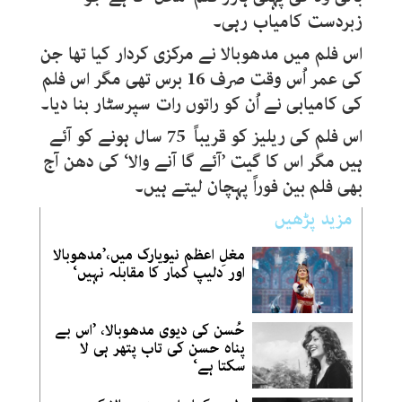
زبردست کامیاب رہی۔
اس فلم میں مدھوبالا نے مرکزی کردار کیا تھا جن
کی عمر اُس وقت صرف 16 برس تھی مگر اس فلم
کی کامیابی نے اُن کو راتوں رات سپرسٹار بنا دیا۔
اس فلم کی ریلیز کو قریباً 75 سال ہونے کو آئے
ہیں مگر اس کا گیت ’آئے گا آنے والا‘ کی دھن آج
بھی فلم بین فوراً پہچان لیتے ہیں۔
مزید پڑھیں
مغلِ اعظم نیویارک میں،’مدھوبالا
اور دلیپ کمار کا مقابلہ نہیں‘
حُسن کی دیوی مدھوبالا، ’اس بے
پناہ حسن کی تاب پتھر ہی لا
سکتا ہے‘