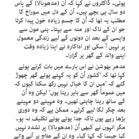
ہوئی۔ ڈاکٹروں نے کہا کہ اُن (مدھوبالا) کے پاس
دو سال ہی بچے ہیں۔ اُن کے دل میں سوراخ کا
مطلب یہ تھا کہ اُن کا جسم زیادہ خون پیدا کرتا
جو ان کے ناک اور منہ سے بہتا۔ ہنی مون سے
واپسی کے بعد ان دونوں کے لیے زندگی معمول
پر نہیں آ سکی اور اداکارہ نے اپنا زیادہ وقت
اپنے والد کے گھر پر گزارا۔
مدھر بھوشن نے اس بارے میں بات کرتے ہوئے
کہا تھا کہ ’کشور اُن کو یہ کہتے ہوئے گھر چھوڑ
گئے کہ ’میں ان کا خیال نہیں رکھ سکتا کیوں کہ
میں عموماً گھر سے باہر رہتا ہوں‘ لیکن وہ اُن
کے ساتھ رہنا چاہتی تھیں۔ وہ مہینے دو مہینے
بعد چکر لگا لیے کرتے۔ ممکن ہے کہ وہ دوری
بڑھا رہے ہوں تاکہ جدا ہوتے ہوئے تکلیف نہ ہو۔
مگر انہوں نے کبھی اُن (مدھوبالا) پر تشدد نہیں
کیا جیسا کہ کہا گیا۔ وہ ان کے علاج پر آنے والے