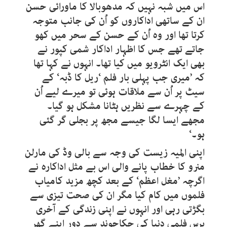
اس میں شبہ نہیں کہ مدھوبالا کا ماورائی حسن
ان کے ساتھی اداکاروں کو اُن کی جانب متوجہ
کرتا تھا اور وہ اُن کے حسن کے سحر میں کھو
جاتے تھے جس کا اظہار اداکار شمی کپور نے
بھی ایک انٹرویو میں کیا تھا۔ انہوں نے کہا تھا
کہ ’میری جب پہلی بار فلم ‘ریل کا ڈبہ‘ کے
سیٹ پر اُن سے ملاقات ہوئی تو میرے لیے اُن
کے چہرے سے نظریں ہٹانا مشکل ہو گیا۔
مجھے ایسا لگا جیسے مجھ پر بجلی گر گئی
ہو۔‘
اپنی المیہ زیست کی وجہ سے بالی وڈ کی مارلن
منرو کا خطاب پانے والی اس بے مثل اداکارہ نے
اگرچہ ’مغل اعظم‘ کے بعد کچھ مزید کامیاب
فلموں میں کام کیا مگر ان کی صحت تیزی سے
بگڑتی رہی اور انہوں نے اپنی زندگی کے آخری
برس فلمی دنیا کی چکاچوند سے دور اپنے گھر