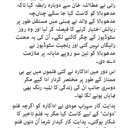
رانی نے عطااللہ خان سے دوبارہ رابطہ کیا تاکہ
مدھوبالا کو کاسٹ کیا جا سکے چناںچہ
مدھوبالا کے والد نے بمبئی میں مستقل طور پر
رہائش اختیار کرنے کا فیصلہ کر لیا اور وہ روز
سٹوڈیوز کے چکر کاٹنے لگے۔ اُن کی یہ محنت
رائیگاں نہیں گئی اور رنجیت سٹوڈیوز نے
مدھوبالا کو تین سو روپے ماہانہ پر ملازمت
دے دی۔
اس دور میں اداکارہ نے کئی فلموں میں بے بی
ممتاز کے طور پر مختصر کردار ادا کیے مگر
دوسری جانب ان کی زندگی کا المیہ رنگ بھی
نمایاں ہونے لگا تھا۔
ہدایت کار سہراب مودی نے اداکارہ کو اگرچہ فلم
’دولت‘ کے لیے کاسٹ کیا مگر یہ فلم تاخیر کا
شکار ہوگئی۔ ہدایت کار کیدار شرما اُن دنوں فلم