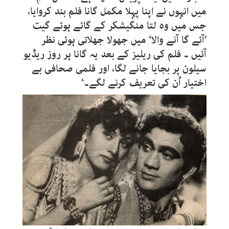
میں انہوں نے اپنا پہلا مکمل گانا فلم بند کروایا،
جس میں وہ لتا منگیشکر کے گائے ہوئے گیت
’آئے گا آنے والا‘ میں جھولا جھلاتی ہوئی نظر
آئیں ۔ فلم کی ریلیز کے بعد یہ گانا ہر روز ریڈیو
سیلون پر بجایا جانے لگا، اور فلمی صحافی بے
اختیار اُن کی تعریف کرنے لگے۔‘