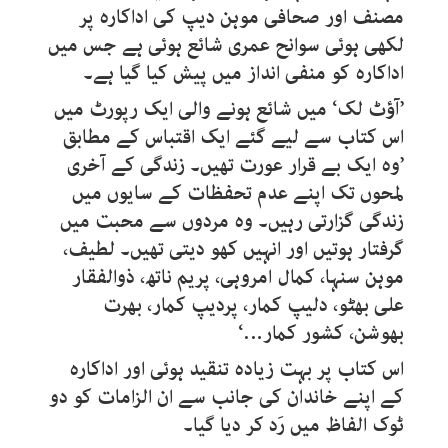
مصنف اور صحافی موہن دیپ کی اداکارہ پر
لکھی ہوئی سوانح عمری شائع ہوئی ہے جس میں
اداکارہ کو منفی انداز میں پیش کیا گیا ہے۔
’آؤٹ لک‘ میں شائع ہونے والی ایک رپورٹ میں
اس کتاب سے لیے گئے ایک اقتباس کے مطابق
’وہ ایک بے قرار عورت تھیں۔ زندگی کے آخری
لمحوں تک اپنے عدم تحفظات کے سایوں میں
زندگی گزارتی رہیں۔ وہ مردوں سے محبت میں
گرفتار ہوتیں اور انہیں کھو دیتی تھیں۔ لطیف،
موہن سنہا، کمال امروہی، پریم ناتھ، ذوالفقار
علی بھٹو، دلیپ کمار، پردیپ کمار، بھرت
بھوشن، کشور کمار…‘
اس کتاب پر بہت زیادہ تنقید ہوئی اور اداکارہ
کے اپنے خاندان کی جانب سے ان الزامات کو دو
ٹوک الفاظ میں رَد کر دیا گیا۔