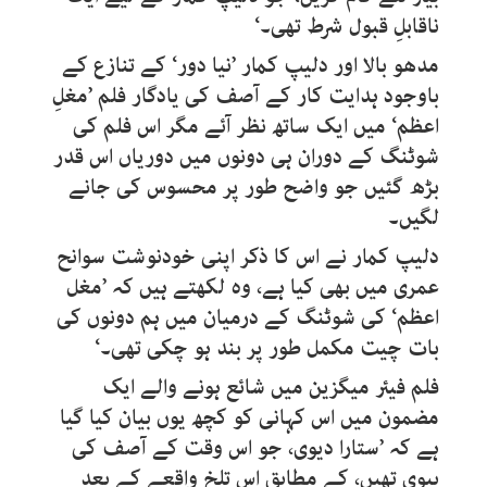
ناقابلِ قبول شرط تھی۔‘
مدھو بالا اور دلیپ کمار ’نیا دور‘ کے تنازع کے
باوجود ہدایت کار کے آصف کی یادگار فلم ’مغلِ
اعظم‘ میں ایک ساتھ نظر آئے مگر اس فلم کی
شوٹنگ کے دوران ہی دونوں میں دوریاں اس قدر
بڑھ گئیں جو واضح طور پر محسوس کی جانے
لگیں۔
دلیپ کمار نے اس کا ذکر اپنی خودنوشت سوانح
عمری میں بھی کیا ہے، وہ لکھتے ہیں کہ ’مغل
اعظم‘ کی شوٹنگ کے درمیان میں ہم دونوں کی
بات چیت مکمل طور پر بند ہو چکی تھی۔‘
فلم فیئر میگزین میں شائع ہونے والے ایک
مضمون میں اس کہانی کو کچھ یوں بیان کیا گیا
ہے کہ ’ستارا دیوی، جو اس وقت کے آصف کی
بیوی تھیں، کے مطابق اس تلخ واقعے کے بعد