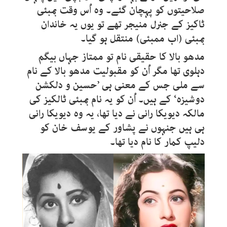
صلاحیتوں کو پہچان گئے۔ وہ اُس وقت بمبئی
ٹاکیز کے جنرل منیجر تھے تو یوں یہ خاندان
بمبئی (اب ممبئی) منتقل ہو گیا۔
مدھو بالا کا حقیقی نام تو ممتاز جہاں بیگم
دہلوی تھا مگر اُن کو مقبولیت مدھو بالا کے نام
سے ملی جس کے معنی ہی ’حسین و دلکشن
دوشیزہ‘ کے ہیں۔ اُن کو یہ نام بمبئی ٹالکیز کی
مالکہ دیویکا رانی نے دیا تھا، یہ وہ دیویکا رانی
ہی ہیں جنہوں نے پشاور کے یوسف خان کو
دلیپ کمار کا نام دیا تھا۔