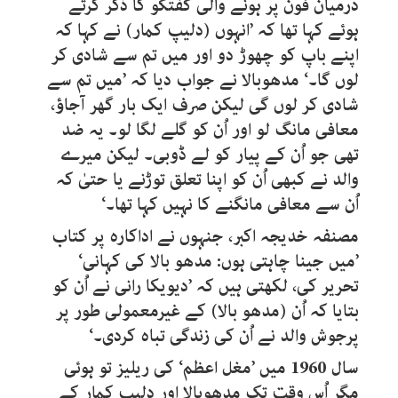
درمیان فون پر ہونے والی گفتگو کا ذکر کرتے
ہوئے کہا تھا کہ ’انہوں (دلیپ کمار) نے کہا کہ
اپنے باپ کو چھوڑ دو اور میں تم سے شادی کر
لوں گا۔‘ مدھوبالا نے جواب دیا کہ ’میں تم سے
شادی کر لوں گی لیکن صرف ایک بار گھر آجاؤ،
معافی مانگ لو اور اُن کو گلے لگا لو۔ یہ ضد
تھی جو اُن کے پیار کو لے ڈوبی۔ لیکن میرے
والد نے کبھی اُن کو اپنا تعلق توڑنے یا حتیٰ کہ
اُن سے معافی مانگنے کا نہیں کہا تھا۔‘
مصنفہ خدیجہ اکبر، جنہوں نے اداکارہ پر کتاب
’میں جینا چاہتی ہوں: مدھو بالا کی کہانی‘
تحریر کی، لکھتی ہیں کہ ’دیویکا رانی نے اُن کو
بتایا کہ اُن (مدھو بالا) کے غیرمعمولی طور پر
پرجوش والد نے اُن کی زندگی تباہ کردی۔‘
سال 1960 میں ’مغل اعظم‘ کی ریلیز تو ہوئی
مگر اُس وقت تک مدھوبالا اور دلیپ کمار کے