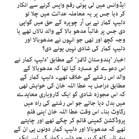
ایڈوانس میں لی ہوئی رقم واپس کرنے سے انکار
کر دیا جس پر یہ معاملہ عدالت میں چلا تو
دلیپ کمار نے بی آر چوپرہ کے حق میں گواہی
دی جس پر غالباً مدھو بالا کے والد نالاں تھے یا
وجہ کچھ اور تھی جو انہوں نے مدھوبالا اور
دلیپ کمار کی شادی نہیں ہونے دی؟
اخبار ’ہندوستان ٹائمز‘ کے مطابق ’دلیپ کمار نے
اس دعوے کو مسترد کیا تھا کہ مدھوبالا کے
والد اس رشتے کے خلاف تھے۔ دلیپ کمار کے
مطابق دراصل یہ عطا اللہ خان کی خواہش تھی
کہ اس مجوزہ شادی کو ایک کاروباری معاہدے
میں بدل دیا جائے جو اس رشتے کی راہ میں
رکاوٹ بنا۔ اس وقت عطا اللہ خان اپنی فلم
پروڈکشن کمپنی قائم کر چکے تھے اور چاہتے
تھے کہ مدھوبالا اور دلیپ کمار دونوں ہی ان کے
بینر تلے کام کریں، جو دلیپ کمار کے لیے ایک