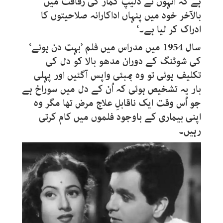
ہے کہ انہوں نے دلیپ کمار کی رفاقت میں
بالآخر خود میں پنہاں اداکارانہ صلاحیتوں کا
ادراک کر لیا ہے۔‘
سال 1954 میں مدراس میں فلم ’بہت دن ہوئے‘
کی شوٹنگ کے دوران مدھو بالا کو دل کی
تکلیف ہوئی تو وہ بمبئی واپس آگئیں اور پہلی
بار یہ تشخیص ہوئی کہ اُن کے دل میں سوراخ ہے
جو اُس وقت ایک ناقابلِ علاج مرض تھا مگر وہ
اپنی بیماری کے باوجود فلموں میں کام کرتی
رہیں۔