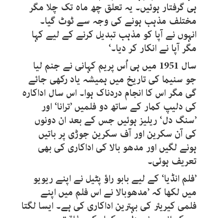
ہی گرفتار ہوئیں۔ یہ تعلق چھ ماہ تک چلا مگر
مختلف مذہب ہونے کی وجہ سے ٹوٹ گیا۔
انہوں نے آپا کو مذہب تبدیل کرنے کے لیے کہا
مگر آپا نے انکار کر دیا۔‘
سال 1951 میں ہی اُس پریم کہانی نے جنم لیا
جو سنیما کی تاریخ میں ہمیشہ یاد رکھی جائے
گی مگر اس کا انجام دردناک ہوا۔ اس سال اداکارہ
کی دلیپ کمار کے ساتھ دو فلمیں ’ترانا‘ اور
’سنگ دل‘ ریلیز ہوئیں جس کے بعد ان دونوں
کی آن سکرین اور آف سکرین جوڑی پر باتیں
ہونے لگیں اور مدھو بالا کی اداکاری کی بھی
تعریف ہوئی۔
’فلم انڈیا‘ کے لیے بابو راؤ پٹیل نے اپنے ریویو
میں لکھا کہ ’مدھوبالا نے اس فلم میں اپنے
فلمی کیریئر کی بہترین اداکاری کی ہے۔ ایسا لگتا