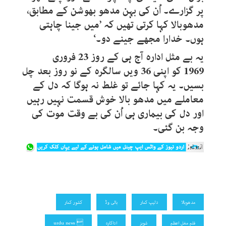
پر گزارے۔ اُن کی بہن مدھو بھوشن کے مطابق،
مدھوبالا کہا کرتی تھیں کہ ’میں جینا چاہتی
ہوں۔ خدارا مجھے جینے دو۔‘
یہ بے مثل ادارہ آج ہی کے روز 23 فروری
1969 کو اپنی 36 ویں سالگرہ کے نو روز بعد چل
بسیں۔ یہ کہا جائے تو غلط نہ ہوگا کہ دل کے
معاملے میں مدھو بالا خوش قسمت نہیں رہیں
اور دل کی بیماری ہی اُن کی بے وقت موت کی
وجہ بن گئی۔
مدھوبالا
دلیپ کمار
بالی وڈ
کشور کمار
فلم مغل اعظم
شوبز
اداکارہ
 urdu news