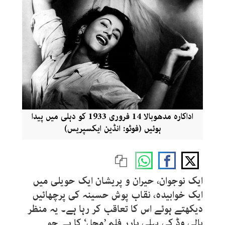
اداکارہ مدھوبالا 14 فروری 1933 کو دہلی میں پیدا
ہوئیں (فوٹو: انڈین ایکسپریس)
ایک نوجوان، حیران و پریشان ایک حویلی میں
ایک خوابیدہ، نقاب پوش حسینہ کی پرچھائیں
دیکھتے ہوئے اس کا تعاقب کر رہا ہے۔ یہ منظر
بالی وڈ کی پہلی ہارر فلم ’محل‘ کا ہے جو