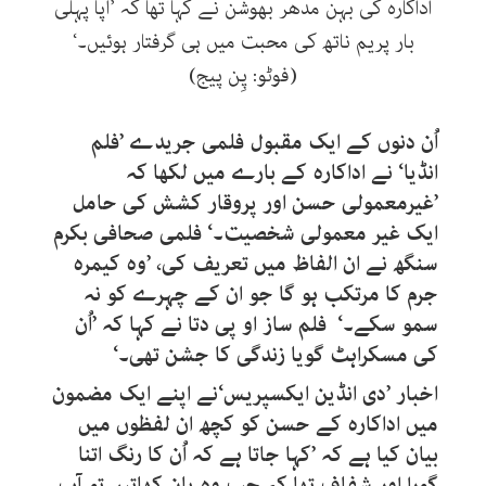
اداکارہ کی بہن مدھر بھوشن نے کہا تھا کہ ’آپا پہلی
بار پریم ناتھ کی محبت میں ہی گرفتار ہوئیں۔‘
(فوٹو: پِن پیج)
اُن دنوں کے ایک مقبول فلمی جریدے ’فلم
انڈیا‘ نے اداکارہ کے بارے میں لکھا کہ
’غیرمعمولی حسن اور پروقار کشش کی حامل
ایک غیر معمولی شخصیت۔‘ فلمی صحافی بکرم
سنگھ نے ان الفاظ میں تعریف کی، ’وہ کیمرہ
جرم کا مرتکب ہو گا جو ان کے چہرے کو نہ
سمو سکے۔‘ فلم ساز او پی دتا نے کہا کہ ’اُن
کی مسکراہٹ گویا زندگی کا جشن تھی۔‘
اخبار ’دی انڈین ایکسپریس‘نے اپنے ایک مضمون
میں اداکارہ کے حسن کو کچھ ان لفظوں میں
بیان کیا ہے کہ ’کہا جاتا ہے کہ اُن کا رنگ اتنا
گورا اور شفاف تھا کہ جب وہ پان کھاتیں تو آپ