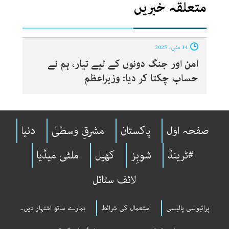
متعلقہ خبریں
14 مئی ، 2025
امن اور جنگ دونوں کے لیے تیار، ہم نے
حساب چکتا کر دیا: وزیراعظم
صفحہ اول
پاکستان
مشرقِ وسطیٰ
دنیا
#ٹرینڈ
شوبِز
کھیل
ملٹی میڈیا
لائف سٹائل
پرائیوسی پالیسی
استعمال کی شرائط
ہمارے ساتھ اشتہار دیں۔