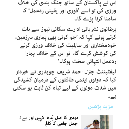
اس نے پاکستان کے ساتھ جنگ بندی کی خلاف
ورزی کی تو اسے ’فوری اور یقینی ردعمل‘ کا
سامنا کرنا پڑے گا۔
برطانوی نشریاتی ادارے سکائی نیوز سے بات
کرتے ہوئے کہا کہ ’جو کوئی بھی ہماری سرزمین،
خودمختاری اور سالمیت کی خلاف ورزی کرنے
کی کوشش کرے گا، تو اس کے خلاف ہمارا
ردعمل انتہائی سخت ہوگا۔‘
لیفٹیننٹ جنرل احمد شریف چوہدری نے خبردار
کیا کہ دونوں ایٹمی طاقتوں کے درمیان کشیدگی
میں شدت دونوں کے لیے تباہ کن ثابت ہو سکتی
ہے۔
مزید پڑھیں
مودی کا اصل یُدھ کہیں اور ہے!،
اجمل جامی کا کالم