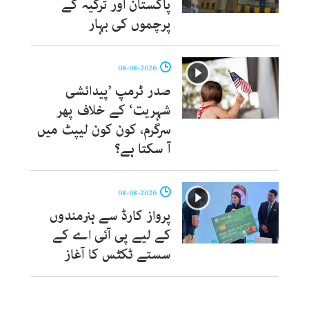
پاکستان اور ترکیہ کے
پرچموں کی بہار
08-08-2026
صدر ٹرمپ ’پیدائشی
شہریت‘ کے خلاف پھر
سرگرم، کون کون لیپٹ میں
آ سکتا ہے؟
08-08-2026
پرواز کارڈ سے ہنرمندوں
کے لیے پی آئی اے کے
سستے ٹکٹس کا آغاز