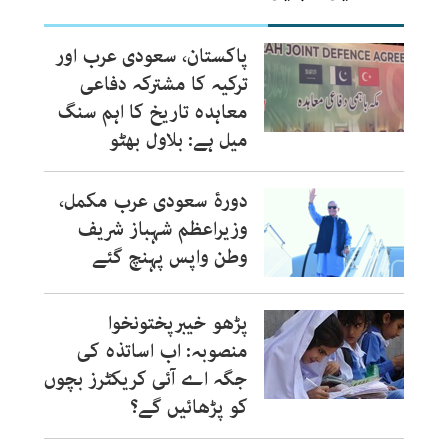
پاکستان، سعودی عرب اور
ترکیہ کا مشترکہ دفاعی
معاہدہ تاریخ کا اہم سنگ
میل ہے: بلاول بھٹو
دورۂ سعودی عرب مکمل،
وزیراعظم شہباز شریف
وطن واپس پہنچ گئے
پڑھو خیبرپختونخوا
منصوبہ: اب اساتذہ کی
جگہ اے آئی کریکٹرز بچوں
کو پڑھائیں گے؟