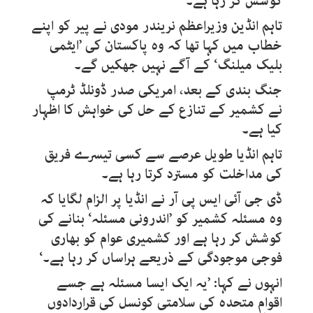
کوشش کر رہا ہے۔‘
تاہم انڈین وزیراعظم نریندر مودی نے پیر کو اپنے
خطاب میں کہا تھا کہ وہ پاکستان کی ’ایٹمی
بلیک میلنگ‘ کے آگے نہیں جھکیں گے۔
جنگ بندی کے بعد، امریکی صدر ڈونلڈ ٹرمپ
نے کشمیر کے تنازع کے حل کی خواہش کا اظہار
کیا ہے۔
تاہم انڈیا طویل عرصے سے کسی تیسرے فریق
کی مداخلت کو مسترد کرتا رہا ہے۔
ڈی جی آئی ایس پی آر نے انڈیا پر الزام لگایا کہ
وہ مسئلہ کشمیر کو ’اندرونی مسئلہ‘ بنانے کی
کوشش کر رہا ہے اور کشمیری عوام کو بھاری
فوجی موجودگی کے ذریعے ہراساں کر رہا ہے۔‘
انہوں نے کہا: ’یہ ایک ایسا مسئلہ ہے جسے
اقوامِ متحدہ کی سلامتی کونسل کی قراردادوں