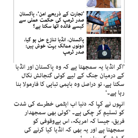
’تجارت کے ذریعے امن‘، پاکستان
صدر ٹرمپ کی حکمت عملی سے
کیسے فائدہ اٹھا سکتا ہے؟
پاکستان، انڈیا تنازع حل ہو گیا،
دونوں ممالک بہت خوش ہیں:
صدر ٹرمپ
’اگر انڈیا یہ سمجھتا ہے کہ وہ پاکستان اور انڈیا
کے درمیان جنگ کے لیے کوئی گنجائش نکال
سکتا ہے، تو دراصل وہ باہمی تباہی کا فارمولا بنا
رہا ہے۔‘
انہوں نے کہا کہ دنیا اب ایٹمی خطرے کی شدت
کو تسلیم کر چکی ہے۔ ’کوئی بھی سمجھدار
فریق، جیسا کہ امریکہ، اس بےوقوفی کو
سمجھتا ہے اور یہ بھی کہ انڈیا کیا کرنے کی