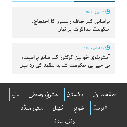
07 جون ، 2023
ہراسانی کے خلاف ریسلرز کا احتجاج،
حکومت مذاکرات پر تیار
25 اکتوبر ، 2025
آسٹریلوی خواتین کرکٹرز کے ساتھ ہراسیت،
بی جے پی حکومت شدید تنقید کی زد میں
صفحہ اول
پاکستان
مشرقِ وسطیٰ
دنیا
#ٹرینڈ
شوبِز
کھیل
ملٹی میڈیا
لائف سٹائل