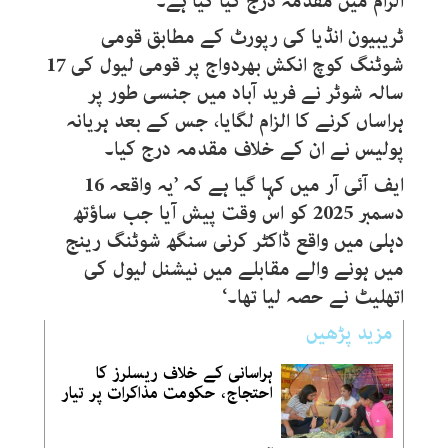
الزام میں مقدمہ درج کیا گیا ہے۔
ٹریبیون انڈیا کی رپورٹ کے مطابق قومی
شوٹنگ کوچ انکش بھردواج پر قومی لیول کی 17
سالہ شوٹر نے فرید آباد میں جنسی طور پر
ہراساں کرنے کا الزام لگایا، جس کے بعد ہریانہ
پولیس نے ان کے خلاف مقدمہ درج کیا۔
ایف آئی آر میں کہا گیا ہے کہ ’یہ واقعہ 16
دسمبر 2025 کو اس وقت پیش آیا جب ساؤتھ
دہلی میں واقع ڈاکٹر کرنی سنگھ شوٹنگ رینج
میں ہونے والے مقابلے میں نیشنل لیول کی
اتھلیٹ نے حصہ لیا تھا۔‘
مزید پڑھیں
ہراسانی کے خلاف ریسلرز کا
احتجاج، حکومت مذاکرات پر تیار