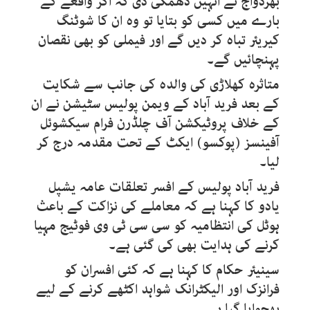
بھردواج نے انہیں دھمکی دی کہ اگر واقعے کے
بارے میں کسی کو بتایا تو وہ ان کا شوٹنگ
کیریئر تباہ کر دیں گے اور فیملی کو بھی نقصان
پہنچائیں گے۔
متاثرہ کھلاڑی کی والدہ کی جانب سے شکایت
کے بعد فرید آباد کے ویمن پولیس سٹیشن نے ان
کے خلاف پروٹیکشن آف چلڈرن فرام سیکشوئل
آفینسز (پوکسو) ایکٹ کے تحت مقدمہ درج کر
لیا۔
فرید آباد پولیس کے افسر تعلقات عامہ یشپل
یادو کا کہنا ہے کہ معاملے کی نزاکت کے باعث
ہوٹل کی انتظامیہ کو سی سی ٹی وی فوٹیج مہیا
کرنے کی ہدایت بھی کی گئی ہے۔
سینیئر حکام کا کہنا ہے کہ کئی افسران کو
فرانزک اور الیکٹرانک شواہد اکٹھے کرنے کے لیے
بھجوایا گیا ہے۔