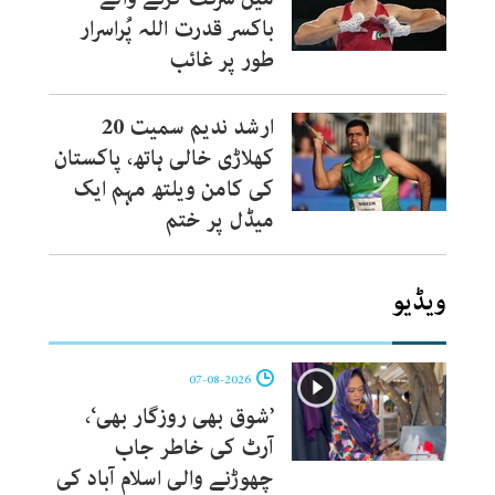
باکسر قدرت اللہ پُراسرار
طور پر غائب
ارشد ندیم سمیت 20
کھلاڑی خالی ہاتھ، پاکستان
کی کامن ویلتھ مہم ایک
میڈل پر ختم
ویڈیو
07-08-2026
’شوق بھی روزگار بھی‘،
آرٹ کی خاطر جاب
چھوڑنے والی اسلام آباد کی