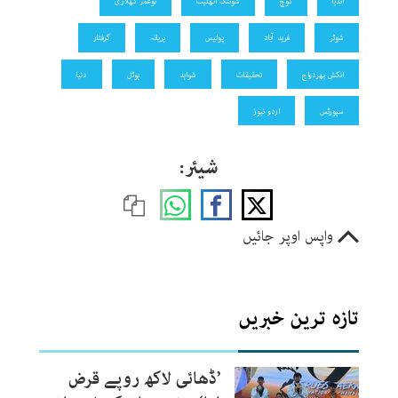
انڈیا
کوچ
شوٹنگ اتھلیٹ
نوعمر کھلاڑی
شوٹر
فرید آباد
پولیس
ہریانہ
گرفتار
انکش بھردواج
تحقیقات
شواہد
ہوٹل
دنیا
سپورٹس
اردو نیوز
شیئر:
واپس اوپر جائیں
تازہ ترین خبریں
’ڈھائی لاکھ روپے قرض