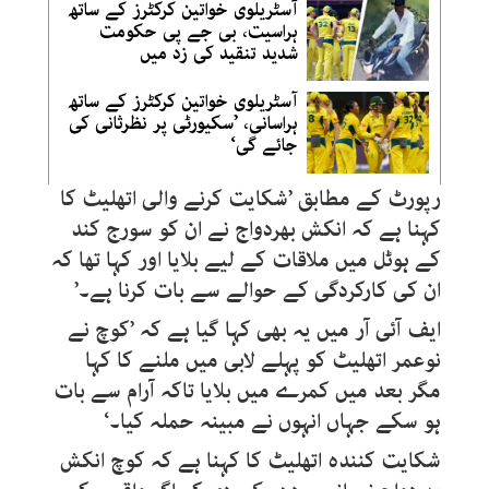
آسٹریلوی خواتین کرکٹرز کے ساتھ
ہراسیت، بی جے پی حکومت
شدید تنقید کی زد میں
آسٹریلوی خواتین کرکٹرز کے ساتھ
ہراسانی، ’سکیورٹی پر نظرثانی کی
جائے گی‘
رپورٹ کے مطابق ’شکایت کرنے والی اتھلیٹ کا
کہنا ہے کہ انکش بھردواج نے ان کو سورج کند
کے ہوٹل میں ملاقات کے لیے بلایا اور کہا تھا کہ
ان کی کارکردگی کے حوالے سے بات کرنا ہے۔’
ایف آئی آر میں یہ بھی کہا گیا ہے کہ ’کوچ نے
نوعمر اتھلیٹ کو پہلے لابی میں ملنے کا کہا
مگر بعد میں کمرے میں بلایا تاکہ آرام سے بات
ہو سکے جہاں انہوں نے مبینہ حملہ کیا۔‘
شکایت کنندہ اتھلیٹ کا کہنا ہے کہ کوچ انکش