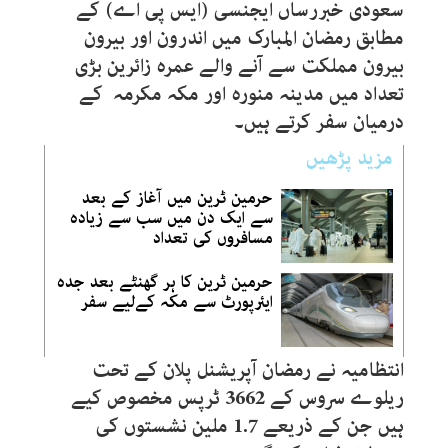
سعودی خبررساں ایجنسی (ایس پی اے) کے
مطابق رمضان المبارک میں اندرون اور بیرون
بیرون مملکت سے آنے والے عمرہ زائرین بڑی
تعداد میں مدینہ منورہ اور مکہ مکرمہ کے
درمیان سفر کرتے ہیں۔
مزید پڑھیں
حرمین ٹرین میں آغاز کے بعد
سے ایک دن میں سب سے زیادہ
مسافروں کی تعداد
حرمین ٹرین کا ہر گھنٹے بعد جدہ
ایئرپورٹ سے مکہ کےلیے سفر
انتظامیہ نے رمضان آپریشنل پلان کے تحت
ریلوے سروس کے 3662 ٹرپس مخصوص کیے
ہیں جن کے ذریعے 1.7 ملین نشستوں کی