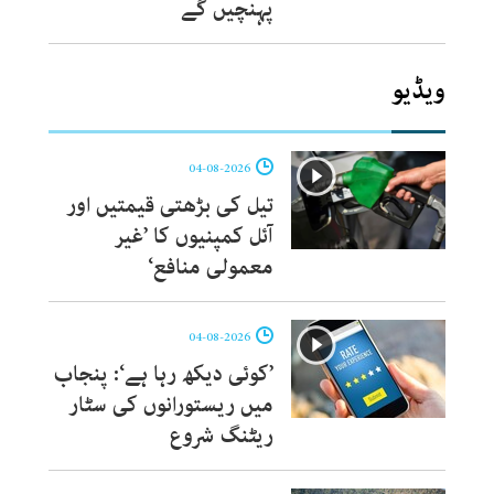
پہنچیں گے
ویڈیو
04-08-2026
تیل کی بڑھتی قیمتیں اور
آئل کمپنیوں کا ’غیر
معمولی منافع‘
04-08-2026
’کوئی دیکھ رہا ہے‘: پنجاب
میں ریستورانوں کی سٹار
ریٹنگ شروع