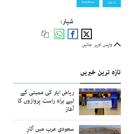
اردونیوز
UrduNews
شیئر:
واپس اوپر جائیں
تازہ ترین خبریں
ریاض ایئر کی ممبئی کے
لیے براہ راست پروازوں کا
آغاز
سعودی عرب میں آثارِ