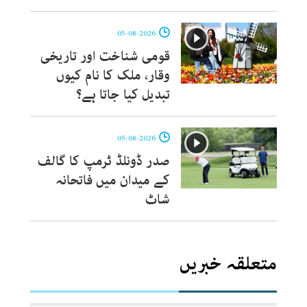
05-08-2026
قومی شناخت اور تاریخی
وقار، ملک کا نام کیوں
تبدیل کیا جاتا ہے؟
05-08-2026
صدر ڈونلڈ ٹرمپ کا گالف
کے میدان میں فاتحانہ
شاٹ
متعلقہ خبریں