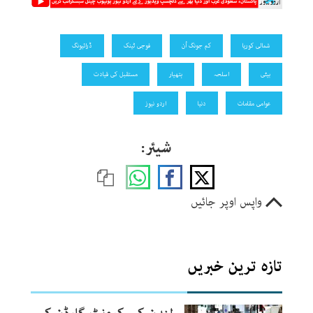
شمالی کوریا
کم جونگ اُن
فوجی ٹینک
ڈرائیونگ
بیٹی
اسلحہ
ہتھیار
مستقبل کی قیادت
عوامی مقامات
دنیا
اردو نیوز
شیئر:
واپس اوپر جائیں
تازہ ترین خبریں