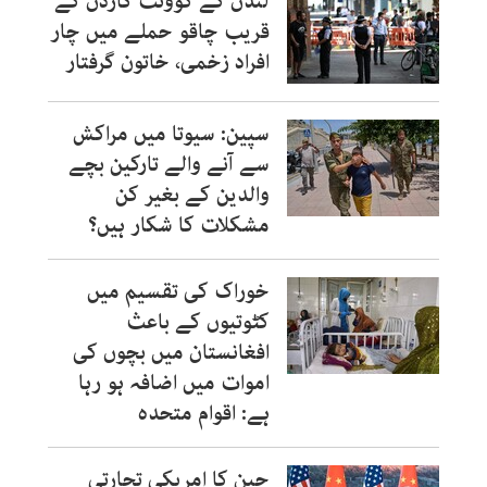
لندن کے کوونٹ گارڈن کے
قریب چاقو حملے میں چار
افراد زخمی، خاتون گرفتار
سپین: سیوتا میں مراکش
سے آنے والے تارکین بچے
والدین کے بغیر کن
مشکلات کا شکار ہیں؟
خوراک کی تقسیم میں
کٹوتیوں کے باعث
افغانستان میں بچوں کی
اموات میں اضافہ ہو رہا
ہے: اقوام متحدہ
چین کا امریکی تجارتی