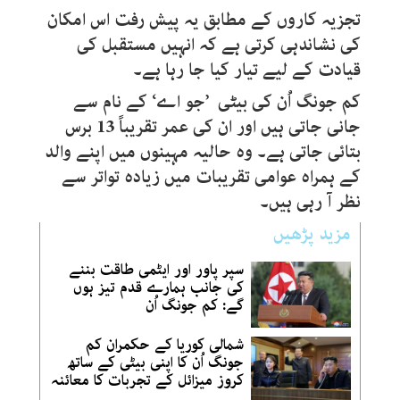
تجزیہ کاروں کے مطابق یہ پیش رفت اس امکان
کی نشاندہی کرتی ہے کہ انہیں مستقبل کی
قیادت کے لیے تیار کیا جا رہا ہے۔
کم جونگ اُن کی بیٹی ’جو اے‘ کے نام سے
جانی جاتی ہیں اور ان کی عمر تقریباً 13 برس
بتائی جاتی ہے۔ وہ حالیہ مہینوں میں اپنے والد
کے ہمراہ عوامی تقریبات میں زیادہ تواتر سے
نظر آ رہی ہیں۔
مزید پڑھیں
سپر پاور اور ایٹمی طاقت بننے
کی جانب ہمارے قدم تیز ہوں
گے: کم جونگ اُن
شمالی کوریا کے حکمران کم
جونگ اُن کا اپنی بیٹی کے ساتھ
کروز میزائل کے تجربات کا معائنہ