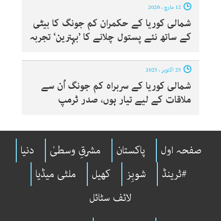
12 مارچ ، 2026
شمالی کوریا کے حکمران کم جونگ کا بیٹی
کے ساتھ نئے پستول چلانے کا ’بہترین‘ تجربہ
25 اکتوبر ، 2025
شمالی کوریا کے سربراہ کم جونگ اُن سے
ملاقات کے لیے تیار ہوں، صدر ٹرمپ
صفحہ اول
پاکستان
مشرقِ وسطیٰ
دنیا
#ٹرینڈ
شوبِز
کھیل
ملٹی میڈیا
لائف سٹائل