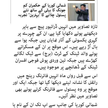
شمالی کوریا کے حکمران کم
جونگ کا بیٹی کے ساتھ نئے
پستول چلانے کا ’بہترین‘ تجربہ
تازہ تصاویر میں انہیں ڈرائیور ہیچ سے باہر
دیکھتے ہوئے دکھایا گیا ہے، ان کے چہرے پر
گہری یکسوئی کے آثار نمایاں ہیں جبکہ ہوا سے
بال اُڑ رہے ہیں۔ اس موقع پر ان کے مسکراتے
ہوئے والد ٹینک کے ٹرٹ (برج) سے ٹیک لگائے
کھڑے ہیں جبکہ تین وردی پوش فوجی افسران
ٹینک کے ڈھانچے پر موجود ہیں۔
اس سے قبل رواں ماہ انہیں فائرنگ رینج میں
رائفل کا نشانہ لیتے دیکھا گیا تھا جبکہ ایک اور
موقع پر وہ پستول سے فائرنگ کرتے ہوئے بھی
تصاویر میں نظر آئیں۔
شمالی کوریا کی جانب سے اب تک ان کے نام یا