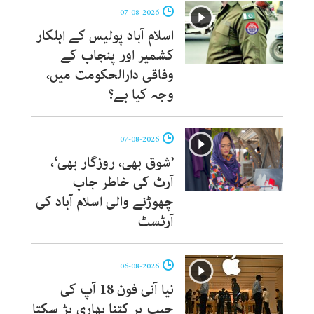
07-08-2026
اسلام آباد پولیس کے اہلکار
کشمیر اور پنجاب کے
وفاقی دارالحکومت میں،
وجہ کیا ہے؟
07-08-2026
’شوق بھی، روزگار بھی‘،
آرٹ کی خاطر جاب
چھوڑنے والی اسلام آباد کی
آرٹسٹ
06-08-2026
نیا آئی فون 18 آپ کی
جیب پر کتنا بھاری پڑ سکتا