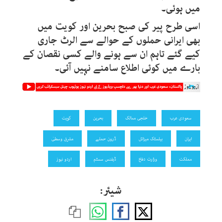
میں ہوئی۔
اسی طرح پیر کی صبح بحرین اور کویت میں
بھی ایرانی حملوں کے حوالے سے الرٹ جاری
کیے گئے تاہم ان سے ہونے والے کسی نقصان کے
بارے میں کوئی اطلاع سامنے نہیں آئی۔
سعودی عرب
خلجی ممالک
بحرین
کویت
ایران
بیلسٹک میزائل
ڈرون حملے
مشرق وسطیٰ
مملکت
وزارت دفاع
ڈیفنس سسٹم
اردو نیوز
شیئر: