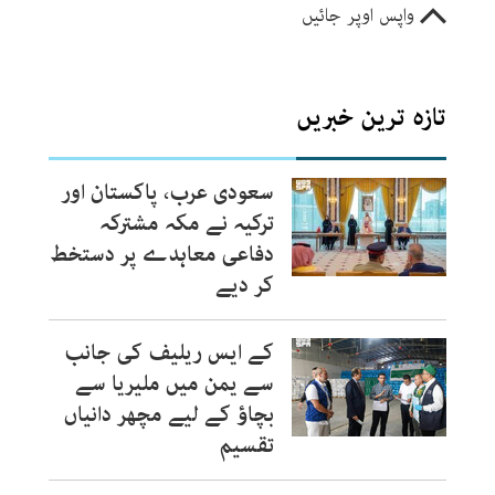
واپس اوپر جائیں
تازہ ترین خبریں
سعودی عرب، پاکستان اور
ترکیہ نے مکہ مشترکہ
دفاعی معاہدے پر دستخط
کر دیے
کے ایس ریلیف کی جانب
سے یمن میں ملیریا سے
بچاؤ کے لیے مچھر دانیاں
تقسیم