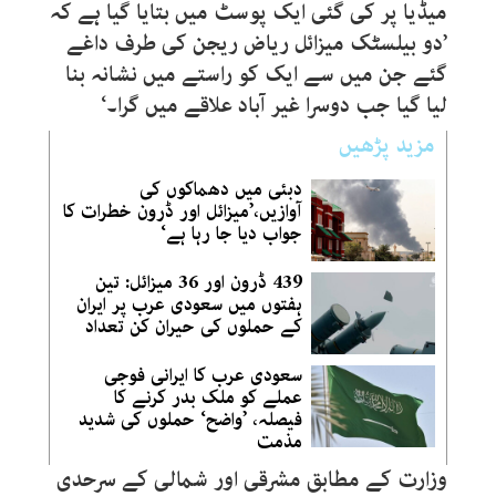
میڈیا پر کی گئی ایک پوسٹ میں بتایا گیا ہے کہ
’دو بیلسٹک میزائل ریاض ریجن کی طرف داغے
گئے جن میں سے ایک کو راستے میں نشانہ بنا
لیا گیا جب دوسرا غیر آباد علاقے میں گرا۔‘
مزید پڑھیں
دبئی میں دھماکوں کی
آوازیں،’میزائل اور ڈرون خطرات کا
جواب دیا جا رہا ہے‘
439 ڈرون اور 36 میزائل: تین
ہفتوں میں سعودی عرب پر ایران
کے حملوں کی حیران کن تعداد
سعودی عرب کا ایرانی فوجی
عملے کو ملک بدر کرنے کا
فیصلہ، ’واضح‘ حملوں کی شدید
مذمت
وزارت کے مطابق مشرقی اور شمالی کے سرحدی