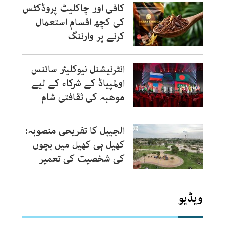
کافی اور چاکلیٹ پروڈکٹس
کی کچھ اقسام استعمال
کرنے پر وارننگ
انٹرنیشنل نیوکلیئر سائنس
اولمپیاڈ کے شرکاء کے لیے
موھبہ کی ثقافتی شام
الجیبل کا تفریحی منصوبہ:
کھیل ہی کھیل میں بچوں
کی شخصیت کی تعمیر
ویڈیو