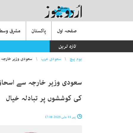
صفحہ اول
پاکستان
مشرق وسطی
تازہ ترین
جرمنی: میونخ میں شہری
You are here
ہوم پیچ
سعودی عرب
سعودی وزیر خارجہ سے
سعودی وزیر خارجہ سے اسحاق ڈ
کی کوششوں پر تبادلہ خیال
پیر 11 مئی 2026 17:18