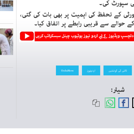
کی سپورٹ کی۔
یورٹی کے تحفظ کی اہمیت پر بھی بات کی گئی،
 کے حوالے سے قریبی رابطے پر اتفاق کیا۔
ثالثی کی کوششیں
اردونیوز
UrduNews
شیئر: