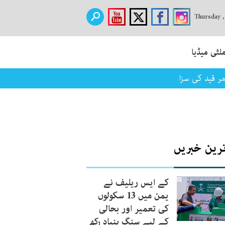
Thursday 
لٹی میڈیا
ر قید کی سزا
ترین خبریں
کے ایس ریلیف نے
یمن میں 13 سکولوں
کی تعمیر اور بحالی
کے لیے سنگ بنیاد رکھ