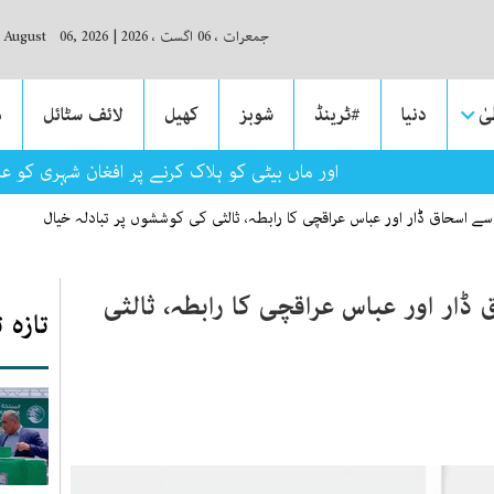
جمعرات ، 06 اگست ، 2026
|
, August 06, 2026
ٰ
دنیا
#ٹرینڈ
شوبز
کھیل
لائف سٹائل
م
وں پر گاڑی چڑھانے اور ماں بیٹی کو ہلاک کرنے پر افغان شہری کو عم
 اسحاق ڈار اور عباس عراقچی کا رابطہ، ثالثی کی کوششوں پر تبادلہ خیال
ار اور عباس عراقچی کا رابطہ، ثالثی
تازہ 