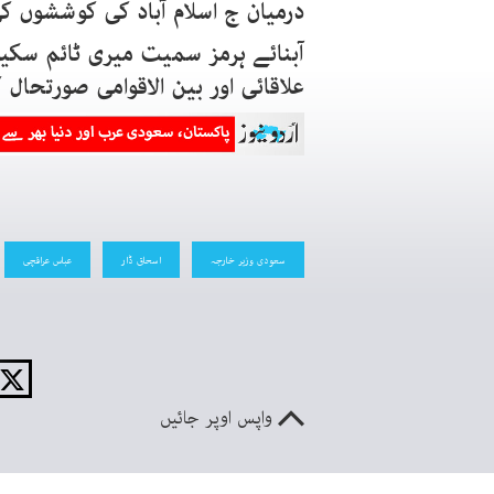
درمیان ج اسلام آباد کی کوششوں 
آبنائے ہرمز سمیت میری ٹائم سک
علاقائی اور بین الاقوامی صورتحال
سعودی وزیر خارجہ
اسحاق ڈار
عباس عراقچی
واپس اوپر جائیں