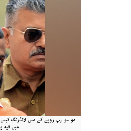
دو سو ارب روپے کے منی لانڈرنگ کیس
میں قید ہی