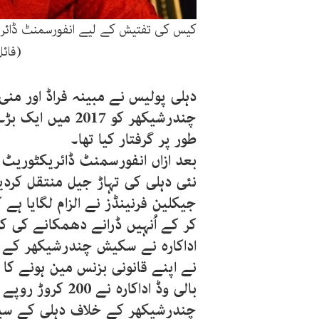
کیس کی تفتیش کے لیے انفورسمنٹ ڈائریک
(فائ
دہلی پولیس نے مبینہ فراڈ اور م
چندرشیکھر کو 017
طور پر گرفتار کیا تھا۔
نئی دہلی کی تہاڑ جیل منتقل کردی
جیکلین فرنینڈز نے الزام لگایا 
کر کے اُنہیں ڈرانے دھمکانے کی 
اداکارہ نے سکیش چندرشیکھر کے دع
نے اپنے قانونی بزنس مین ہونے کا 
بالی وڈ اداکارہ 
چندرشیکھر کے خلاف دہلی کے سپیش