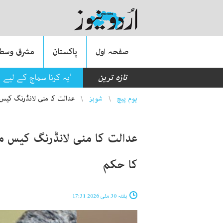
صفحہ اول
پاکستان
مشرق وسطی
تازہ ترین
’یہ کرنا سماج کے لیے 
You are here
ہوم پیچ
شوبز
عدالت کا منی لانڈرنگ کیس می
عدالت کا منی لانڈرنگ کیس میں
کا حکم
ہفتہ 30 مئی 2026 17:31