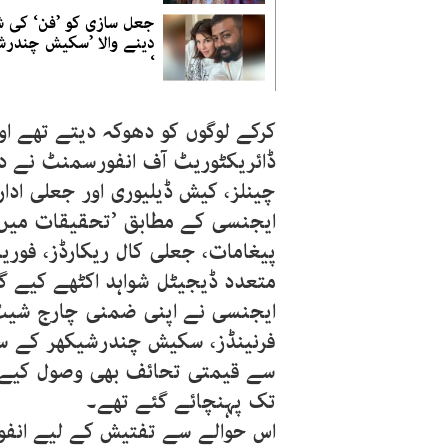
جعل سازی کو ’فن‘ کی 
دینے والا ’سکیش چندرش
‘
کرکے لوگوں کو دھوکہ دیتے تھے او
ڈائریکٹوریٹ آف انفورسمنٹ نے دع
چینلز، کیش ڈیلیوری اور جعلی اد
ایجنسی کے مطابق ’تحقیقات میں م
پیغامات، جعلی کال ریکارڈز، فوری
متعدد ڈیجیٹل شواہد اکٹھے کیے گ
ایجنسی نے اپنی ضمنی چارج شیٹ می
فرنینڈز، سکیش چندرشیکھر کے سات
سے قیمتی تحائف بھی وصول کیے، ج
تک پہنچائے گئے تھے۔
اس حوالے سے تفتیش کے لیے انف