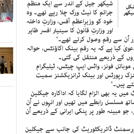
شیکھر جیل کے اندر سے ایک منظم
شکل
جرائم کا نیٹ ورک چلا رہے تھے۔ وہ
یکھر
خود کو وزیرِاعظم آفس، وزارتِ داخلہ
اور وزارتِ قانون کا سینیئر افسر ظاہر
ر اُن سے رقم وصول کرتے تھے۔‘
ویٰ کیا ہے کہ یہ رقم بینک اکاؤنٹس، حوالہ
اروں کے ذریعے منتقل کی گئی۔
وبائل فونز، واٹس ایپ چیٹس، ٹیلیگرام
نزک رپورٹس اور بینک ٹرانزیکشنز سمیت
ئے ہیں۔‘
ں یہ بھی الزام لگایا کہ اداکارہ جیکلین
ھ مسلسل رابطے میں تھیں اور انہوں نے اُن
و مبینہ طور پر پنکی ایرانی کے ذریعے اُن
ورسمنٹ ڈائریکٹوریٹ کی جانب سے جیکلین