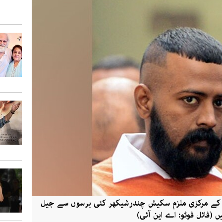
 کے مرکزی ملزم سکیش چندرشیکھر کئی برسوں سے جیل
ں (فائل فوٹو: اے این آئی)