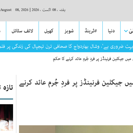
ہفتہ ، 08 اگست ، 2026
|
 August 08, 2026
ٰ
دنیا
#ٹرینڈ
شوبز
کھیل
لائف سٹائل
م
بہت ضروری ہے‘، وشال بھاردواج کا صحافی ترن تیجپال کی زندگی پر فلم ب
ں جیکلین فرنینڈز پر فردِ جُرم عائد کرنے کا حکم
 جیکلین فرنینڈز پر فردِ جُرم عائد کرنے
تازہ 