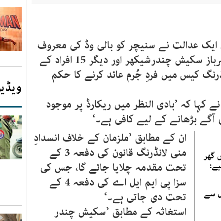
ی ایک عدالت نے سنیچر کو بالی وڈ کی معروف
اداکارہ جیکلین فرنینڈز، مبینہ نوسرباز سکیش چندرشیکھر اور دیگر 15 افراد کے
 لانڈرنگ کیس میں فردِ جُرم عائد کرنے کا حکم
ویڈیو
کہا کہ ’بادی النظر میں ریکارڈ پر موجود
ی آگے بڑھانے کے لیے کافی ہے۔‘
ان کے مطابق ’ملزمان کے خلاف انسدادِ
منی لانڈرنگ قانون کی دفعہ 3 کے
 گھر
ے:
تحت مقدمہ چلایا جائے گا، جس کی
سزا پی ایم ایل اے کی دفعہ 4 کے
ل سے
تحت دی جاتی ہے۔‘
استغاثہ کے مطابق ’سکیش چندر