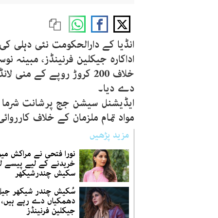
انڈیا کے دارالحکومت نئی دہلی ک
خلاف 200 کروڑ روپے کے منی
دے دیا۔
ایڈیشنل سیشن جج پرشانت شرما نے 
مواد تمام ملزمان کے خلاف کارروائ
مزید پڑھیں
نورا فتحی نے مراکش میں
خریدنے کے لیے پیسے لی
سکیش چندرشیکھر
سُکیش چندر شیکھر جی
دھمکیاں دے رہے ہیں،
جیکلین فرنینڈز