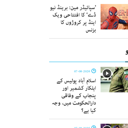
’سپائیڈر مین: برینڈ نیو
ڈے‘ کا افتتاحی ویک
اینڈ پر کروڑوں کا
بزنس
07-08-2026
اسلام آباد پولیس کے
اہلکار کشمیر اور
پنجاب کے وفاقی
دارالحکومت میں، وجہ
کیا ہے؟