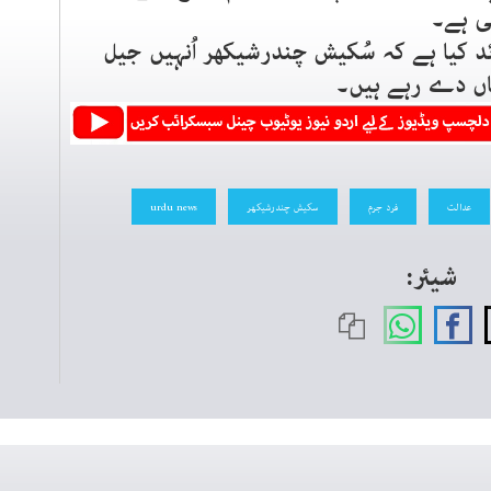
ی ہے۔
ئد کیا ہے کہ سُکیش چندرشیکھر اُنہیں جیل
اں دے رہے ہیں۔
عدالت
فرد جرم
سکیش چندرشیکھر
urdu news
شیئر: