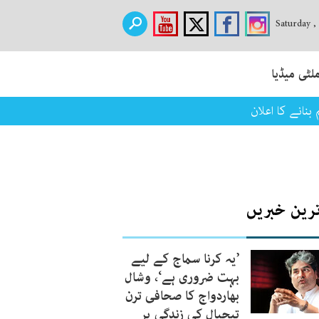
Saturday ,
لٹی میڈیا
نانے کا اعلان
ترین خبریں
’یہ کرنا سماج کے لیے
بہت ضروری ہے‘، وشال
بھاردواج کا صحافی ترن
تیجپال کی زندگی پر