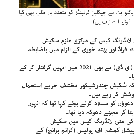
ٹوریٹ نے جیکلین فرنینڈز کو متعدد بار طلب بھی کیا
ل فوٹو: اے ایف پی)
نی لانڈرنگ کیس کے مرکزی ملزم سکیش
2 میں ایک بڑے فراڈ اور بھتہ خوری کے الزام میں باضابطہ
بعد ازاں انفورسمنٹ ڈائریکٹوریٹ (ای ڈی) نے بھی 2021 میں انہیں گرفتار کر کے
ا۔
ہے کہ سُکیش چندرشیکھر مختلف حربے استعمال
کوشش کر رہے ہیں۔
وؤں کو مسترد کرتے ہوئے کہا تھا کہ انہوں
بتا کر مجھے دھوکہ دیا تھا۔
نے 200 کروڑ روپے کی منی لانڈرنگ کیس میں سکیش
ل کمشنر آف پولیس (کرائم برانچ) کے