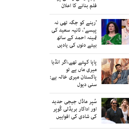
فلم بنانے کا اعلان
’رہنے کو جگہ تھی نہ
پیسے‘، ثانیہ سعید کی
ثمینہ احمد کے ساتھ
بیتے دنوں کی یادیں
پاپا کہتے تھے،اگر انڈیا
میری ماں ہے تو
پاکستان میری خالہ ہے:
سنی دیول
سُپر ماڈل جیجی حدید
اور اداکار بریڈلی کُوپر
کی شادی کی افواہیں