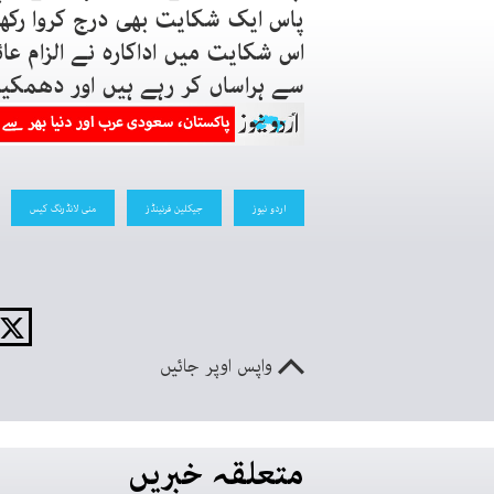
پاس ایک شکایت بھی درج کروا رکھ
اس شکایت میں اداکارہ نے الزام عا
سے ہراساں کر رہے ہیں اور دھمکی
اردو نیوز
جیکلین فرنینڈز
منی لانڈرنگ کیس
واپس اوپر جائیں
متعلقہ خبریں