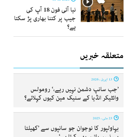
نیا آئی فون 18 آپ کی
جیب پر کتنا بھاری پڑ سکتا
ہے؟
متعلقہ خبریں
13 اپریل ، 2026
’جب سانپ دشمن نہیں رہے،‘ رومولس
وائٹیکر انڈیا کے سنیک مین کیوں کہلائے؟
23 مئی ، 2025
بہاولپور کا نوجوان جو سانپوں سے ’کھیلتا
ہی نہیں باتیں بھی کرتا ہے‘