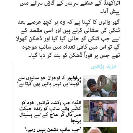
اتراکھنڈ کے علاقے سریدر کے گاؤں سرائے میں
پیش آیا۔
گھر والوں کا کہنا ہے کہ وہ ہر کچھ عرصے بعد
ٹنکی کی صفائی کرتے ہیں اور اسی مقصد کے
لیے جب ٹنکی کو خالی کیا گیا اور ڈھکن کھولا
گیا تو اس میں کافی تعداد میں سانپ موجود
تھے جس پر فوراً ڈھکن کو بند کر دیا گیا۔
مزید پڑھیں
بہاولپور کا نوجوان جو سانپوں سے
’کھیلتا ہی نہیں باتیں بھی کرتا ہے‘
انڈیا: جب رکشہ ڈرائیور خود کو
کاٹنے والے سانپ کو زندہ جیکٹ
میں ڈال کر علاج کے لیے ہسپتال
پہنچا
’جب سانپ دشمن نہیں رہے،‘