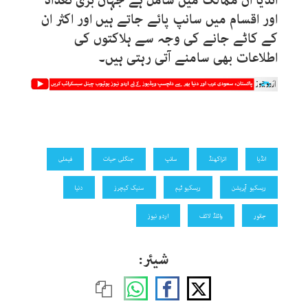
انڈیا ان ممالک میں شامل ہے جہاں بڑی تعداد
اور اقسام میں سانپ پائے جاتے ہیں اور اکثر ان
کے کاٹے جانے کی وجہ سے ہلاکتوں کی
اطلاعات بھی سامنے آتی رہتی ہیں۔
انڈیا
اتراکھنڈ
سانپ
جنگلی حیات
فیملی
ریسکیو آپریشن
ریسکیو ٹیم
سنیک کیچرز
دنیا
جانور
وائلڈ لائف
اردو نیوز
شیئر: