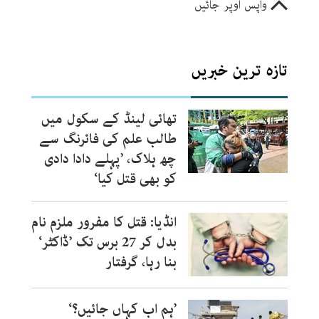
واپس اوپر جائیں
تازہ ترین خبریں
تھائی لینڈ کے سکول میں
طالب علم کی فائرنگ سے
چھ ہلاک، ’پہلے دادا دادی
کو بھی قتل کیا‘
انڈیا: قتل کا مفرور ملزم نام
بدل کر 27 برس تک ’ڈاکٹر‘
بنا رہا، گرفتار
’ہم اب کہاں جائیں؟‘