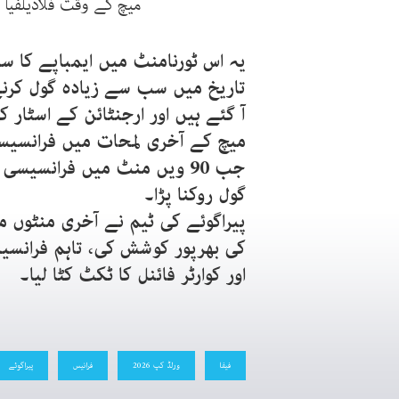
میچ کے وقت فلاڈیلفیا 
یہ اس ٹورنامنٹ میں ایمباپے کا 
تاریخ میں سب سے زیادہ گول کرنے
آ گئے ہیں اور ارجنٹائن کے اسٹا
میچ کے آخری لمحات میں فرانسیس
جب 90 ویں منٹ میں فرانسیس
گول روکنا پڑا۔
پیراگوئے کی ٹیم نے آخری منٹوں م
کی بھرپور کوشش کی، تاہم فرانسیسی
اور کوارٹر فائنل کا ٹکٹ کٹا لیا۔
فیفا
ورلڈ کپ 2026
فرانیس
پیراگوئے