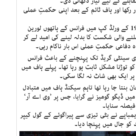
ابلے کے لیے تیار دکھائی دی۔
ار رکھا اور ہاف ٹائم کے بعد اپنی حکمتِ عملی
دوسری جانب پیراگوئے کی ٹیم 1998 کے ورلڈ کپ میں فرانس کے ہاتھوں لورین
نے والی شکست کا بدلہ لینے کی امید لے کر
 دفاعی حکمتِ عملی اس بار ناکام رہی۔
فیا میں درجہ حرارت 39 ڈگری سینٹی گریڈ تک پہنچنے کے باعث فرانس
و توڑنا مشکل ثابت ہو رہا تھا۔ پہلے ہاف میں
پر ایک بھی شاٹ نہ لگا سکی۔
ن بنتا جا رہا تھا تاہم سیکنڈ ہاف میں متبادل
ا میں ڈیگو گومیز نے گرایا، جس پر ’وی اے آر‘
فیصلہ سنایا۔
ئلان ایمباپے نے بٹی تیزی سے پیراگوئے کے گول کیپر
 کو جال میں پہنچا دیا۔