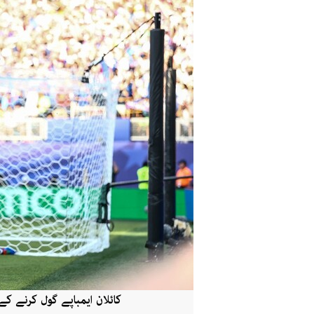
کائلان ایمباپے گول کرنے ک