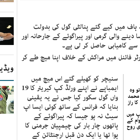
ڈ ہاف میں کیے گئے پنالٹی گول کی بدولت
 دینے والی گرمی اور پیراگوئے کے جارحانہ اور
ٹر فائنل میں مراکش کے خلاف اپنا میچ طے کر
ویڈیو
سنیچر کو کھیلے گئے اس میچ میں
ایمباپے نے اپنے ورلڈ کپ کیریئر کا 19
تو وہ
 محمد
واں گول سکور کیا جس نے یہ یقینی
کا راز
بنایا کہ فرانس کے ساتھ کوئی ایسا اپ
پ میں
سیٹ نہ ہو جیسا کہ پیراگوئے کے
ام کے
ہاتھوں چار بار کی چیمپیئن جرمنی کا
ری روح
ہوا تھا یا ایک دن قبل ارجنٹائن کے