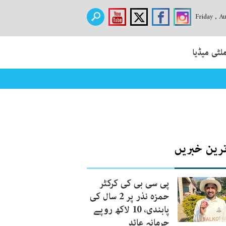
Friday , A
لٹی میڈیا
ترین خبریں
پی سی بی کی کرکٹر
حمزہ نذر پر 2 سال کی
پابندی، 10 لاکھ روپے
جرمانہ عائد