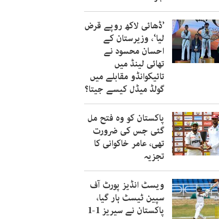
’ڈھائی لاکھ روپے قرض
لیا‘، وزیرستان کے
احسان محسود نے
تھائی لینڈ میں
تائیکوانڈو مقابلے میں
گولڈ میڈل کیسے جیتا؟
پاکستان کو وہ فتح مل
گئی جس کی ضرورت
تھی، عامر خاکوانی کا
تجزیہ
ویسٹ انڈیز پورٹ آف
سپین ٹیسٹ ہار گیا،
پاکستان نے سیریز 1-1