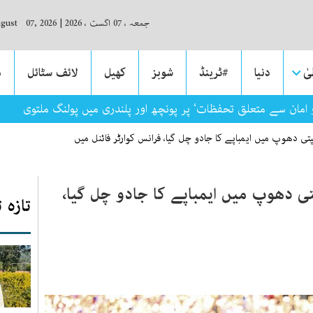
جمعہ ، 07 اگست ، 2026
|
ugust 07, 2026
ٰ
دنیا
#ٹرینڈ
شوبز
کھیل
لائف سٹائل
م
و امان سے متعلق تحفظات‘ پر پونچھ اور پلندری میں پولنگ ملتوی
تپتی دھوپ میں ایمباپے کا جادو چل گیا، فرانس کوارٹر فائنل میں
پتی دھوپ میں ایمباپے کا جادو چل گیا،
تازہ 