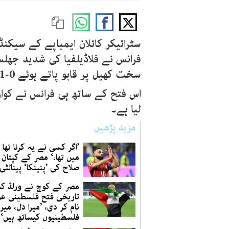
سٹرائیکر کائلان ایمباپے کے سیکن
فرانس نے فلاڈیلفیا کی شدید جھلسا
سخت کھیل پر قابو پاتے ہوئے 0-1 سے کامیابی حاصل کر لی ہے۔
اس فتح کے ساتھ ہی فرانس نے کوار
لیا ہے۔
مزید پڑھیں
’اگر کسی نے یہ کرنا تھا 
میں تھا،‘ مصر کے کپتان
صلاح کی ’پنینکا‘ پینالٹی 
مصر کے کوچ نے ورلڈ ک
تاریخی فتح فلسطینی عو
نام کر دی، ’میرا دل، می
فلسطینیوں کیساتھ ہیں‘