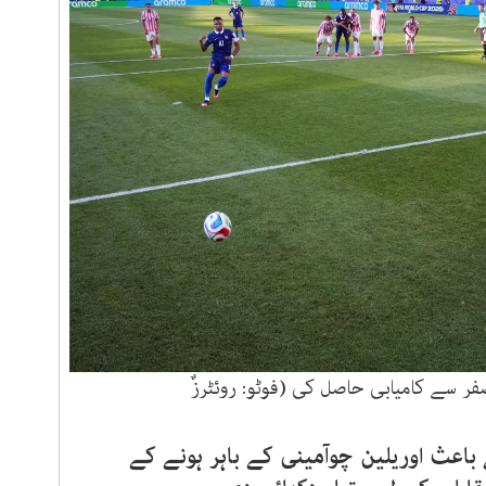
ر سے کامیابی حاصل کی (فوٹو: روئٹرزٌ
اعث اوریلین چوآمینی کے باہر ہونے کے