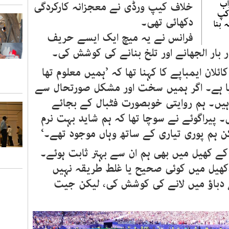
اب
خلاف کیپ ورڈی نے معجزانہ کارکردگی
 کپ
دکھائی تھی۔
 بنا
فرانس نے یہ میچ ایک ایسے حریف
بار الجھانے اور تلخ بنانے کی کوشش کی۔
ئلان ایمباپے کا کہنا تھا کہ ’ہمیں معلوم تھا
ہا ہے۔ اگر ہمیں سخت اور مشکل صورتحال سے
 ہیں۔ ہم روایتی خوبصورت فٹبال کے بجائے
 پیراگوئے نے سوچا تھا کہ ہم شاید بہت نرم
کن ہم پوری تیاری کے ساتھ وہاں موجود تھے۔‘
کے کھیل میں بھی ہم ان سے بہتر ثابت ہوئے۔
 ہے،کھیل میں کوئی صحیح یا غلط طریقہ نہیں
سے دباؤ میں لانے کی کوشش کی، لیکن جیت