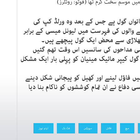
میں موسم سخت گرم تھا (فوٹو: روئٹرز)
ساتواں گول ہے جس کے بعد وہ ورلڈ کپ کی
 والوں کی فہرست میں لیونل میسی کے برابر
ر کھلاڑی سے محض ایک گول پیچھے ہیں۔
ی مداحوں کی سانسیں اس وقت تھم گئیں
ی گول کیپر مائیک مینیان کو پہلی بار ایک مشکل
یں فاؤل لینے اور کھیل کو ہیجانی شکل دینے
 دفاع نے ان تمام کوششوں کو ناکام بنا دیا
میچ
فائنل
سپورٹس
فٹ بال
اردو نیوز