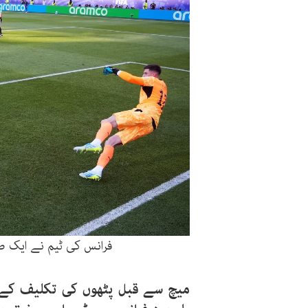
فرانس کی ٹیم نے ایک صف
میچ سے قبل پٹھوں کی تکلیف کے ب