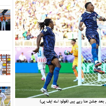
ے بعد جشن منا رہے ہیں (فوٹو: اے ایف پی)