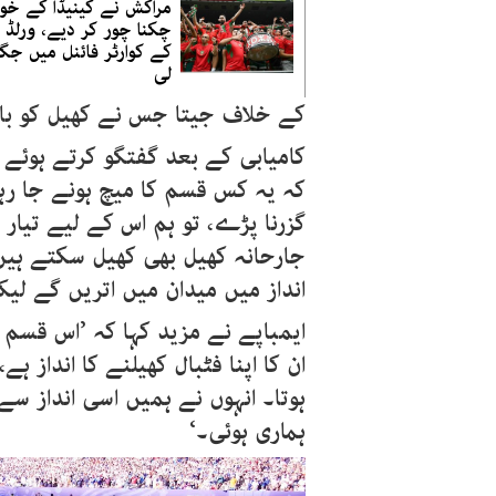
مراکش نے کینیڈا کے خو
چکنا چور کر دیے، ورلڈ
کے کوارٹر فائنل میں جگہ
لی
کے خلاف جیتا جس نے کھیل کو بار 
کامیابی کے بعد گفتگو کرتے ہوئے کا
کہ یہ کس قسم کا میچ ہونے جا ر
گزرنا پڑے، تو ہم اس کے لیے تیار
جارحانہ کھیل بھی کھیل سکتے ہیں۔
انداز میں میدان میں اتریں گے لی
ایمباپے نے مزید کہا کہ ’اس قسم 
ان کا اپنا فٹبال کھیلنے کا انداز
ہوتا۔ انہوں نے ہمیں اسی انداز 
ہماری ہوئی۔‘