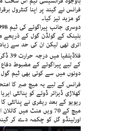
باوجود فرانسیسی ٹیم اس سخت مق
فرانس نے گیند پر اپنا کنٹرول برقر
کو مزید تیز کیا۔
بلینک کے گولڈن گول کے ذریعے مل
اتری تھی لیکن ان کی حد سے زیادہ
فلاڈیل
کے لیے پیراگوئے کے مضبوط دفاع ک
دونوں میں سے کوئی بھی ٹیم گول 
فرانس کے لیے یہ میچ صبر کا امتحا
کھلاڑی ڈیزائر ڈوئے کو پنالٹی ایری
ریویو کے بعد ریفری نے پنالٹی کا 
میچ کے 70 ویں منٹ میں کا
اورلینڈو گل کو چکمہ دے کر گیند