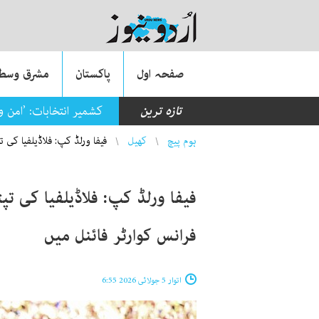
صفحہ اول
پاکستان
مشرق وسطی
تازہ ترین
کشمیر انتخابات: ’امن 
You are here
ہوم پیچ
کھیل
فیفا ورلڈ کپ: فلاڈیلفیا کی 
فیفا ورلڈ کپ: فلاڈیلفیا کی ت
فرانس کوارٹر فائنل میں
اتوار 5 جولائی 2026 6:55