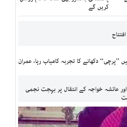
کریں گے
’’پرچی‘‘ دکھانے کا تجربہ کامیاب رہا، عمران
اور عائشہ خواجہ کے انتقال پر بہجت نجمی
یت