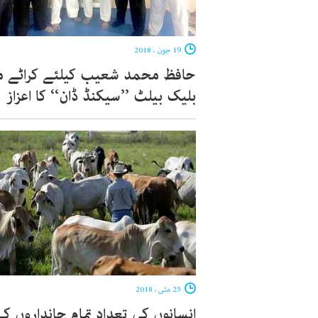
19 جون ، 2018
حافظ محمد شعیب کیلئے کراٹے م
بلیک بیلٹ ’’سیکنڈ ڈان‘‘ کا اعزاز
25 مئی ، 2018
انسانوں کی تعداد تمام جانداروں ک