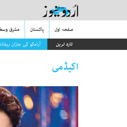
صفحہ اول
پاکستان
مشرق وسطی
تازہ ترین
آرامکو کی جازان ریفائنر
اکیڈمی