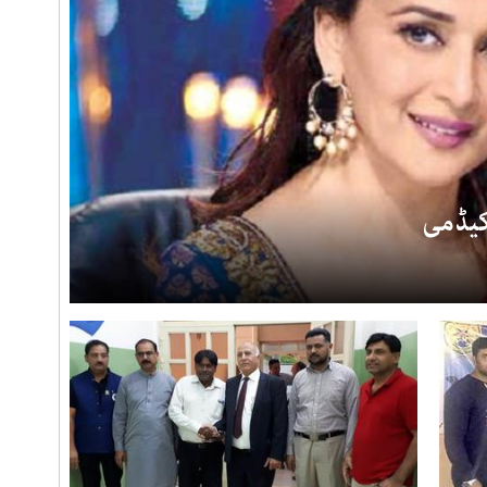
کیڈمی