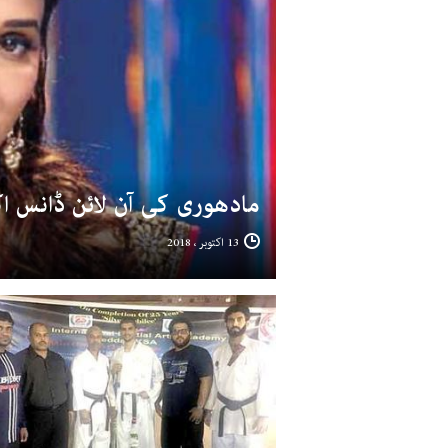
مادھوری کی آن لائن ڈانس ا
13 اکتوبر ، 2018