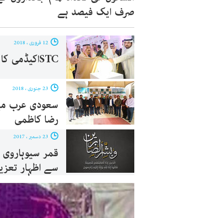
صرف ایک فیصد ہے
12 فروری ، 2018
STCاکیڈمی کا افتتاح
23 جنوری ، 2018
سعودی عرب میں 
رضا کاظمی
23 دسمبر ، 2017
قمر سیوہاروی 
سے اظہار تعز