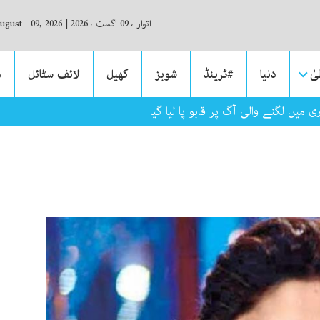
اتوار ، 09 اگست ، 2026
|
August 09, 2026
ٰ
دنیا
#ٹرینڈ
شوبز
کھیل
لائف سٹائل
م
ی میں لگنے والی آگ پر قابو پا لیا گیا