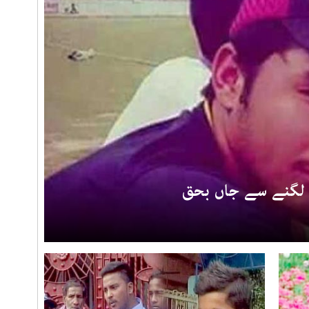
ر لگنے سے جاں بحق