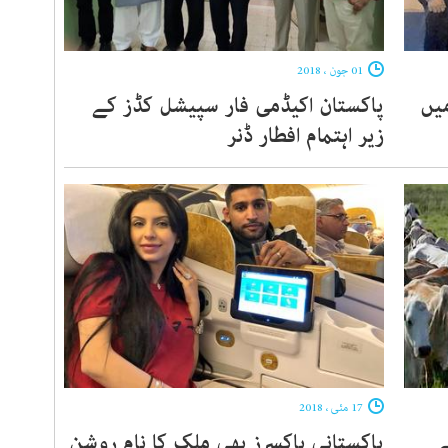
01 جون ، 2018
یں
پاکستان اکیڈمی فار سپیشل کڈز کے
زیر اہتمام افطار ڈنر
17 مئی ، 2018
ے
پاکستانی باکسرز بھی ملک کا نام روشن