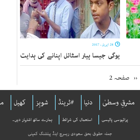
28 اپریل ، 2017
یوگی جیسا ہیئر اسٹائل اپنانے کی ہدایت
‹‹
صفحہ 2
مشرقِ وسطیٰ
دنیا
#ٹرینڈ
شوبِز
کھیل
مل
پرائیوسی پالیسی
استعمال کی شرائط
ہمارے ساتھ اشتہار دیں۔
جملہ حقوق بحق سعودی ریسرچ اینڈ پبلشنگ کمپنی