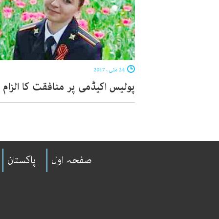
24 مئی ، 2017
پولیس اکیڈمی پر منافقت کا الزام
صفحہ اول
پاکستان