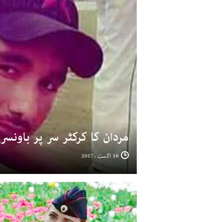
مردان کا کرکٹر سر پر باونس
16 اگست ، 2017