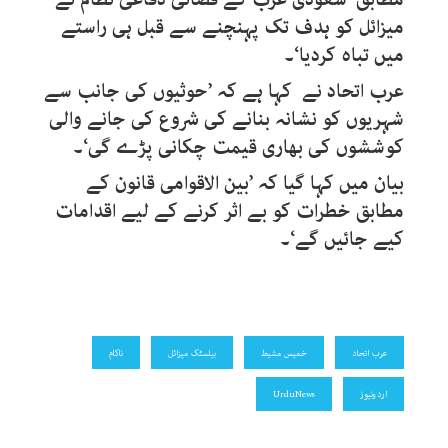
میزائل کو ہدف تک پہنچنے سے قبل ہی راستے
میں تباہ کردیا‘۔
عرب اتحاد نے کہا ہے کہ ’حوثیوں کی جانب سے
شہریوں کو نشانہ بنانے کی شروع کی جانے والی
کوششوں کی بھاری قیمت چکانی پڑے گی‘۔
بیان میں کہا گیا کہ ’بین الاقوامی قانون کے
مطابق خطرات کو بے اثر کرنے کے لیے اقدامات
کیے جائیں گے‘۔
عرب اتحاد
خمیس مشیط
بیلسٹک میزائل
ناکام
اردونیوز
UrduNews