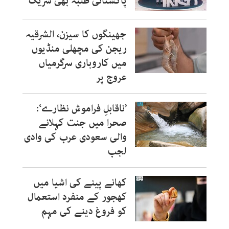
پاکستانی طلبہ بھی شریک
جھینگوں کا سیزن، الشرقیہ
ریجن کی مچھلی منڈیوں
میں کاروباری سرگرمیاں
عروج پر
’ناقابلِ فراموش نظارے‘:
صحرا میں جنت کہلانے
والی سعودی عرب کی وادی
لجب
کھانے پینے کی اشیا میں
کھجور کے منفرد استعمال
کو فروغ دینے کی مہم