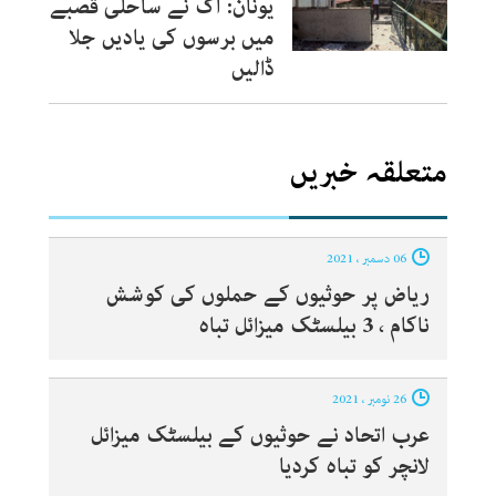
یونان: آگ نے ساحلی قصبے
میں برسوں کی یادیں جلا
ڈالیں
متعلقہ خبریں
06 دسمبر ، 2021
ریاض پر حوثیوں کے حملوں کی کوشش
ناکام ، 3 بیلسٹک میزائل تباہ
26 نومبر ، 2021
عرب اتحاد نے حوثیوں کے بیلسٹک میزائل
لانچر کو تباہ کردیا