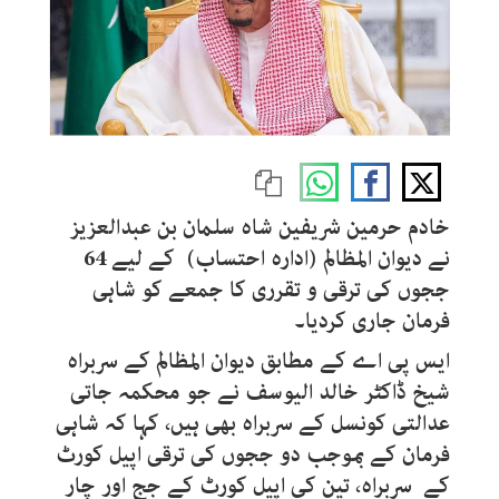
خادم حرمین شریفین شاہ سلمان بن عبدالعزیز
نے دیوان المظالم (ادارہ احتساب) کے لیے 64
ججوں کی ترقی و تقرری کا جمعے کو شاہی
فرمان جاری کردیا۔
ایس پی اے کے مطابق دیوان المظالم کے سربراہ
شیخ ڈاکٹر خالد الیوسف نے جو محکمہ جاتی
عدالتی کونسل کے سربراہ بھی ہیں، کہا کہ شاہی
فرمان کے بموجب دو ججوں کی ترقی اپیل کورٹ
کے سربراہ، تین کی اپیل کورٹ کے جج اور چار