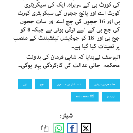
کی کورٹ بی کے سربراہ، ایک کی سیکریٹری
کورٹ اے اور پانچ ججوں کی سیکریٹری کورٹ
بی اور 16 ججوں کی جج اے اور سات ججوں
کی جج بی کے لیے ترقی ہوئی ہے جبکہ 8 کو
جج بی اور 18 کو جوڈیشل لیفٹیننٹ کے منصب
پر تعینات کیا گیا ہے۔
الیوسف نےبتایا کہ شاہی فرمان کی بدولت
محکمہ جاتی عدالت کی کارکردگی بہتر ہوگی۔
خادم حرمین شریفین
شاہ سلمان بن عبدالعزیز
جج
ترقی
اردونیوز
 urdu news
شیئر: