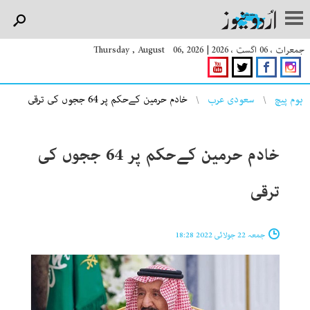
جمعرات ، 06 اگست ، 2026
|
Thursday , August 06, 2026
You are here
ہوم پیچ
سعودی عرب
خادم حرمین کےحکم پر 64 ججوں کی ترقی
خادم حرمین کےحکم پر 64 ججوں کی
ترقی
جمعہ 22 جولائی 2022 18:28