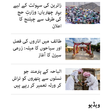
زائرین کی سہولت کے لیے
بہتر چھتریاں: وزارتِ حج
کی طرف سے چیلنج کا
اعلان
طائف میں اناروں کی فصل
اور سیاحوں کا میلہ: زرعی
سیزن کا آغاز
الباحہ کے ہنرمند جو
نسلوں سے پتھروں کو تراش
کر ورثہ تعمیر کر رہے ہیں
ویڈیو