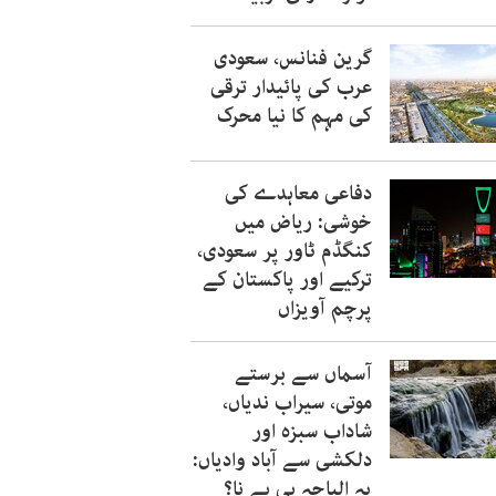
گرین فنانس، سعودی
عرب کی پائیدار ترقی
کی مہم کا نیا محرک
دفاعی معاہدے کی
خوشی: ریاض میں
کنگڈم ٹاور پر سعودی،
ترکیے اور پاکستان کے
پرچم آویزاں
آسماں سے برستے
موتی، سیراب ندیاں،
شاداب سبزہ اور
دلکشی سے آباد وادیاں:
یہ الباحہ ہی ہے نا؟