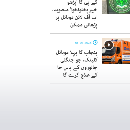
کے پی کا 'پڑھو
خیبرپختونخوا' منصوبہ،
اب آف لائن موبائل پر
پڑھائی ممکن
08-08-2026
پنجاب کا پہلا موبائل
کلینک، جو جنگلی
جانوروں کے پاس جا
کے علاج کرے گا