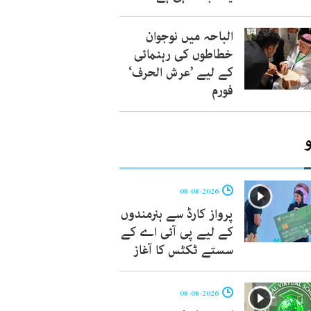
الباحہ میں نوجوان
خطاطوں کی رہنمائی
کے لیے ’عرش الحرف‘
فورم
08-08-2026
پرواز کارڈ سے ہنرمندوں
کے لیے پی آئی اے کے
سستے ٹکٹس کا آغاز
08-08-2026