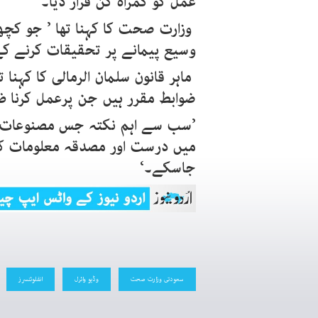
عمل کو گمراہ کن قرار دیا۔‘
وزارت صحت کا کہنا تھا ’ جو کچھ 
وسیع پیمانے پر تحقیقات کرنے کے
ماہر قانون سلمان الرمالی کا کہن
ضوابط مقرر ہیں جن پرعمل کرنا ض
’سب سے اہم نکتہ جس مصنوعات کے
میں درست اور مصدقہ معلومات کا ہ
جاسکے۔‘
سعودتی وزارت صحت
وڈیو وائرل
انفلوئنسرز