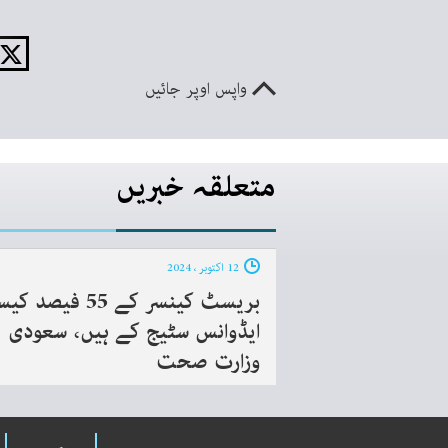
واپس اوپر جائیں
متعلقہ خبریں
12 اکتوبر ، 2024
بریسٹ کینسر کے 55 فیصد ک
ایڈوانس سٹیج کے ہیں، سعودی
وزارت صحت