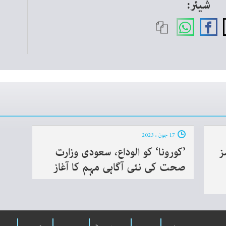
شیئر:
17 جون ، 2023
یسز
’کورونا‘ کو الوداع، سعودی وزارت
صحت کی نئی آگاہی مہم کا آغاز