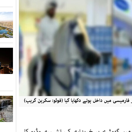
 فارمیسی میں داخل ہوتے دکھایا گیا (فوٹو: سکرین گریب)
یں گھوڑے پر خریداری کی تشہیری وڈیو کا