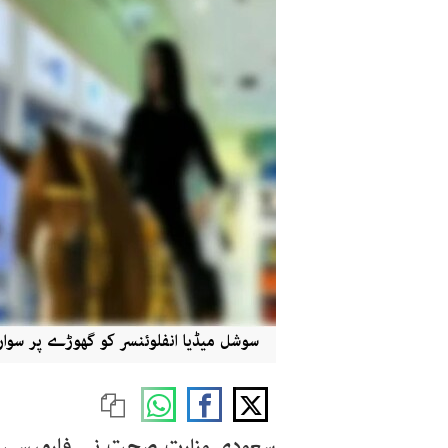
سوشل میڈیا انفلوئنسر کو گھوڑے پر سوار
سعودی وزارت صحت نے فارمیسی م