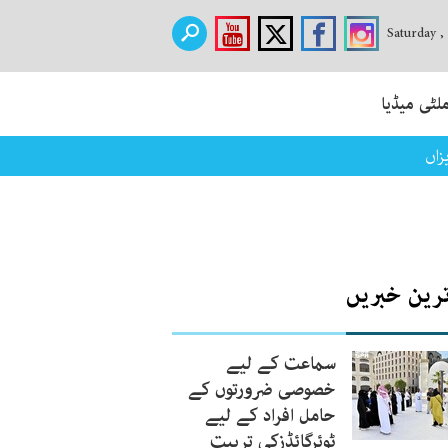
Saturday ,
لٹی میڈیا
زاں
ترین خبریں
سماعت کے لیے
خصوصی ضرورتوں کے
حامل افراد کے لیے
ٹوئرگائڈزکی تربیت