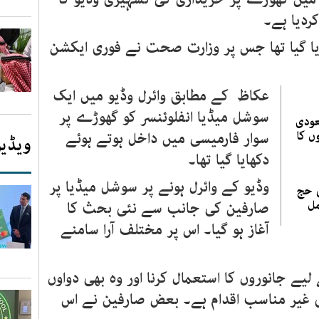
کردیا ہے۔
ایا گیا تھا جس پر وزارت صحت نے فوری ایکشن
عکاظ کے مطابق وائرل وڈیو میں ایک
سوشل میڈیا انفلوئنسر کو گھوڑے پر
 سعودی
ں کا
سوار فارمیسی میں داخل ہوتے ہوئے
ویڈیو
دکھایا گیا تھا۔
وڈیو کے وائرل ہونے پر سوشل میڈیا پر
 حج
مل
صارفین کی جانب سے نئی بحث کا
آغاز ہو گیا۔ اس پر مختلف آرا سامنے
 لیے جانوروں کا استعمال کرنا اور وہ بھی دواوں
ی غیر مناسب اقدام ہے۔ بعض صارفین نے اس