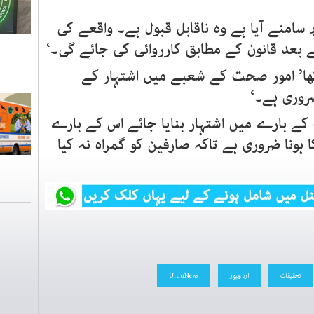
سامنے آیا ہے وہ ناقابل قبول ہے۔ واقعے کی
 بعد قانون کے مطابق کارروائی کی جائے گی۔‘
ا تھا’ امور صحت کے شعبے میں اشتہار کے
روری ہے۔‘
 بارے میں اشتہار بنایا جائے اس کے بارے
ونا ضروری ہے تاکہ صارفین کو گمراہ نہ کیا
تحقیقات
اردونیوز
UrduNews