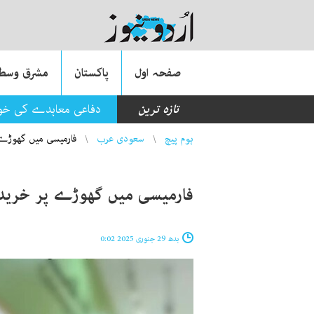
صفحہ اول
پاکستان
مشرق وسطی
تازہ ترین
دفاعی معاہدے کی خوشی
You are here
ہوم پیچ
سعودی عرب
فارمیسی میں گھوڑے پ
فارمیسی میں گھوڑے پر خریدار
بدھ 29 جنوری 2025 0:02