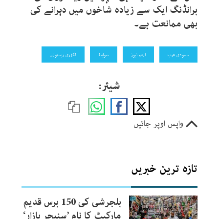
برانڈنگ ایک سے زیادہ شاخوں میں دہرانے کی
بھی ممانعت ہے۔
سعودی عرب
اردو نیوز
ضوابط
لگژری ریستوران
شیئر:
واپس اوپر جائیں
تازہ ترین خبریں
بلجرشی کی 150 برس قدیم
مارکیٹ کا نام ’سنیچر بازار‘