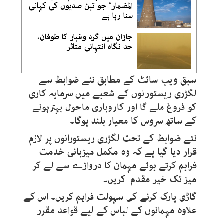
المضمار‘ جو تین صدیوں کی کہانی
سنا رہا ہے
جازان میں گرد وغبار کا طوفان،
حد نگاہ انتہائی متاثر
سبق ویب سائٹ کے مطابق نئے ضوابط سے
لگژری ریستورانوں کے شعبے میں سرمایہ کاری
کو فروغ ملے گا اور کاروباری ماحول بہترہونے
کے ساتھ سروس کا معیار بلند ہوگا۔
نئے ضوابط کے تحت لگژری ریستورانوں پر لازم
قرار دیا گیا ہے کہ وہ مکمل میزبانی خدمت
فراہم کرتے ہوئے مہمان کا دروازے سے لے کر
میز تک خیر مقدم کریں۔
گاڑی پارک کرنے کی سہولت فراہم کریں۔ اس کے
علاوہ مہمانوں کے لباس کے لیے قواعد مقرر