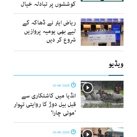
کوششوں پر تبادلہ خیال
ریاض ایئر نے ڈھاکہ کے
لیے بھی یومیہ پروازیں
شروع کر دیں
ویڈیو
10-08-2026
انڈیا میں کاشتکاری سے
قبل بیل دوڑ کا روایتی تہوار
’موئی چارا‘
10-08-2026