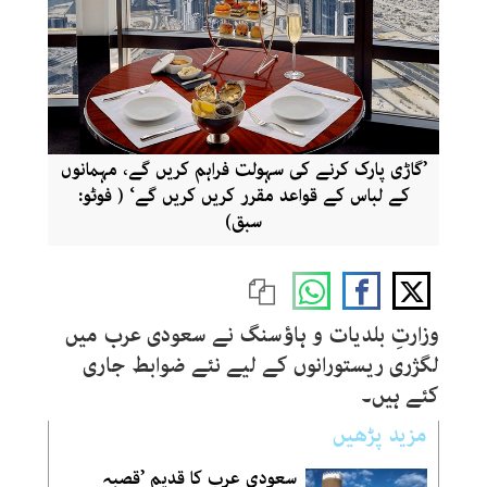
’گاڑی پارک کرنے کی سہولت فراہم کریں گے، مہمانوں
کے لباس کے قواعد مقرر کریں کریں گے‘ ( فوٹو:
سبق)
وزارتِ بلدیات و ہاؤسنگ نے سعودی عرب میں
لگژری ریستورانوں کے لیے نئے ضوابط جاری
کئے ہیں۔
مزید پڑھیں
سعودی عرب کا قدیم ’قصبہ