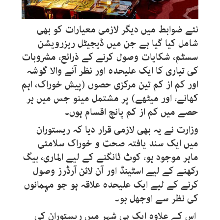
نئے ضوابط میں دیگر لازمی معیارات کو بھی
شامل کیا گیا ہے جن میں ڈیجیٹل ریزرویشن
سسٹم، شکایات وصول کرنے کے ذرائع، مشروبات
کی تیاری کا ایک علیحدہ اور نظر آنے والا گوشہ
اور کم از کم تین مرکزی حصوں (پیش خوراک، اہم
کھانے، اور میٹھے) پر مشتمل مینو جس میں ہر
حصے میں کم از کم پانچ اقسام ہوں۔
وزارت نے یہ بھی لازمی قرار دیا کہ ریستوران
میں ایک سند یافتہ صحت و خوراک سلامتی
ماہر موجود ہو، کوٹ ٹانگنے کے لیے الماری، بیگ
رکھنے کے لیے اسٹینڈ اور آن لائن آرڈرز وصول
کرنے کے لیے ایک علیحدہ علاقہ ہو جو مہمانوں
کی نظر سے اوجھل ہو۔
اس کے علاوہ ایک ہی شہر میں ریستوران کی