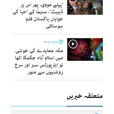
’پہلے مووی، پِھر اس پر
ڈیبیٹ‘، سنیما کے احیا کی
خواہاں پاکستان فلم
سوسائٹی
09-08-2026
مکہ معاہدے کی خوشی
میں اسلام آباد جگمگا اٹھا
تو ایئرپورٹس سبز اور سرخ
روشنیوں سے منور
متعلقہ خبریں