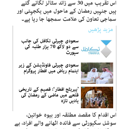
اس تقریب میں 30 سے زائد سٹالز لگائے گئے
ہیں جنہیں رمضان کے ماحول میں یکجہتی اور
سماجی تعاون کی علامت سمجھا جا رہا ہے۔
مزید پڑھیں
سعودی چیرٹی تکافل کی جانب
سے دو لاکھ 70 ہزار طلبہ کی
سپورٹ
سعودی چیرٹی فاونڈیشن کے زیر
اہتمام ریاض میں افطار پروگرام
’ہیریٹج افطار‘: قصیم کے تاریخی
قلعے میں ماضی کے رمضان کی
یادیں تازہ
اس اقدام کا مقصد مطلقہ اور بیوہ خواتین،
سوشل سکیورٹی سے فائدہ اٹھانے والے افراد، بے