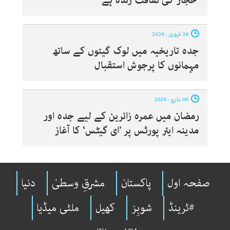
’حجاز کی ثقافت زندہ ہے‘
26 فروری ، 2026
جدہ تاریخیہ میں لوک گیتوں کے ساتھ
مہمانوں کا پرجوش استقبال
06 مارچ ، 2026
رمضان میں عمرہ زائرین کے لیے جدہ اور
مدینہ ایئر پورٹس پر ’ای گیٹس‘ کا آغاز
صفحہ اول
پاکستان
مشرقِ وسطیٰ
دنیا
#ٹرینڈ
شوبِز
کھیل
ملٹی میڈیا