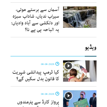
آسماں سے برستے موتی،
سیراب ندیاں، شاداب سبزہ
اور دلکشی سے آباد وادیاں:
یہ الباحہ ہی ہے نا؟
ویڈیو
08-08-2026
کیا ٹرمپ پیدائشی شہریت
کا قانون بدل سکیں گے؟
08-08-2026
پرواز کارڈ سے ہنرمندوں