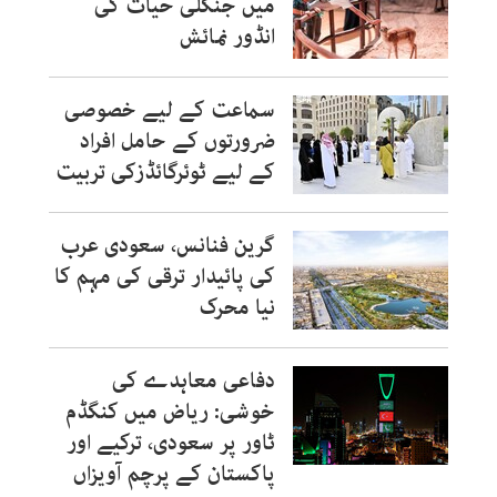
میں جنگلی حیات کی
انڈور نمائش
سماعت کے لیے خصوصی
ضرورتوں کے حامل افراد
کے لیے ٹوئرگائڈزکی تربیت
گرین فنانس، سعودی عرب
کی پائیدار ترقی کی مہم کا
نیا محرک
دفاعی معاہدے کی
خوشی: ریاض میں کنگڈم
ٹاور پر سعودی، ترکیے اور
پاکستان کے پرچم آویزاں