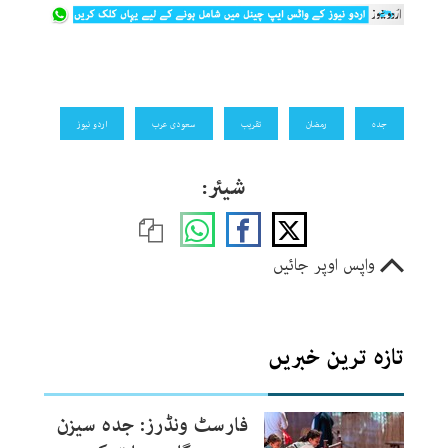
جدہ
رمضان
تقریب
سعودی عرب
اردو نیوز
شیئر:
واپس اوپر جائیں
تازہ ترین خبریں
فارسٹ ونڈرز: جدہ سیزن