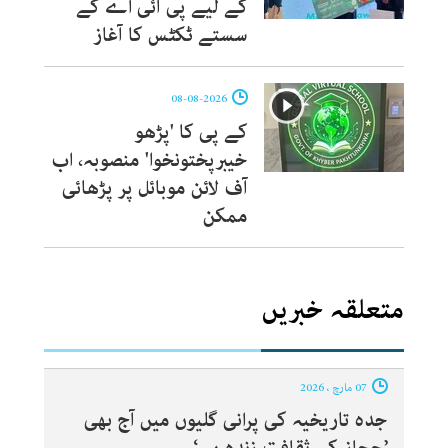
کے لیے پی آئی اے کے
سستے ٹکٹس کا آغاز
08-08-2026
کے پی کا 'پڑھو
خیبرپختونخوا' منصوبہ، اب
آف لائن موبائل پر پڑھائی
ممکن
متعلقہ خبریں
07 مارچ ، 2026
جدہ تاریخیہ کی پرانی گلیوں میں آج بھی