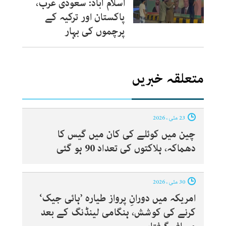
اسلام آباد: سعودی عرب،
پاکستان اور ترکیہ کے
پرچموں کی بہار
متعلقہ خبریں
23 مئی ، 2026
چین میں کوئلے کی کان میں گیس کا
دھماکہ، ہلاکتوں کی تعداد 90 ہو گئی
30 مئی ، 2026
امریکہ میں دورانِ پرواز طیارہ ’ہائی جیک‘
کرنے کی کوشش، ہنگامی لینڈنگ کے بعد