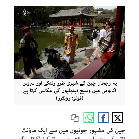
یہ رجحان چین کے شہری طرزِ زندگی اور سروس
اکانومی میں وسیع تبدیلیوں کی عکاسی کرتا ہے
(فوٹو: روئٹرز)
چین کی مشہور چوٹیوں میں سے ایک ماؤنٹ