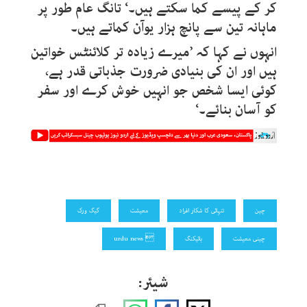
کر کے پیسے کما سکتے ہیں۔‘ تانگ عام طور پر
ماہانہ تین سے پانچ ہزار یوآن کماتے ہیں۔
انہوں نے کہا کہ ’میرے زیادہ تر کلائنٹس خواتین
ہیں اور ان کی بنیادی ضرورت جذباتی قدر ہے،
کوئی ایسا شخص جو انہیں خوش کرے اور سفر
کو آسان بنائے۔‘
چین
تنہائی کا شکار افراد
معیشت
گیگ ورک
چینی معیشت
ہائیکنگ
 urdu news
شیئر: