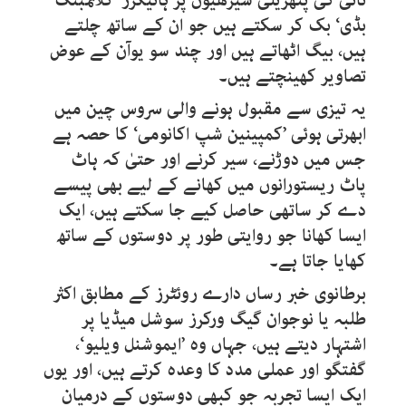
تائی کی پتھریلی سیڑھیوں پر ہائیکرز ’کلائمبنگ
بڈی‘ بک کر سکتے ہیں جو ان کے ساتھ چلتے
ہیں، بیگ اٹھاتے ہیں اور چند سو یوآن کے عوض
تصاویر کھینچتے ہیں۔
یہ تیزی سے مقبول ہونے والی سروس چین میں
ابھرتی ہوئی ’کمپینین شپ اکانومی‘ کا حصہ ہے
جس میں دوڑنے، سیر کرنے اور حتیٰ کہ ہاٹ
پاٹ ریستورانوں میں کھانے کے لیے بھی پیسے
دے کر ساتھی حاصل کیے جا سکتے ہیں، ایک
ایسا کھانا جو روایتی طور پر دوستوں کے ساتھ
کھایا جاتا ہے۔
برطانوی خبر رساں دارے روئٹرز کے مطابق اکثر
طلبہ یا نوجوان گیگ ورکرز سوشل میڈیا پر
اشتہار دیتے ہیں، جہاں وہ ’ایموشنل ویلیو‘،
گفتگو اور عملی مدد کا وعدہ کرتے ہیں، اور یوں
ایک ایسا تجربہ جو کبھی دوستوں کے درمیان