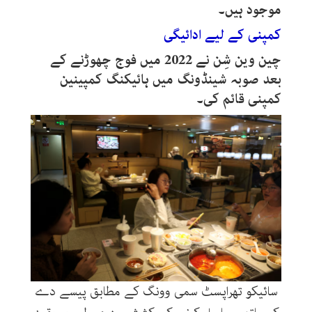
موجود ہیں۔
کمپنی کے لیے ادائیگی
چین وین شِن نے 2022 میں فوج چھوڑنے کے
بعد صوبہ شینڈونگ میں ہائیکنگ کمپینین
کمپنی قائم کی۔
سائیکو تھراپسٹ سمی وونگ کے مطابق پیسے دے