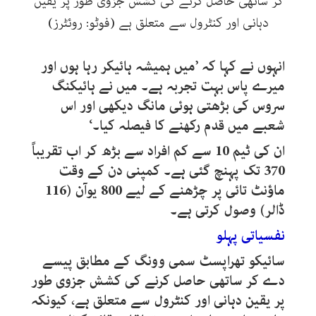
کر ساتھی حاصل کرنے کی کشش جزوی طور پر یقین
دہانی اور کنٹرول سے متعلق ہے (فوٹو: روئٹرز)
انہوں نے کہا کہ ’میں ہمیشہ ہائیکر رہا ہوں اور
میرے پاس بہت تجربہ ہے۔ میں نے ہائیکنگ
سروس کی بڑھتی ہوئی مانگ دیکھی اور اس
شعبے میں قدم رکھنے کا فیصلہ کیا۔‘
ان کی ٹیم 10 سے کم افراد سے بڑھ کر اب تقریباً
370 تک پہنچ گئی ہے۔ کمپنی دن کے وقت
ماؤنٹ تائی پر چڑھنے کے لیے 800 یوآن (116
ڈالر) وصول کرتی ہے۔
نفسیاتی پہلو
سائیکو تھراپسٹ سمی وونگ کے مطابق پیسے
دے کر ساتھی حاصل کرنے کی کشش جزوی طور
پر یقین دہانی اور کنٹرول سے متعلق ہے، کیونکہ