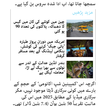
سمجھا جاتا تھا، اب ادا شدہ سروس بن گیا ہے۔
مزید پڑھیں
چین میں کوئلے کی کان میں گیس
کا دھماکہ، ہلاکتوں کی تعداد 90
ہو گئی
امریکہ میں دورانِ پرواز طیارہ
’ہائی جیک‘ کرنے کی کوشش،
ہنگامی لینڈنگ کے بعد مسافر
گرفتار
بندر انڈین عدالت کے اندر سے
نوٹوں سے بھرا بیگ لے اڑا،
’معاملہ لیگل ہے‘
اگرچہ اس ’کمپینین شپ اکانومی‘ کے حجم کے
بارے میں کوئی سرکاری ڈیٹا موجود نہیں، مگر
سرکاری میڈیا کے مطابق 2025 میں اس کی
مالیت تقریباً 50 بلین یوآن (7.4 بلین ڈالر) تھی۔