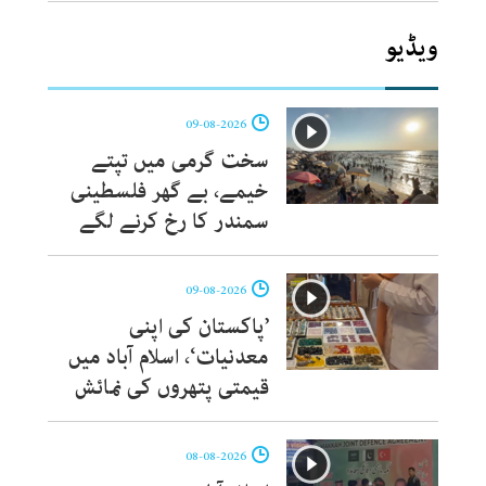
ویڈیو
09-08-2026
سخت گرمی میں تپتے
خیمے، بے گھر فلسطینی
سمندر کا رخ کرنے لگے
09-08-2026
’پاکستان کی اپنی
معدنیات‘، اسلام آباد میں
قیمتی پتھروں کی نمائش
08-08-2026