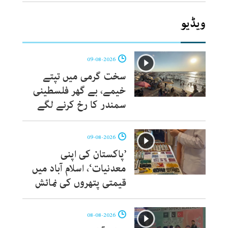
ویڈیو
09-08-2026
سخت گرمی میں تپتے
خیمے، بے گھر فلسطینی
سمندر کا رخ کرنے لگے
09-08-2026
’پاکستان کی اپنی
معدنیات‘، اسلام آباد میں
قیمتی پتھروں کی نمائش
08-08-2026