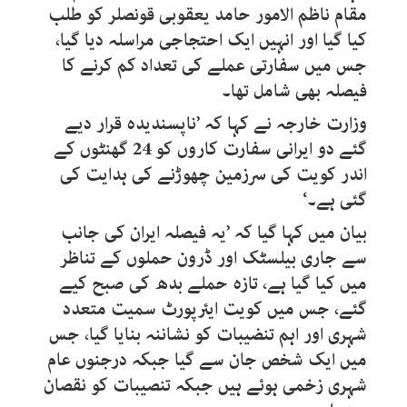
مقام ناظم الامور حامد یعقوبی قونصلر کو طلب
کیا گیا اور انہیں ایک احتجاجی مراسلہ دیا گیا،
جس میں سفارتی عملے کی تعداد کم کرنے کا
فیصلہ بھی شامل تھا۔
وزارت خارجہ نے کہا کہ ’ناپسندیدہ قرار دیے
گئے دو ایرانی سفارت کاروں کو 24 گھنٹوں کے
اندر کویت کی سرزمین چھوڑنے کی ہدایت کی
گئی ہے۔‘
بیان میں کہا گیا کہ ’یہ فیصلہ ایران کی جانب
سے جاری بیلسٹک اور ڈرون حملوں کے تناظر
میں کیا گیا ہے، تازہ حملے بدھ کی صبح کیے
گئے، جس میں کویت ایئرپورٹ سمیت متعدد
شہری اور اہم تنضیبات کو نشاننہ بنایا گیا، جس
میں ایک شخص جان سے گیا جبکہ درجنوں عام
شہری زخمی ہوئے ہیں جبکہ تنصیبات کو نقصان