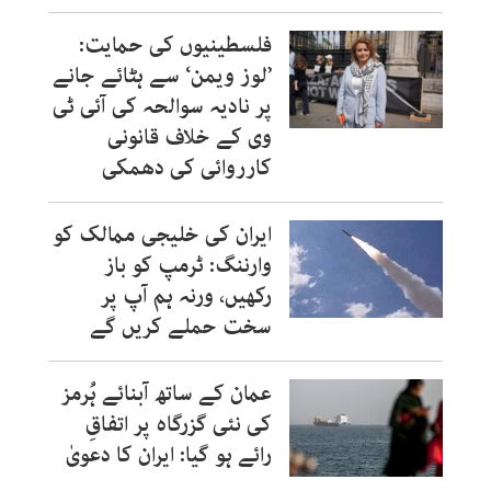
فلسطینیوں کی حمایت:
’لوز ویمن‘ سے ہٹائے جانے
پر نادیہ سوالحہ کی آئی ٹی
وی کے خلاف قانونی
کارروائی کی دھمکی
ایران کی خلیجی ممالک کو
وارننگ: ٹرمپ کو باز
رکھیں، ورنہ ہم آپ پر
سخت حملے کریں گے
عمان کے ساتھ آبنائے ہُرمز
کی نئی گزرگاہ پر اتفاقِ
رائے ہو گیا: ایران کا دعویٰ