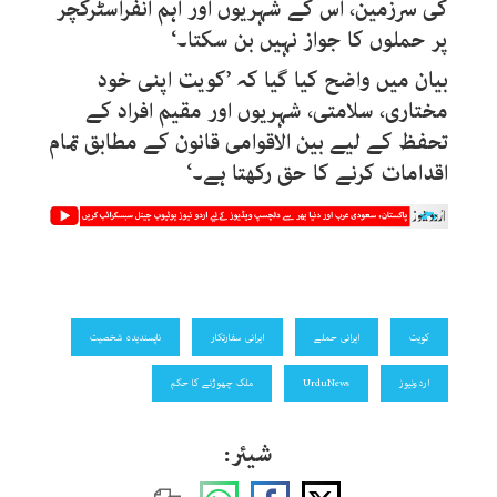
کی سرزمین، اس کے شہریوں اور اہم انفراسٹرکچر
پر حملوں کا جواز نہیں بن سکتا۔‘
بیان میں واضح کیا گیا کہ ’کویت اپنی خود
مختاری، سلامتی، شہریوں اور مقیم افراد کے
تحفظ کے لیے بین الاقوامی قانون کے مطابق تمام
اقدامات کرنے کا حق رکھتا ہے۔‘
کویت
ایرانی حملے
ایرانی سفارتکار
ناپسندیدہ شخصیت
اردونیوز
UrduNews
ملک چھوڑنے کا حکم
شیئر: