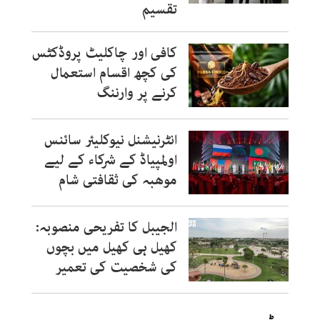
تقسیم
کافی اور چاکلیٹ پروڈکٹس
کی کچھ اقسام استعمال
کرنے پر وارننگ
انٹرنیشنل نیوکلیئر سائنس
اولمپیاڈ کے شرکاء کے لیے
موھبہ کی ثقافتی شام
الجیبل کا تفریحی منصوبہ:
کھیل ہی کھیل میں بچوں
کی شخصیت کی تعمیر