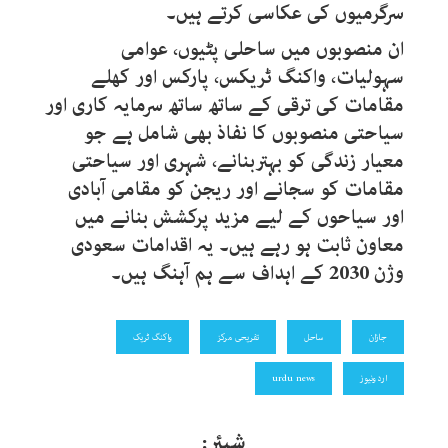
سرگرمیوں کی عکاسی کرتے ہیں۔
ان منصوبوں میں ساحلی پٹیوں، عوامی
سہولیات، واکنگ ٹریکس، پارکس اور کھلے
مقامات کی ترقی کے ساتھ ساتھ سرمایہ کاری اور
سیاحتی منصوبوں کا نفاذ بھی شامل ہے جو
معیار زندگی کو بہتربنانے، شہری اور سیاحتی
مقامات کو سجانے اور ریجن کو مقامی آبادی
اور سیاحوں کے لیے مزید پرکشش بنانے میں
معاون ثابت ہو رہے ہیں۔ یہ اقدامات سعودی
وژن 2030 کے اہداف سے ہم آہنگ ہیں۔
جازان
ساحل
تفریحی مرکز
واکنگ ٹریک
اردونیوز
urdu news
شیئر: