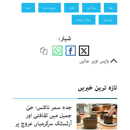
فیفا
ورلڈ کپ
فٹبال
سعودی عرب
فینز
اردو نیوز
سوال و جواب
شیئر:
واپس اوپر جائیں
تازہ ترین خبریں
جدہ سمر نائٹس: حیّ
جمیل میں ثقافتی اور
آرٹسٹک سرگرمیاں عروج پر