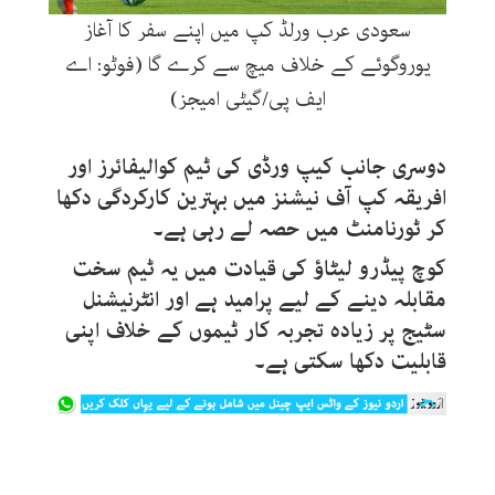
سعودی عرب ورلڈ کپ میں اپنے سفر کا آغاز
یوروگوئے کے خلاف میچ سے کرے گا (فوٹو: اے
ایف پی/گیٹی امیجز)
دوسری جانب کیپ ورڈی کی ٹیم کوالیفائرز اور
افریقہ کپ آف نیشنز میں بہترین کارکردگی دکھا
کر ٹورنامنٹ میں حصہ لے رہی ہے۔
کوچ پیڈرو لیٹاؤ کی قیادت میں یہ ٹیم سخت
مقابلہ دینے کے لیے پرامید ہے اور انٹرنیشنل
سٹیج پر زیادہ تجربہ کار ٹیموں کے خلاف اپنی
قابلیت دکھا سکتی ہے۔