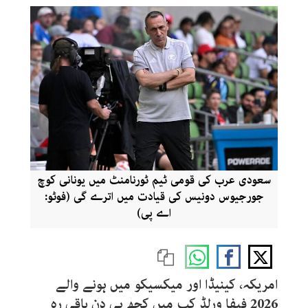
سعودی عرب کی قومی ٹیم ٹورنامنٹ میں یونانی کوچ
جورجیوس دونیس کی قیادت میں اترے گی (فوٹو:
اے پی)
امریکہ، کینیڈا اور میکسیکو میں ہونے والے
2026 فیفا ورلڈ کپ میں کچھ ہی دن باقی رہ