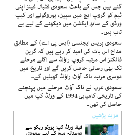
گئے ہیں جس کے باعث سعودی فٹبال فینز اپنی
ٹیم کو گروپ ایچ میں سپین، یوروگوئے اور کیپ
ورڈی کے ساتھ ایکشن میں دیکھنے کے لیے بے
تاب ہیں۔
سعودی پریس ایجنسی (ایس پی اے) کے مطابق
مداح اس بات کی امید کر رہے ہیں کہ گرین
فالکنز اس مرتبہ گروپ راؤنڈ سے اگلے مرحلے
تک بھی رسائی حاصل کریں گے اور تاریخ میں
دوسری مرتبہ ناک آؤٹ راؤنڈ کھیلیں گے۔
سعودی عرب نے ناک آؤٹ مرحلے میں پہنچنے
کی تاریخی کامیابی 1994 کے ورلڈ کپ میں
حاصل کی تھی۔
مزید پڑھیں
فیفا ورلڈ کپ: پورٹو ریکو سے
دوستانہ میچ کے لیے سعودی