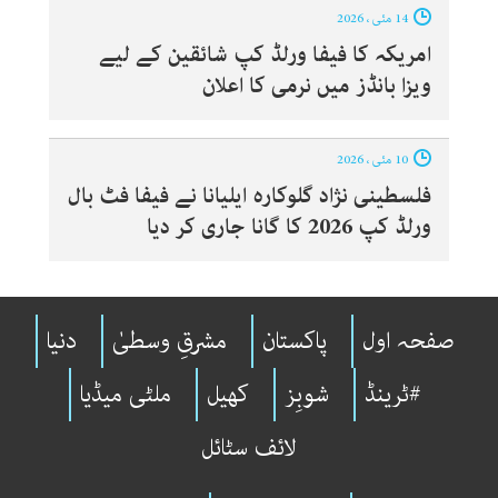
14 مئی ، 2026
امریکہ کا فیفا ورلڈ کپ شائقین کے لیے
ویزا بانڈز میں نرمی کا اعلان
10 مئی ، 2026
فلسطینی نژاد گلوکارہ ایلیانا نے فیفا فٹ بال
ورلڈ کپ 2026 کا گانا جاری کر دیا
صفحہ اول
پاکستان
مشرقِ وسطیٰ
دنیا
#ٹرینڈ
شوبِز
کھیل
ملٹی میڈیا
لائف سٹائل