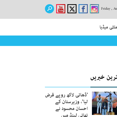
Friday , A
لٹی میڈیا
ترین خبریں
’ڈھائی لاکھ روپے قرض
لیا‘، وزیرستان کے
احسان محسود نے
تھائی لینڈ میں