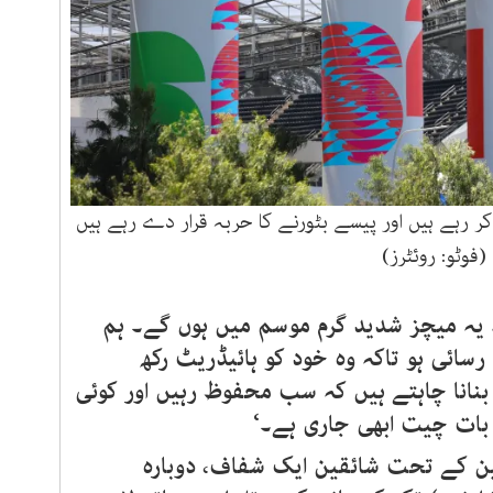
کر رہے ہیں اور پیسے بٹورنے کا حربہ قرار دے رہے ہیں
(فوٹو: روئٹرز)
ہ یہ میچز شدید گرم موسم میں ہوں گے۔ ہم
رسائی ہو تاکہ وہ خود کو ہائیڈریٹ رکھ
بنانا چاہتے ہیں کہ سب محفوظ رہیں اور کوئی
ہ بات چیت ابھی جاری ہے۔‘
ین کے تحت شائقین ایک شفاف، دوبارہ