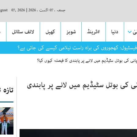
جمعہ ، 07 اگست ، 2026
|
ugust 07, 2026
ٰ
دنیا
#ٹرینڈ
شوبز
کھیل
لائف سٹائل
م
 فیسٹیول: کھجوروں کی براہ راست نیلامی کیسے کی جاتی ہے؟
انی کی بوتل سٹیڈیم میں لانے پر پابندی کا فیصلہ کیوں کیا؟
ی کی بوتل سٹیڈیم میں لانے پر پابندی
تازہ 