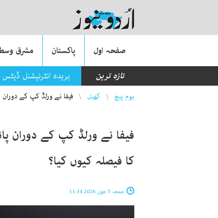
صفحہ اول
پاکستان
مشرق وسطی
تازہ ترین
بریدہ انٹرنیشنل ڈیٹس
You are here
ہوم پیچ
کھیل
فیفا نے ورلڈ کپ کے دوران پ
فیفا نے ورلڈ کپ کے دوران پان
کا فیصلہ کیوں کیا؟
جمعہ 5 جون 2026 11:34