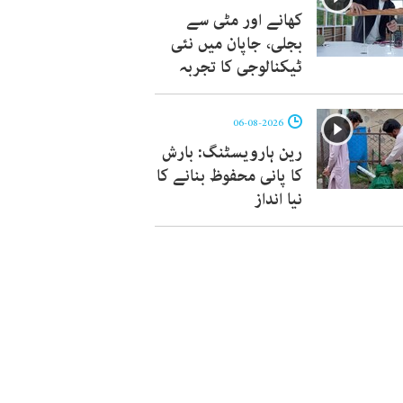
کھانے اور مٹی سے
بجلی، جاپان میں نئی
ٹیکنالوجی کا تجربہ
06-08-2026
رین ہارویسٹنگ: بارش
کا پانی محفوظ بنانے کا
نیا انداز