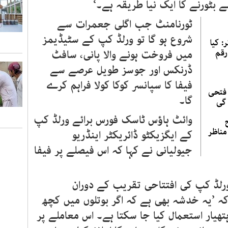
سے بٹورنے کا ایک نیا طریقہ ہے۔‘
ٹورنامنٹ جب اگلی جعمرات سے
شروع ہو گا تو ورلڈ کپ کے سٹیڈیمز
: کیا
رقم
میں فروخت ہونے والا پانی، سافٹ
ڈرنکس اور جوسز طویل عرصے سے
فیفا کا سپانسر کوکا کولا فراہم کرے
 فتحی
گا۔
 گی
وائٹ ہاؤس ٹاسک فورس برائے ورلڈ کپ
مناظر
کے ایگزیکٹو ڈائریکٹر اینڈریو
جیولیانی نے کہا کہ اس فیصلے پر فیفا
رلڈ کپ کی افتتاحی تقریب کے دوران
ہ ’یہ خدشہ بھی ہے کہ اگر بوتلوں میں کچھ
ہتھیار استعمال کیا جا سکتا ہے۔ اس معاملے پر