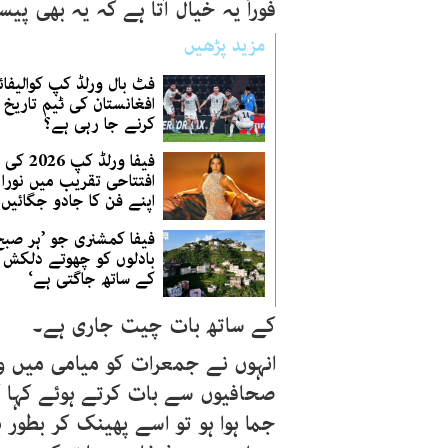
فوراً یہ خیال آتا ہے کہ یہ بھی پی
مزید پڑھیں
فٹ بال ورلڈ کپ کوالیفائر
افغانستان کی ٹیم تاریخ 
کرنے جا رہی ہے؟
فیفا ورلڈ کپ 2026 کی
افتتاحی تقریب میں نورا
اپنے فن کا جادو جگائیں
فیفا کمشنری جو ’ہر صبح
بادلوں کو چھوتے دلکش 
کے ساتھ جاگتی ہے‘
کے ساتھ بات چیت جاری ہے۔
انہوں نے جمعرات کو میامی میں و
صحافیوں سے بات کرتے ہوئے کہا ک
جما ہوا ہو تو اسے پھینک کر بطور 