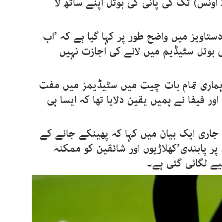
استعمال ہونے والی ایک لیٹر (33.8 اونس) تک کی پانی کی بوتل اپنے ساتھ لا
ستاویز میں واضح طور پر کہا گیا ہے کہ ’اب
 بوتل سٹیڈیم میں لانے کی اجازت نہیں
’ہماری تمام بات چیت میں سٹیڈیمز میں مفت
اور فیفا نے ہمیں یقین دلایا تھا کہ ایسا ہی
 جاری ایک بیان میں کہا کہ پھینکے جانے کے
پر پابندی’کھلاڑیوں اور شائقین کو ممکنہ
ے لگائی گئی ہے۔