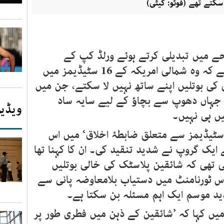
 سکتے تھے (فوٹو: گیٹی)
حے میں تبدیلی کرتے ہوئے ورلڈ کپ کے
شائقین پر یہ پابندی عائد کر دی ہے کہ وہ شمالی امریکہ کے 16 سٹیڈیمز میں
نی کی بوتلیں اپنے ساتھ نہیں لا سکتے، جن میں
جہاں دھوپ سے بچاؤ کے لیے سایہ ساد
ویڈیو
ں ہی نہیں۔
ٹیڈیمز سے متعلق ضابطۂ اخلاق‘ میں اس
 ایک گروپ نے شدید تنقید کی۔ ان کا کہنا تھا
ئی تھی کہ شائقین پلاسٹک کی خالی بوتلیں
 اس ٹورنامنٹ میں دستیاب بلامعاوضہ پانی سے
ید موسم ایک اہم مسئلہ بن سکتا ہے۔
میں کہا کہ ’شائقین کے ذہن میں فطری طور پر