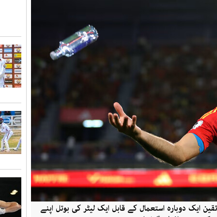
ین ایک دوبارہ استعمال کے قابل ایک لیٹر کی بوتل اپنے