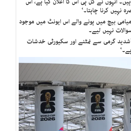
یں۔ انہوں نے کل ہی اس کا اعلان کیا ہے، اس
 نہیں کرنا چاہتا۔‘
میامی بیچ میں ہونے والے اس ایونٹ میں موجود
والات نہیں لیے۔
 ’شدید گرمی سے نمٹنے اور سکیورٹی خدشات
ہے۔‘