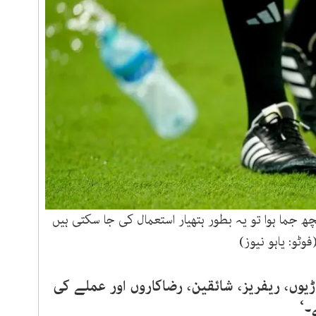
ھ جما ہوا تو یہ بطور ہتھیار استعمال کی جا سکتی ہیں
فوٹو: یاہو نیوز)
لاڑیوں، ریفریز، شائقین، رضاکاروں اور عملے کی
۔‘