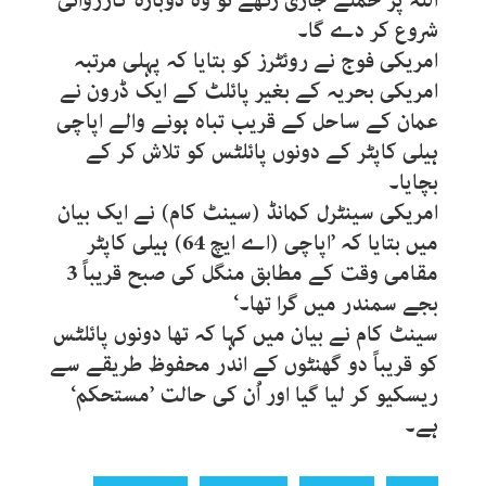
اللہ پر حملے جاری رکھے تو وہ دوبارہ کارروائی
شروع کر دے گا۔
امریکی فوج نے روئٹرز کو بتایا کہ پہلی مرتبہ
امریکی بحریہ کے بغیر پائلٹ کے ایک ڈرون نے
عمان کے ساحل کے قریب تباہ ہونے والے اپاچی
ہیلی کاپٹر کے دونوں پائلٹس کو تلاش کر کے
بچایا۔
امریکی سینٹرل کمانڈ (سینٹ کام) نے ایک بیان
میں بتایا کہ ’اپاچی (اے ایچ 64) ہیلی کاپٹر
مقامی وقت کے مطابق منگل کی صبح قریباً 3
بجے سمندر میں گرا تھا۔‘
سینٹ کام نے بیان میں کہا کہ تھا دونوں پائلٹس
کو قریباً دو گھنٹوں کے اندر محفوظ طریقے سے
ریسکیو کر لیا گیا اور اُن کی حالت ’مستحکم‘
ہے۔