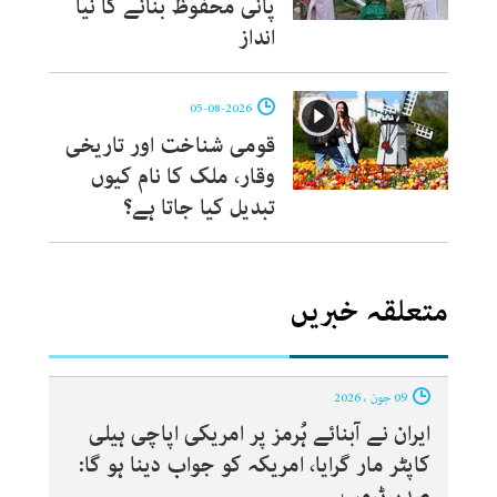
پانی محفوظ بنانے کا نیا
انداز
05-08-2026
قومی شناخت اور تاریخی
وقار، ملک کا نام کیوں
تبدیل کیا جاتا ہے؟
متعلقہ خبریں
09 جون ، 2026
ایران نے آبنائے ہُرمز پر امریکی اپاچی ہیلی
کاپٹر مار گرایا، امریکہ کو جواب دینا ہو گا:
صدر ٹرمپ