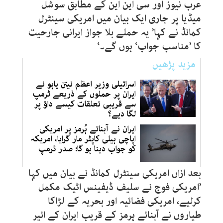
عرب نیوز اور سی این این کے مطابق سوشل
میڈیا پر جاری ایک بیان میں امریکی سینٹرل
کمانڈ نے کہا’ یہ حملے بلا جواز ایرانی جارحیت
کا ’مناسب جواب‘ ہوں گے۔‘
مزید پڑھیں
اسرائیلی وزیر اعظم نیتن یاہو نے
ایران پر حملوں کے ذریعے ٹرمپ
سے قریبی تعلقات کیسے داؤ پر
لگا دیے؟
ایران نے آبنائے ہُرمز پر امریکی
اپاچی ہیلی کاپٹر مار گرایا، امریکہ
کو جواب دینا ہو گا: صدر ٹرمپ
بعد ازاں امریکی سینٹرل کمانڈ نے بیان میں کہا
’امریکی فوج نے سلیف ڈیفینس اٹیک مکمل
کرلیے، امریکی فضائیہ اور بحریہ کے لڑاکا
طیاروں نے آبنائے ہرمز کے قریب ایران کے ائیر