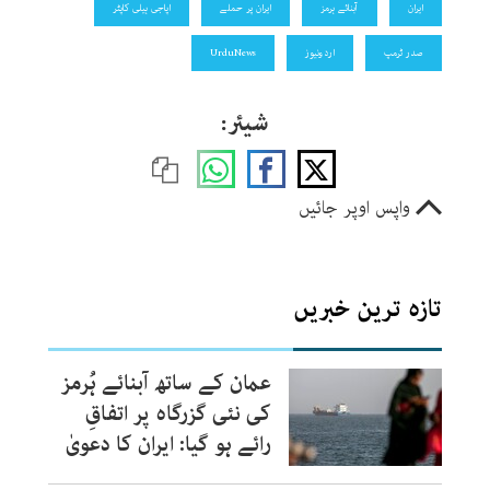
ایران
آبنائے ہرمز
ایران پر حملے
اپاجی ہیلی کاپٹر
صدر ٹرمپ
اردونیوز
UrduNews
شیئر:
واپس اوپر جائیں
تازہ ترین خبریں
عمان کے ساتھ آبنائے ہُرمز
کی نئی گزرگاہ پر اتفاقِ
رائے ہو گیا: ایران کا دعویٰ