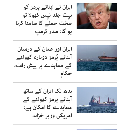
ایران نے آبنائے ہرمز کو
بہت جلد نہیں کھولا تو
سخت حملے کا سامنا کرنا
ہو گا: صدر ٹرمپ
ایران اور عمان کے درمیان
آبنائے ہُرمز دوبارہ کھولنے
کے معاہدے پر پیش رفت،
حکام
بدھ تک ایران کے ساتھ
آبنائے ہرمز کھولنے کے
معاہدے کا امکان ہے:
امریکی وزیر خزانہ