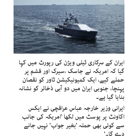
ایران کے سرکاری ٹیلی ویژن کی رپورٹ میں کہا
گیا کہ امریکہ نے جاسک ،سیرک اور قشم پر
حملے کیے، ایک کمیونیکیشن ٹاور کو نقصان
پہنچا، جنوبی ایران میں دو آبی ذخائر کو نشانہ
بنایا گیا ہے۔
ایرانی وزیر خارجہ عباس عراقچی نے ایکس
اکاونٹ پر پوسٹ میں لکھا ’امریکہ کی جانب
سے کوئی بھی حملہ ’بغیر جواب‘ نہیں جانے
دے گا۔‘