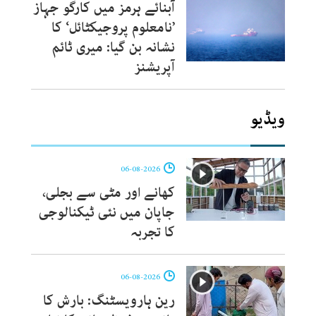
آبنائے ہرمز میں کارگو جہاز
’نامعلوم پروجیکٹائل‘ کا
نشانہ بن گیا: میری ٹائم
آپریشنز
ویڈیو
06-08-2026
کھانے اور مٹی سے بجلی،
جاپان میں نئی ٹیکنالوجی
کا تجربہ
06-08-2026
رین ہارویسٹنگ: بارش کا