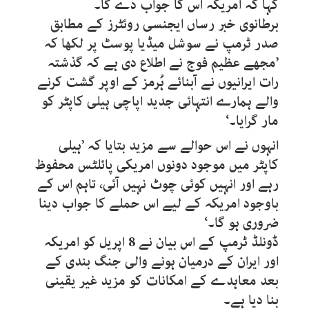
کہا کہ امریکہ اس کا جواب دے گا۔
برطانوی خبر رساں ایجنسی روئٹرز کے مطابق
صدر ٹرمپ نے سوشل میڈیا پوسٹ پر لکھا کہ
’مجھے عظیم فوج نے اطلاع دی ہے کہ گذشتہ
رات ایرانیوں نے آبنائے ہُرمز کے اوپر گشت کرنے
والے ہمارے انتہائی جدید اپاچی ہیلی کاپٹر کو
مار گرایا۔‘
انہوں نے اس حوالے سے مزید بتایا کہ ’ہیلی
کاپٹر میں موجود دونوں امریکی پائلٹس محفوظ
رہے اور انہیں کوئی چوٹ نہیں آئی، تاہم اس کے
باوجود امریکہ کے لیے اس حملے کا جواب دینا
ضروری ہو گا۔‘
ڈونلڈ ٹرمپ کے اس بیان نے 8 اپریل کو امریکہ
اور ایران کے درمیان ہونے والی جنگ بندی کے
بعد معاہدے کے امکانات کو مزید غیر یقینی
بنا دیا ہے۔