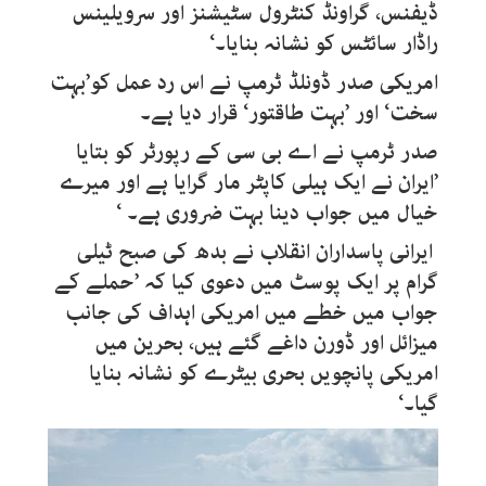
ڈیفنس، گراونڈ کنٹرول سٹیشنز اور سرویلینس
راڈار سائٹس کو نشانہ بنایا۔‘
امریکی صدر ڈونلڈ ٹرمپ نے اس رد عمل کو’بہت
سخت‘ اور ’بہت طاقتور‘ قرار دیا ہے۔
صدر ٹرمپ نے اے بی سی کے رپورٹر کو بتایا
’ایران نے ایک ہیلی کاپٹر مار گرایا ہے اور میرے
خیال میں جواب دینا بہت ضروری ہے۔ ‘
ایرانی پاسداران انقلاب نے بدھ کی صبح ٹیلی
گرام پر ایک پوسٹ میں دعوی کیا کہ ’حملے کے
جواب میں خطے میں امریکی اہداف کی جانب
میزائل اور ڈورن داغے گئے ہیں، بحرین میں
امریکی پانچویں بحری بیٹرے کو نشانہ بنایا
گیا۔‘