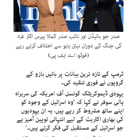
صدر جو بائیڈن اور نائب صدر کمالا ہیرس اکثر غزہ
کی جنگ کے دوران نیتن یاہو سے اختلاف کرتے رہے
(فوٹو: اے ایف پی)
ٹرمپ کے تازہ ترین بیانات پر بائیں بازو کے
گروہوں نے فوری تنقید کی۔
یہودی ڈیموکریٹک کونسل آف امریکہ کی سربراہ
ہالی سوفر نے کہا کہ ’وہ اسرائیل کے وجود کو
اپنے ساتھ مشروط کر رہے ہیں، یہ ان یہودیوں
کی بھاری اکثریت کے لیے انتہائی توہین آمیز ہے
جو اسرائیل کے مستقبل کی فکر کرتے ہیں۔‘