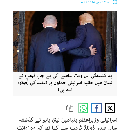
بدھ 17 جون 2026 6:42
یہ کشیدگی اس وقت سامنے آئی ہے جب ٹرمپ نے
لبنان میں حالیہ اسرائیلی حملوں پر تنقید کی (فوٹو:
اے پی)
اسرائیلی وزیراعظم بنیامین نیتن یاہو نے گذشتہ
سال صدر ڈونلڈ ٹرمپ سے کہا تھا کہ وہ ’وائٹ