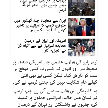
بیروت پر اسرائیلی حملے نہیں
ہونے چاہیے تھے، صدر ڈونلڈ
ٹرمپ
ایران سے معاہدہ چند گھنٹوں میں
متوقع، ٹرمپ کا اسرائیل پر تاخیر
کرانے کا الزام: ایکسیوس
امریکہ اور ایران کے درمیان
معاہدہ اسرائیل کے لیے ’تباہ کُن‘
ہے: تجزیہ کار
نیتن یاہو کی وزارتِ عظمیٰ چار امریکی صدور پر
محیط ہے، اور انہوں نے کسی نہ کسی موقع پر
سب کو ناراض کیا۔ لیکن کسی نے بھی اتنی
کھلے عام شکایت نہیں کی جتنی ٹرمپ نے کی۔
یہ کشیدگی اس وقت سامنے آئی ہے جب ٹرمپ
نے لبنان میں حالیہ اسرائیلی حملوں پر تنقید
کی، جنہوں نے واشنگٹن اور تہران کے درمیان