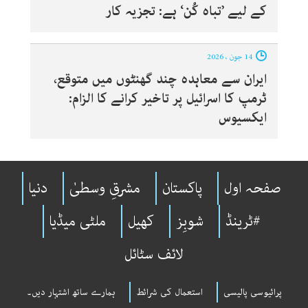
کے لیے ’تباہ کُن‘ ہے: تجزیہ کار
14 جون ، 2026
ایران سے معاہدہ چند گھنٹوں میں متوقع،
ٹرمپ کا اسرائیل پر تاخیر کرانے کا الزام:
ایکسیوس
صفحہ اول
پاکستان
مشرقِ وسطیٰ
دنیا
#ٹرینڈ
شوبِز
کھیل
ملٹی میڈیا
لائف سٹائل
پرائیوسی پالیسی
استعمال کی شرائط
ہمارے ساتھ اشتہار دیں۔