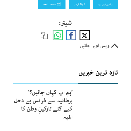
بنیامین تیتن یاہو
ڈونلڈ ٹرمپ
 urdu news
شیئر:
واپس اوپر جائیں
تازہ ترین خبریں
’ہم اب کہاں جائیں؟‘
برطانیہ سے فرانس بے دخل
کیے گئے تارکینِ وطن کا
المیہ