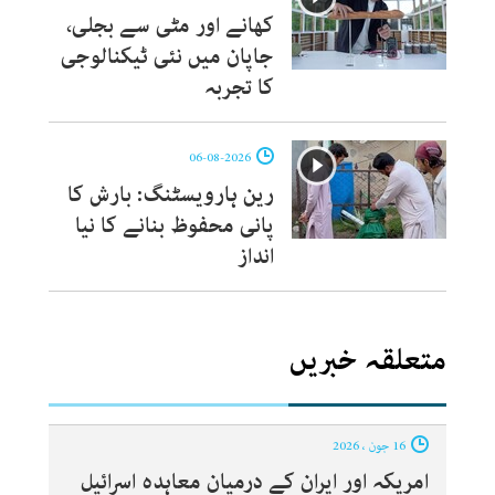
کھانے اور مٹی سے بجلی،
جاپان میں نئی ٹیکنالوجی
کا تجربہ
06-08-2026
رین ہارویسٹنگ: بارش کا
پانی محفوظ بنانے کا نیا
انداز
متعلقہ خبریں
16 جون ، 2026
امریکہ اور ایران کے درمیان معاہدہ اسرائیل