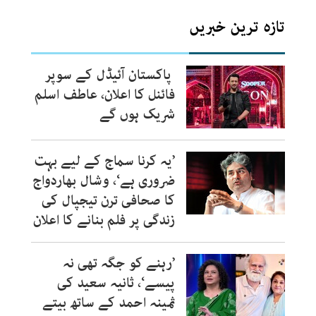
تازہ ترین خبریں
پاکستان آئیڈل کے سوپر
فائنل کا اعلان، عاطف اسلم
شریک ہوں گے
’یہ کرنا سماج کے لیے بہت
ضروری ہے‘، وشال بھاردواج
کا صحافی ترن تیجپال کی
زندگی پر فلم بنانے کا اعلان
’رہنے کو جگہ تھی نہ
پیسے‘، ثانیہ سعید کی
ثمینہ احمد کے ساتھ بیتے