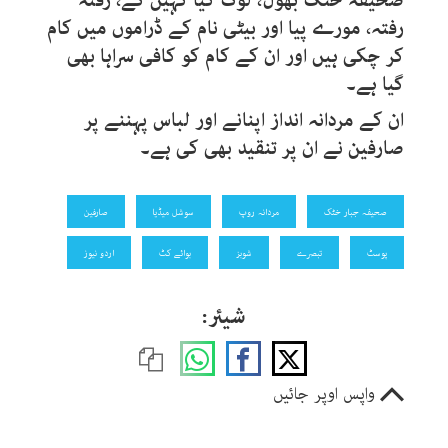
صحیفہ خٹک بھول، لوگ کیا کہیں گے، رفتہ
رفتہ، مورے پیا اور بیٹی نام کے ڈراموں میں کام
کر چکی ہیں اور ان کے کام کو کافی سراہا بھی
گیا ہے۔
ان کے مردانہ انداز اپنانے اور لباس پہننے پر
صارفین نے ان پر تنقید بھی کی ہے۔
صحیفہ جبار خٹک
مردانہ روپ
سوشل میڈیا
صارفین
پوسٹ
تبصرے
شوبز
بوائے کٹ
اردو نیوز
شیئر:
واپس اوپر جائیں