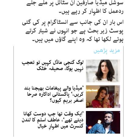
سوشل میڈیا صارفین ان سٹائل پر ملے جلے
ردعمل کا اظہار کر رہے ہیں۔
اس بار ان کی جانب سے انسٹاگرام پر کی گئی
پوسٹ زیر بحث ہے جو انہوں نے شیئر کرتے
ہوئے لکھا تھا کہ وہ اپنے گاؤں میں ہیں۔
مزید پڑھیں
لوگ گنجی ماڈل کہیں تو تعجب
نہیں ہوگا، صحیفہ خٹک
’میڈیا والے پیغامات بھیجنا بند
کریں،‘ پاکستانی اداکارہ صرحا
اصغر برہم کیوں؟
’ایک وقت تھا جب دوست کھانا
دیتے تھے‘، عاطف اسلم کا لندن
کنسرٹ میں اظہارِ خیال