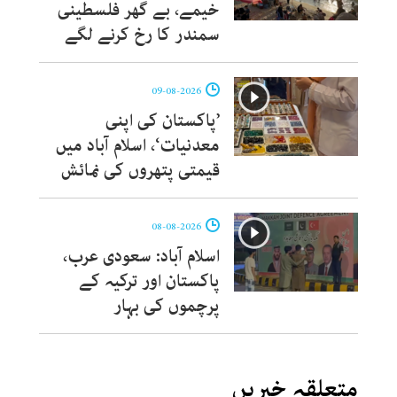
خیمے، بے گھر فلسطینی
سمندر کا رخ کرنے لگے
09-08-2026
’پاکستان کی اپنی
معدنیات‘، اسلام آباد میں
قیمتی پتھروں کی نمائش
08-08-2026
اسلام آباد: سعودی عرب،
پاکستان اور ترکیہ کے
پرچموں کی بہار
متعلقہ خبریں