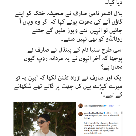
دیا گیا۔
بلال اشعر نامی صارف نے صحیفہ خٹک کو اپنے
گاؤں آنے کی دعوت ہوئے کہا کہ اگر وہ وہاں آ
جائیں تو انہیں اتنے ویوز ملیں گے جتنے
رونالڈو کو بھی نہیں ملتے۔
اسی طرح سنیا نام کے ہینڈل نے صارف نے
پوچھا کہ آخر انہوں نے یہ مردانہ روپ کیوں
دھارا ہے؟
ایک اور صارف نے ازراہ تفنن لکھا کہ ’بہن یہ تو
میرے کپڑے ہیں کل چھت پر ڈالے تھے سُکھانے
کے لیے۔‘