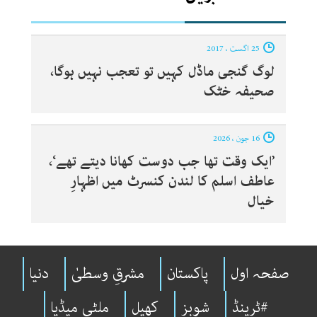
25 اگست ، 2017
لوگ گنجی ماڈل کہیں تو تعجب نہیں ہوگا،
صحیفہ خٹک
16 جون ، 2026
’ایک وقت تھا جب دوست کھانا دیتے تھے‘،
عاطف اسلم کا لندن کنسرٹ میں اظہارِ
خیال
صفحہ اول
پاکستان
مشرقِ وسطیٰ
دنیا
#ٹرینڈ
شوبِز
کھیل
ملٹی میڈیا