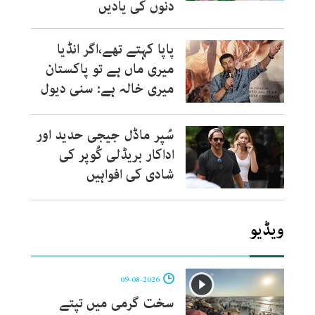
دنوں کی یادیں
پاپا کہتے تھے،اگر انڈیا
میری ماں ہے تو پاکستان
میری خالہ ہے: سنی دیول
سُپر ماڈل جیجی حدید اور
اداکار بریڈلی کُوپر کی
شادی کی افواہیں
ویڈیو
09-08-2026
سخت گرمی میں تپتے