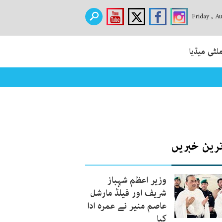
Friday , A
لٹی میڈیا
ترین خبریں
وزیر اعظم شہباز
شریف اور فیلڈ مارشل
عاصم منیر نے عمرہ ادا
کیا