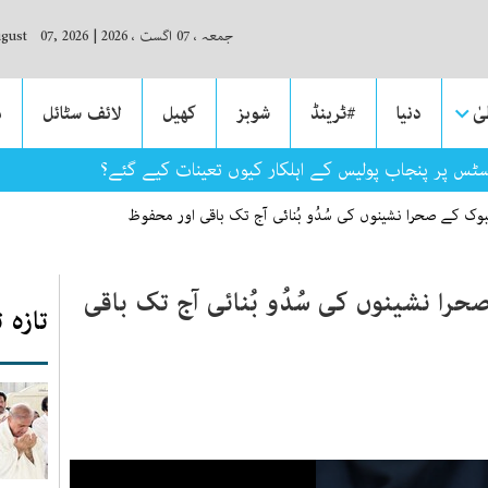
جمعہ ، 07 اگست ، 2026
|
ugust 07, 2026
ٰ
دنیا
#ٹرینڈ
شوبز
کھیل
لائف سٹائل
م
سٹس پر پنجاب پولیس کے اہلکار کیوں تعینات کیے گئے؟
 تبوک کے صحرا نشینوں کی سُدُو بُنائی آج تک باقی اور محفوظ
صحرا نشینوں کی سُدُو بُنائی آج تک باقی
تازہ 