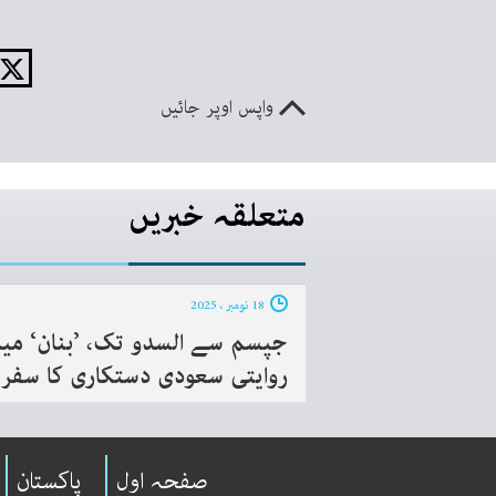
واپس اوپر جائیں
متعلقہ خبریں
18 نومبر ، 2025
جپسم سے السدو تک، ’بنان‘ می
روایتی سعودی دستکاری کا سفر
صفحہ اول
پاکستان