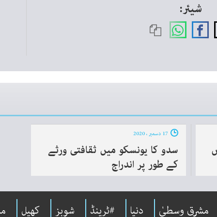
شیئر:
17 دسمبر ، 2020
ں
سدو کا یونسکو میں ثقافتی ورثے
کے طور پر اندراج
مشرقِ وسطیٰ
دنیا
#ٹرینڈ
شوبِز
کھیل
مل