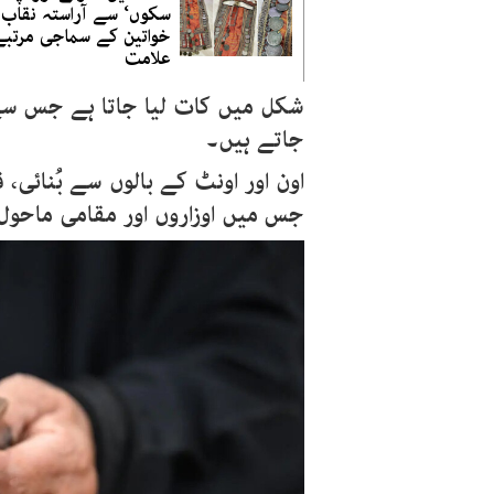
سکوں‘ سے آراستہ نقاب
خواتین کے سماجی مرتبے
علامت
شکل میں کات لیا جاتا ہے جس سے
جاتے ہیں۔
اون اور اونٹ کے بالوں سے بُنائی،
جس میں اوزاروں اور مقامی ماحول 