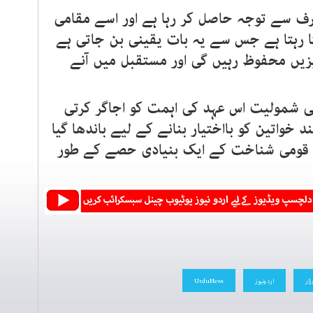
طرف سے توجہ حاصل کر رہا ہے اور اسے مقامی
ا رہتا ہے جس سے یہ بات یقینی بن جاتی ہے
یزیں محفوظ رہیں گی اور مستقبل میں آنے
 کی شمولیت اس عہد کی اہمت کو اجاگر کرتی
د خواتین کو بااختیار بنانے کے لیے باندھا گیا
ی قومی شناخت کے ایک بنیادی حصے کے طور
زار
اردونیوز
UrduNews