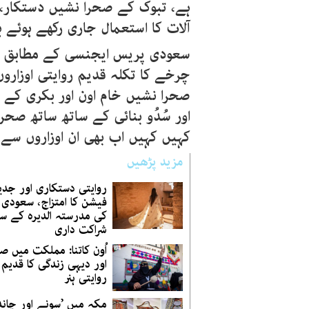
ہے، تبوک کے صحرا نشیں دستکار، ا
آلات کا استعمال جاری رکھے ہوئے ہی
سعودی پریس ایجنسی کے مطابق ک
چرخے کا تکلہ قدیم روایتی اوزار
صحرا نشیں خام اون اور بکری کے با
اور سُدُو بنائی کے ساتھ ساتھ صح
کہیں کہیں اب بھی ان اوزاروں سے ی
مزید پڑھیں
روایتی دستکاری اور جدی
فیشن کا امتزاج، سعودی ب
کی مدرستہ الدیرہ کے سا
شراکت داری
اُون کاتنا: مملکت میں ص
اور دیہی زندگی کا قدیم 
روایتی ہنر
مکہ میں ’سونے اور چان