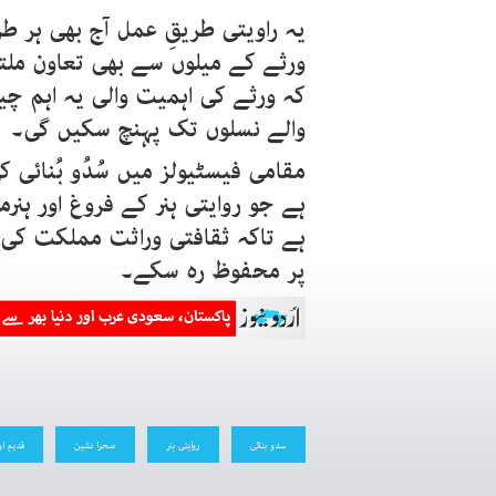
یہ راویتی طریقِ عمل آج بھی ہر 
ورثے کے میلوں سے بھی تعاون ملت
کہ ورثے کی اہمیت والی یہ اہم چ
والے نسلوں تک پہنچ سکیں گی۔
مقامی فیسٹیولز میں سُدُو بُنائی
ہے جو روایتی ہنر کے فروغ اور ہنرمن
ہے تاکہ ثقافتی وراثت مملکت ک
پر محفوظ رہ سکے۔
سدو بنائی
روایتی ہنر
صحرا نشین
قدیم او