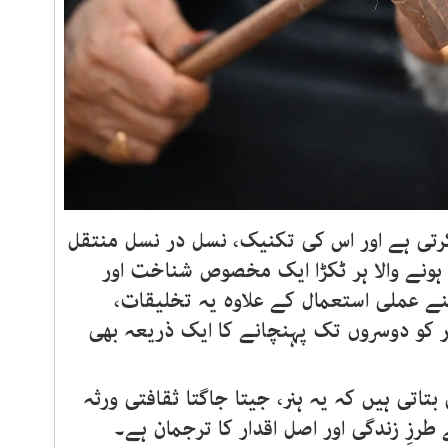
ر کرتی ہے اور اس کی تکنیک، نسل در نسل منتقل
ہونے والا ہر ٹکڑا ایک مخصوص شناخت اور
پنے عملی استعمال کے علاوہ یہ تخلیقات،
 کو دوسروں تک پہنچانے کا ایک ذریعہ بھی
تاتی ہیں کہ یہ ہنر، جیتا جاگتا ثقافتی ورثہ
رزِ زندگی اور اصل اقدار کا ترجمان ہے۔