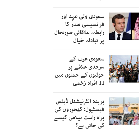
سعودی ولی عہد اور
فرانسیسی صدر کا
رابطہ، علاقائی صورتحال
پر تبادلہ خیال
سعودی عرب کے
سرحدی علاقے پر
حوثیوں کے حملوں میں
11 افراد زخمی
بریدہ انٹرنیشنل ڈیٹس
فیسٹیول: کھجوروں کی
براہ راست نیلامی کیسے
کی جاتی ہے؟