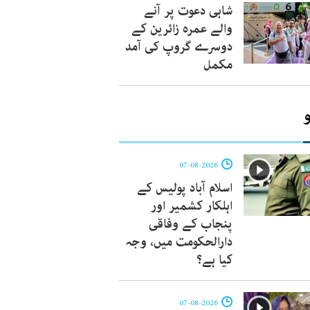
شاہی دعوت پر آنے
والے عمرہ زائرین کے
دوسرے گروپ کی آمد
مکمل
07-08-2026
اسلام آباد پولیس کے
اہلکار کشمیر اور
پنجاب کے وفاقی
دارالحکومت میں، وجہ
کیا ہے؟
07-08-2026