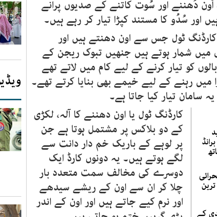
ُون دُھننے اور سُوت کاتنے کے صدیوں پرانے
ں اور سُدُو کا مستند کپڑا تیار کر رہے ہیں۔
ارڈنگ ٹول جس سے اون دھنتے ہیں اور
وں میں شمار ہوتے ہیں جنھیں تبوک ریجن کے
لوں کو تیار کرنے کے لیے کام میں لاتے تھے
ویڈیو
را میں رہنے کے لیے خیمے بھی بنایا کرتے تھے۔
ہ سامان تیار کیا جاتا ہے۔
کارڈنگ ٹول یا اون دھننے کا آلہ، لکڑی
کے دو بلاکس پر مشتمل ہوتا ہے جن
د
رانڈ
پر لوہے کے باریک خم دار دانت سے
تھ
لگے ہوتے ہیں۔ یہ دونوں کارڈ ایک
دوسرے کی مخالف سمت متعدد بار
حرائی
ترین
چلا کر ان سے اون کے ریشے سیدھے
اور نرم کیے جاتے ہیں اور اون کے اندر
دی کے
پڑی گرہیں ختم ہو جاتی ہیں۔