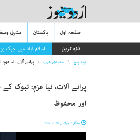
صفحہ اول
پاکستان
مشرق وسطی
تازہ ترین
اسلام آباد میں چیک پو
You are here
ہوم پیچ
سعودی عرب
پرانے آلات، نیا عزم:
پرانے آلات، نیا عزم: تبوک کے 
اور محفوظ
منگل 7 جولائی 2026 7:27