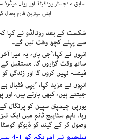
سابق مانچسٹر یونائیٹڈ اور ریال میڈرڈ 
اپنی بہترین فارم بحال ک
شکست کے بعد رونالڈو نے کہا کہ
سے پہلے کچھ وقت لیں گے۔
انہوں نے کہا،’جی ہاں، یہ میرا آخ
ساتھ وقت گزاروں گا، مستقبل کے 
فیصلہ نہیں کروں گا اور زندگی کو 
انہوں نے مزید کہا، ’یہی فٹبال ہے
جیتتے ہیں، کبھی ہارتے ہیں، اور پھ
یورپی چیمپئن سپین کو پرتگال کے 
رہا، تاہم سٹاپیج ٹائم میں ایک تیز
وصول کر کے گیند کو ڈیوگو کوسٹا
بیلجیم