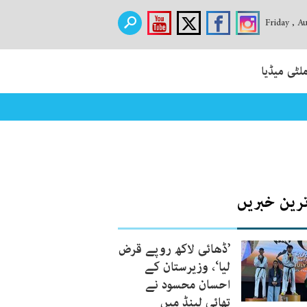
Friday , A
لٹی میڈیا
ترین خبریں
’ڈھائی لاکھ روپے قرض
لیا‘، وزیرستان کے
احسان محسود نے
تھائی لینڈ میں