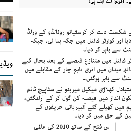
۔ (فوٹو: اے ایف پی)
نے پیر کو پرتگال کو 0-1 سے شکست دے کر کرسٹیانو رونالڈو کے ورلڈ
 اور کوارٹر فائنل میں جگہ بنا لی، جبکہ
منٹ سے باہر کر دیا۔
ر فائنل میں متنازع فیصلے کے بعد بحال کیے
ویڈیو
تھ میدان میں اتری تاہم چار کے مقابلے میں
نٹ سے باہر ہوگئی۔
ادل کھلاڑی میکیل میرینو نے سٹاپیج ٹائم
ن انداز میں فیصلہ کن گول کر کے آرلنگٹن،
 میں کھیلے گئے آئبیریائی حریفوں کے
ین کے حق میں کر دیا۔
اس فتح کے ساتھ 2010 کی عالمی