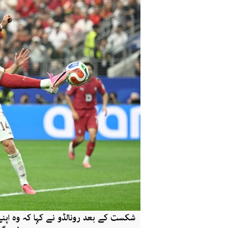
شکست کے بعد رونالڈو نے کہا کہ وہ اپ