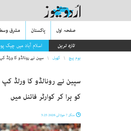
صفحہ اول
پاکستان
مشرق وسطی
تازہ ترین
اسلام آباد میں چیک پو
You are here
ہوم پیچ
کھیل
سپین نے رونالڈو کا ورلڈ کپ 
سپین نے رونالڈو کا ورلڈ کپ ک
کو ہرا کر کوارٹر فائنل میں
منگل 7 جولائی 2026 5:25