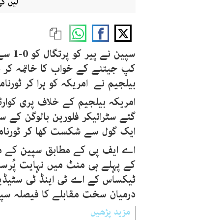
لیں گے
سپین 
کپ جیتنے کے خواب کا خاتمہ کر دیا
بیلجیم نے امریکہ کو ہرا کر ٹورنا
امریکہ بیلجیم کے خلاف پری کوارٹ
گئے سٹرائیکر فلورین بالوگن کے سا
ایک گول سے شکست کھا کر ٹورنام
اے ایف پی کے مطابق سپین کے متب
کے پہلے ہی منٹ میں نہایت پُرسکو
ٹیکساس کے اے ٹی اینڈ ٹی سٹیڈیم
درمیان سخت مقابلے کا فیصلہ سپ
مزید پڑھیں