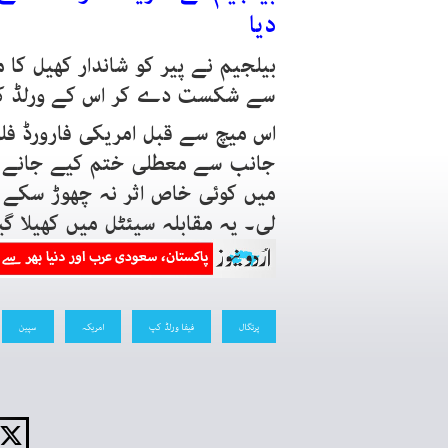
دیا
سے شکست دے کر اس کے ورلڈ کپ 
اس میچ سے قبل امریکی فارورڈ فلو
جانب سے معطلی ختم کیے جانے کا 
میں کوئی خاص اثر نہ چھوڑ سکے او
لی۔ یہ مقابلہ سیئٹل میں کھیلا گی
پرتگال
فیفا ورلڈ کپ
امریکہ
سپین