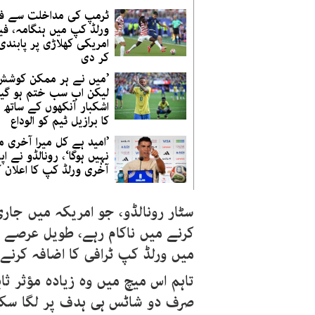
ٹرمپ کی مداخلت سے فٹ
ورلڈ کپ میں ہنگامہ، فی
امریکی کھلاڑی پر پابند
کر دی
’میں نے ہر ممکن کوشش
لیکن اب سب ختم ہو گیا‘
اشکبار آنکھوں کے ساتھ ن
کا برازیل ٹیم کو الوداع
’امید ہے کل میرا آخری م
نہیں ہوگا‘، رونالڈو نے اپ
آخری ورلڈ کپ کا اعلان ک
سٹار رونالڈو، جو امریکہ میں جار
کرنے میں ناکام رہے، طویل عرصے س
میں ورلڈ کپ ٹرافی کا اضافہ کرنے
تاہم اس میچ میں وہ زیادہ مؤثر ث
صرف دو شاٹس ہی ہدف پر لگا سکا،