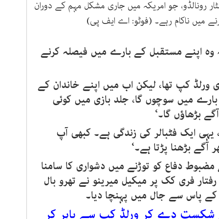
سٹار رونالڈو، جو امریکہ میں جاری مشکل مہم کے دوران
رنے میں ناکام رہے۔ (فوٹو: اے ایف پی)
 وہ اپنے مستقبل کے بارے میں فیصلہ کرنے
ری ورلڈ کپ تھا، لیکن اب میں اپنے خاندان کے
بارے میں سوچوں گا، جلد بازی میں کوئی
آگے بڑھاؤں گا۔‘
، یہی ایک فٹبالر کی زندگی ہے۔ کبھی آپ
ر آگے بڑھنا پڑتا ہے۔‘
مضبوط دفاع کو توڑنے میں دشواری کا سامنا
 رفتار فری کک پر میکیل میرینو نے تھرو بال
 کے پاس سے جال میں پہنچا دیا۔
 نے امریکہ کو 1-4 سے شکست دے کر ورلڈ کپ سے باہر کر