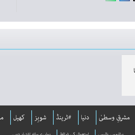
مشرقِ وسطیٰ
دنیا
#ٹرینڈ
شوبِز
کھیل
مل
پرائیوسی پالیسی
استعمال کی شرائط
ہمارے ساتھ اشتہار دیں۔