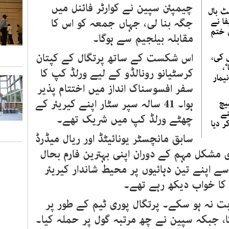
چیمپئن سپین نے کوارٹر فائنل میں
 بال
فا نے
جگہ بنا لی، جہاں جمعہ کو اس کا
ی ختم
مقابلہ بیلجیم سے ہوگا۔
اس شکست کے ساتھ پرتگال کے کپتان
 کی،
،
کرسٹیانو رونالڈو کے لیے ورلڈ کپ کا
یمار
سفر افسوسناک انداز میں اختتام پذیر
ہوا۔ 41 سالہ سپر سٹار اپنے کیریئر کے
یچ
نے
چھٹے ورلڈ کپ میں شریک تھے۔
ر دیا
سابق مانچسٹر یونائیٹڈ اور ریال میڈرڈ
ی مشکل مہم کے دوران اپنی بہترین فارم بحال
ے اپنے تین دہائیوں پر محیط شاندار کیریئر
 کا خواب دیکھ رہے تھے۔
ابت نہ ہو سکے۔ پرتگال پوری ٹیم کے طور پر
 جبکہ سپین نے چھ مرتبہ گول پر حملہ کیا۔