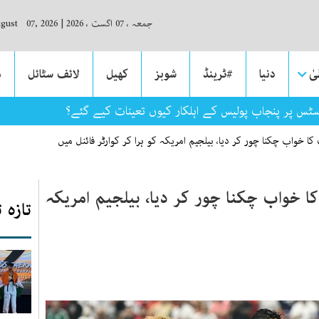
جمعہ ، 07 اگست ، 2026
|
ugust 07, 2026
ٰ
دنیا
#ٹرینڈ
شوبز
کھیل
لائف سٹائل
م
سٹس پر پنجاب پولیس کے اہلکار کیوں تعینات کیے گئے؟
کا خواب چکنا چور کر دیا، بیلجیم امریکہ کو ہرا کر کوارٹر فائنل میں
ا خواب چکنا چور کر دیا، بیلجیم امریکہ
تازہ 