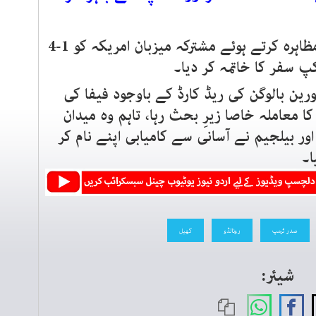
بیلجیم نے پیر کو شاندار کھیل کا مظاہرہ کرتے ہوئے مشترکہ میزبان امریکہ کو 1-4
سفر کا خاتمہ کر دیا۔
رین بالوگن کی ریڈ کارڈ کے باوجود فیفا کی
معاملہ خاصا زیرِ بحث رہا، تاہم وہ میدان
ر بیلجیم نے آسانی سے کامیابی اپنے نام کر
ا۔
صدر ٹرمپ
رونالڈو
کھیل
شیئر: