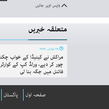
واپس اوپر جائیں
متعلقہ خبریں
04 جولائی ، 2026
مراکش نے کینیڈا کے خواب چکنا
چور کر دیے، ورلڈ کپ کے کوارٹر
فائنل میں جگہ بنا لی
صفحہ اول
پاکستان