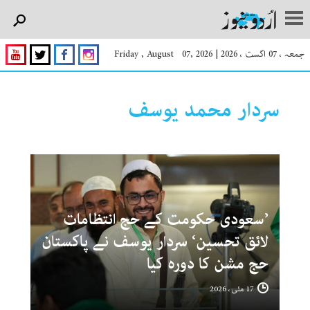
جمعہ ، 07 اگست ، 2026
|
Friday , August 07, 2026
سردار محمد یوسف
’سعودی حکومت کے حج انتظامات
لائق تحسین‘ سردار یوسف نے پاکستان
حج مشن کا دورہ کیا
17 مئی ، 2026