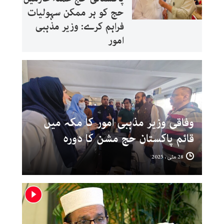
حج کو ہر ممکن سہولیات
فراہم کرے: وزیر مذہبی
امور
وفاقی وزیر مذہبی امور کا مکہ میں
قائم پاکستان حج مشن کا دورہ
28 مئی ، 2025