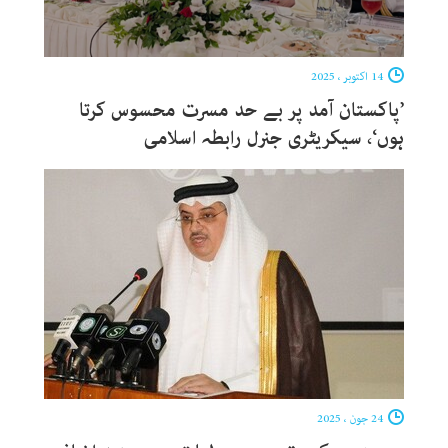
14 اکتوبر ، 2025
’پاکستان آمد پر بے حد مسرت محسوس کرتا
ہوں‘، سیکریٹری جنرل رابطہ اسلامی
24 جون ، 2025