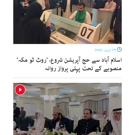
19 اپریل ، 2026
اسلام آباد سے حج آپریشن شروع، ’روٹ ٹو مکہ‘
منصوبے کے تحت پہلی پرواز روانہ