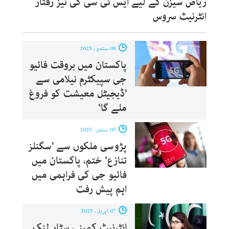
ریاض سیزن کے لیے ایس ٹی سی کی تیز رفتار
انٹرنیٹ سروس
08 ستمبر ، 2025
پاکستان میں بروقت فائیو
جی سپیکٹرم نیلامی سے
’ڈیجیٹل معیشت کو فروغ
ملے گا‘
05 ستمبر ، 2025
پڑوسی ملکوں سے ’سگنلز
تنازع‘ ختم، پاکستان میں
فائیو جی کی فراہمی میں
اہم پیش رفت
07 اپریل ، 2025
انٹرنیٹ کمپنی سٹار لنک