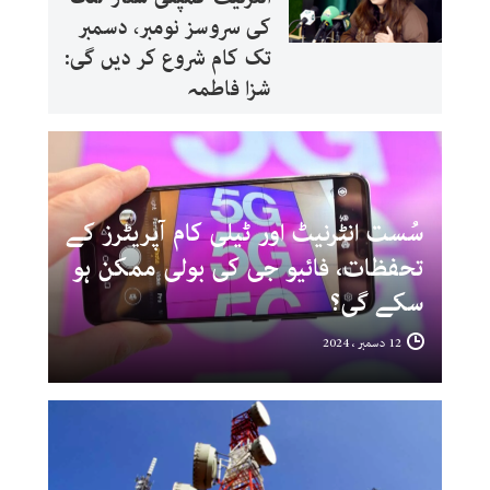
کی سروسز نومبر، دسمبر
تک کام شروع کر دیں گی:
شزا فاطمہ
سُست انٹرنیٹ اور ٹیلی کام آپریٹرز کے
تحفظات، فائیو جی کی بولی ممکن ہو
سکے گی؟
12 دسمبر ، 2024