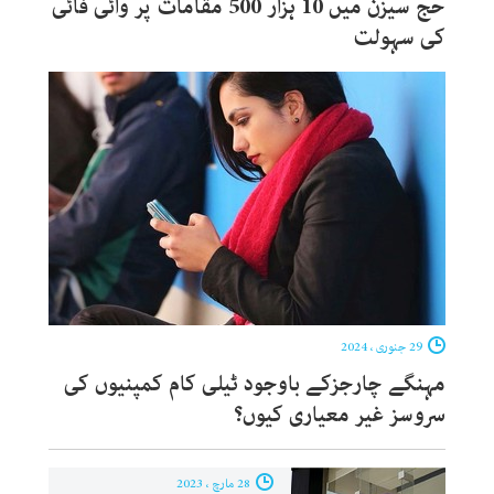
حج سیزن میں 10 ہزار 500 مقامات پر وائی فائی
کی سہولت
29 جنوری ، 2024
مہنگے چارجزکے باوجود ٹیلی کام کمپنیوں کی
سروسز غیر معیاری کیوں؟
28 مارچ ، 2023