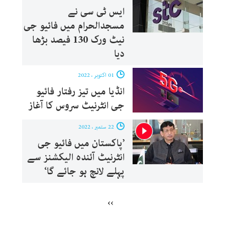
ایس ٹی سی نے
مسجدالحرام میں فائیو جی
نیٹ ورک 130 فیصد بڑھا
دیا
01 اکتوبر ، 2022
انڈیا میں تیز رفتار فائیو
جی انٹرنیٹ سروس کا آغاز
22 ستمبر ، 2022
’پاکستان میں فائیو جی
انٹرنیٹ آئندہ الیکشنز سے
پہلے لانچ ہو جائے گا‘
››