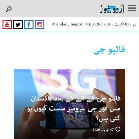
پیر ، 03 اگست ، 2026
|
Monday , August 03, 2026
فائیو جی
فائیو جی کے آنے کے بعد پاکستان
میں فور جی سروسز سست کیوں ہو
گئی ہیں؟
07 اپریل ، 2026