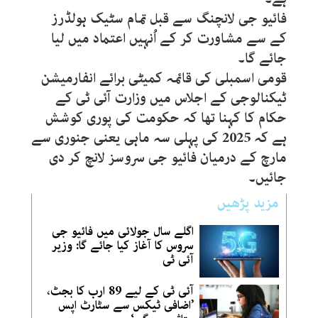
فائیو جی لانچنگ سے قبل تمام سٹیک ہولڈرز
کے سے مشاورت کر کے اُنہیں اعتماد میں لیا
جائے گا۔
قومی اسمبلی کی قائمہ کمیٹی برائے انفارمیشن
ٹیکنالوجی کے اجلاس میں وزارت آئی ٹی کے
حکام کا کہنا تھا کہ حکومت کی پوری کوشش
ہے کہ 2025 کی پہلی سہ ماہی یعنی جنوری سے
مارچ کے درمیان فائیو جی سروسز لانچ کر دی
جائیں۔
مزید پڑھیں
اگلے سال جولائی میں فائیو جی
سروس کا آغاز کیا جائے گا: وزیر
آئی ٹی
آئی ٹی کے لیے 89 ارب کا بجٹ،
’اضافی ٹیکس سے سٹارٹ اپس