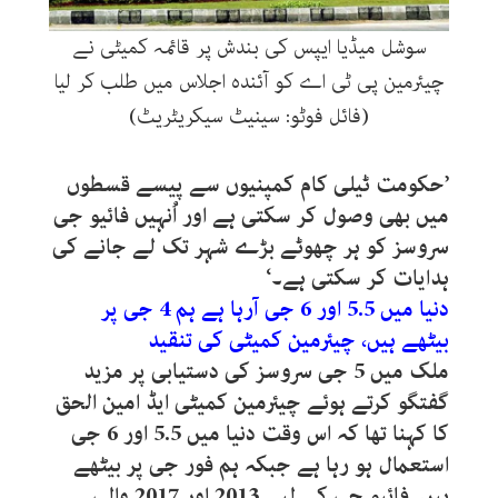
سوشل میڈیا ایپس کی بندش پر قائمہ کمیٹی نے
چیئرمین پی ٹی اے کو آئندہ اجلاس میں طلب کر لیا
(فائل فوٹو: سینیٹ سیکریٹریٹ)
’حکومت ٹیلی کام کمپنیوں سے پیسے قسطوں
میں بھی وصول کر سکتی ہے اور اُنہیں فائیو جی
سروسز کو ہر چھوٹے بڑے شہر تک لے جانے کی
ہدایات کر سکتی ہے۔‘
دنیا میں 5.5 اور 6 جی آرہا ہے ہم 4 جی پر
بیٹھے ہیں، چیئرمین کمیٹی کی تنقید
ملک میں 5 جی سروسز کی دستیابی پر مزید
گفتگو کرتے ہوئے چیئرمین کمیٹی ایڈ امین الحق
کا کہنا تھا کہ اس وقت دنیا میں 5.5 اور 6 جی
استعمال ہو رہا ہے جبکہ ہم فور جی پر بیٹھے
ہیں۔فائیو جی کے لیے 2013 اور 2017 والی