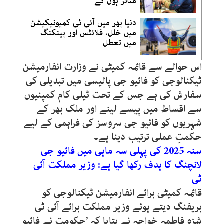
متاثر ہوں گے‘
دنیا بھر میں آئی ٹی کمیونیکیشن
میں خلل، فلائٹس اور بینکنگ
میں تعطل
اس حوالے سے قائمہ کمیٹی نے وزارت انفارمیشن
ٹیکنالوجی کو فائیو جی پالیسی میں تبدیلی کی
سفارش کی ہے جس کے تحت ٹیلی کام کمپنیوں
سے اقساط میں پیسے لینے اور ملک بھر کے
شہریوں کو فائیو جی سروسز کی فراہمی کے لیے
حکمتِ عملی ترتیب دینا ہے۔
سنہ 2025 کی پہلی سہ ماہی میں فائیو جی
لانچنگ کا ہدف رکھا گیا ہے: وزیر مملکت آئی
ٹی
قائمہ کمیٹی برائے انفارمیشن ٹیکنالوجی کو
بریفنگ دیتے ہوئے وزیر مملکت برائے آئی ٹی
شزہ فاطمہ خواجہ نے بتایا کہ ’حکومت نے فائیو