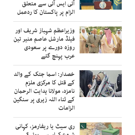
آئی ایس آئی سے متعلق
الزام پر پاکستان کا ردعمل
وزیراعظم شہباز شریف اور
فیلڈ مارشل عاصم منیر تین
روزہ دورے پر سعودی
عرب پہنچ گئے
خصدار: اسما جتک کے والد
کے قتل کا مرکزی ملزم
نامزد، مولانا ہدایت الرحمان
کے ثناء اللہ زہری پر سنگین
الزامات
ری سیٹ یا ریفارمز، کہانی
شروع کہاں سے ہوئی؟