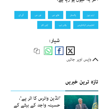
اردو نیوز
پاکستان
فائیو جی
فور جی
آئی ٹی
انفارمیشن ٹیکنالوجی
واٹس ایپ
ٹیلی کام
شیئر:
واپس اوپر جائیں
تازہ ترین خبریں
’انڈین وائرس کا اثر ہے‘،
حسینہ واجد کے بیٹے کے