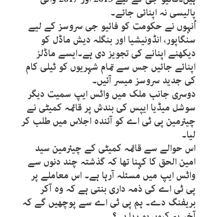
پالیسی نہ اپنائی جائے۔
اُنہوں نے حکومت کو فائیو جی سروسز کے لیے
سنگاپور، انڈونیشیا اور بنگلہ دیش ماڈل کو
دیکھنے اپنانے کی تجویز دی ہے۔ایسے ماڈلز
اپنائے جائیں جس سے تمام شہریوں کو ٹیلی کام
کی جدید سروسز میسر آئیں۔
دوسری جانب ملک میں واٹس ایپ سمیت دیگر
سوشل میڈیا ایپس کی بندش پر قائمہ کمیٹی نے
چیئرمین پی ٹی اے کو آئندہ اجلاس میں طلب کر
لیا۔
اس حوالے سے قائمہ کمیٹی کے چیئرمین سید
امین الحق کا کہنا تھا کہ گذشتہ چند دنوں سے
واٹس ایپ میں مسئلہ آرہا ہے۔ اس معاملے پر
پی ٹی اے کی ذمہ داری بنتی ہے کہ وہ آکر
بریفنگ دے۔ ہم پی ٹی اے سے پوچھیں گے کہ
آخر یہ کیوں ہو رہا ہے؟