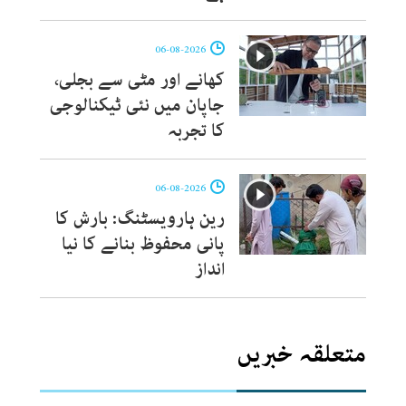
06-08-2026
کھانے اور مٹی سے بجلی،
جاپان میں نئی ٹیکنالوجی
کا تجربہ
06-08-2026
رین ہارویسٹنگ: بارش کا
پانی محفوظ بنانے کا نیا
انداز
متعلقہ خبریں