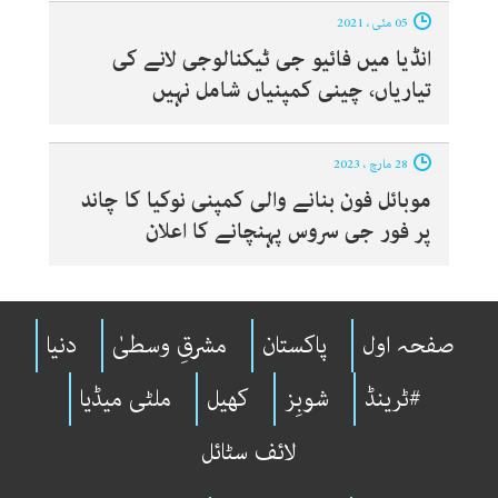
05 مئی ، 2021
انڈیا میں فائیو جی ٹیکنالوجی لانے کی
تیاریاں، چینی کمپنیاں شامل نہیں
28 مارچ ، 2023
موبائل فون بنانے والی کمپنی نوکیا کا چاند
پر فور جی سروس پہنچانے کا اعلان
صفحہ اول
پاکستان
مشرقِ وسطیٰ
دنیا
#ٹرینڈ
شوبِز
کھیل
ملٹی میڈیا
لائف سٹائل